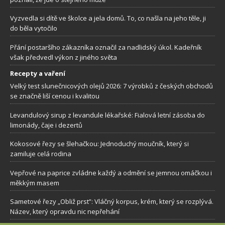
Vyzvedla si dítě ve školce a jela domů. To, co našla na jeho těle, ji
do běla vytočilo
Přání postaršího zákazníka označil za nadlidský úkol. Kadeřník
však předvedl výkon z jiného světa
Recepty a vaření
Velký test slunečnicových olejů 2026: 7 výrobků z českých obchodů
se značně liší cenou i kvalitou
Levandulový sirup z levandule lékařské: Fialová letní zásoba do
limonády, čaje i dezertů
Kokosové řezy se šlehačkou: Jednoduchý moučník, který si
zamiluje celá rodina
Vepřové na paprice zvládne každý a odmění se jemnou omáčkou i
měkkým masem
Sametové řezy „Obliž prst”: Vláčný korpus, krém, který se rozplývá.
Název, který opravdu nic nepřehání