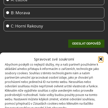
B: Morava
C: Horní Rakousy
Spravovat své soukromí
Abychom poskytli co nejlepší služby, my a naši partneři používáme k
ukládání a/nebo přístupu k informacím o zařízeních, technologie jako
soubory cookies. Souhlas s těmito technologiemi nám a našim
partnerům umožní zpracovávat osobní údaje, jako je chování při
procházení nebo jedinečná ID na tomto webu. Nesouhlas nebo
odvolání souhlasu může nepříznivě ovlivnit určité vlastnosti a funkce.
OBLÍBENÉ ČLÁNKY
Kliknutím níže vyjádřete souhlas s výše uvedeným nebo proveďte
podrobnější rozhodnutí. Vaše volby budou použity pouze na tomto
webu. Nastavení můžete kdykoli změnit, včetně odvolání souhlasu,
Pokuta až 10 000 Kč hrozí za nesprávné sekání i
pomocí přepínačů v Zásadách cookies nebo kliknutím na tlačítko
nesekání trávy. Záleží i na prostředku a lokaci
Spravovat souhlas ve spodní části obrazovky.