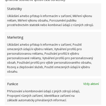
1.6.2026
Statistiky
Ukládání a/nebo přístup k informacím v zařízení, Měření výkonu
Kvíz na téma pionýrské tábory za socialismu:
reklam, Měření výkonu obsahu, Porozumění publiku
Kdo je zažil, bez problému získá 12 ze 12 bodů
prostřednictvím statistik nebo kombinací údajů z různých zdrojů.
12.5.2026
Marketing
Test znalostí o každodenní realitě za
Ukládání a/nebo přístup k informacím v zařízení, Použití
komunismu: 10 retro otázek ukáže, kdo má
omezených údajů k výběru reklam, Vytváření profilů pro
dobrý přehled
personalizovanou reklamu, Používání profilů k výběru
23.6.2026
personalizované reklamy, Vytváření profilů pro personalizovaný
obsah, Používání profilů pro výběr personalizovaného obsahu,
Rozvoj a zlepšování služeb, Použití omezených údajů k výběru
Retro kvíz o oblíbených autech v dobách
obsahu.
socialismu: Tehdejší řidiči musí získat 10 z 10
bodů
6.5.2026
Funkce
Vždy aktivní
Přiřazování a kombinování údajů z jiných zdrojů údajů,
Propojení různých zařízení, Identifikace zařízení na
základě automaticky přenášených informací.