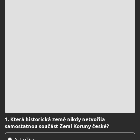
1. Která historická země nikdy netvořila
samostatnou součást Zemí Koruny české?
A: Lužice