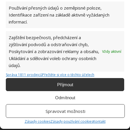
Používání přesných údajů o zeměpisné poloze,
Identifikace zařízení na základě aktivně vyžádaných
ŽHAVÉ NOVINKY
informací.
Profesionální zahradnice vytvořila přehled
nejnebezpečnějších škůdců rostlin a postupy,
Zajištění bezpečnosti, předcházení a
jak se jich rychle zbavit
zjišťování podvodů a odstraňování chyb,
6.8.2026
Poskytování a zobrazování reklamy a obsahu,
Vždy aktivní
Ukládání a sdělování voleb ochrany osobních
údajů.
Bohatá úroda rajčat nemusí být jen zbožným
přáním. Užijte si úspěšnou sklizeň již během
Správa 1811 prodejců
Přečtěte si více o těchto účelech
letošní sezony
6.8.2026
Příjmout
Odmítnout
Přírodní hnojiva pro pěstování rajčat, která
zajistí bohatou úrodu šťavnatých a chutných
plodů. Připravte se na letošní sezonu včas
Spravovat možnosti
6.8.2026
Zásady cookies
Zásady používání cookies
Kontakt