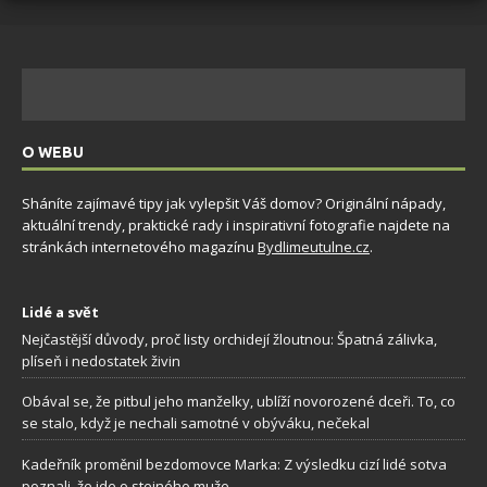
O WEBU
Sháníte zajímavé tipy jak vylepšit Váš domov? Originální nápady,
aktuální trendy, praktické rady i inspirativní fotografie najdete na
stránkách internetového magazínu
Bydlimeutulne.cz
.
Lidé a svět
Nejčastější důvody, proč listy orchidejí žloutnou: Špatná zálivka,
plíseň i nedostatek živin
Obával se, že pitbul jeho manželky, ublíží novorozené dceři. To, co
se stalo, když je nechali samotné v obýváku, nečekal
Kadeřník proměnil bezdomovce Marka: Z výsledku cizí lidé sotva
poznali, že jde o stejného muže