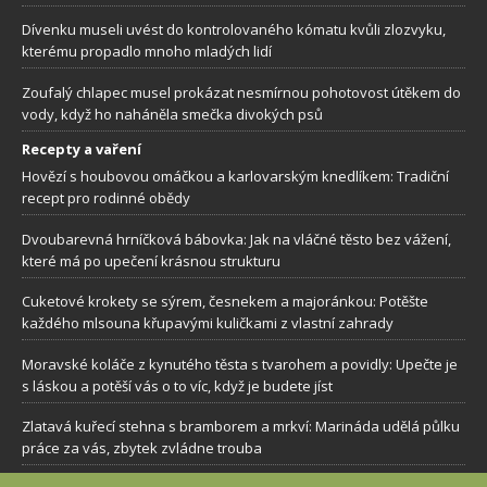
Dívenku museli uvést do kontrolovaného kómatu kvůli zlozvyku,
kterému propadlo mnoho mladých lidí
Zoufalý chlapec musel prokázat nesmírnou pohotovost útěkem do
vody, když ho naháněla smečka divokých psů
Recepty a vaření
Hovězí s houbovou omáčkou a karlovarským knedlíkem: Tradiční
recept pro rodinné obědy
Dvoubarevná hrníčková bábovka: Jak na vláčné těsto bez vážení,
které má po upečení krásnou strukturu
Cuketové krokety se sýrem, česnekem a majoránkou: Potěšte
každého mlsouna křupavými kuličkami z vlastní zahrady
Moravské koláče z kynutého těsta s tvarohem a povidly: Upečte je
s láskou a potěší vás o to víc, když je budete jíst
Zlatavá kuřecí stehna s bramborem a mrkví: Marináda udělá půlku
práce za vás, zbytek zvládne trouba