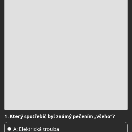
1. Který spotřebič byl známý pečením „všeho“?
A: Elektrická trouba