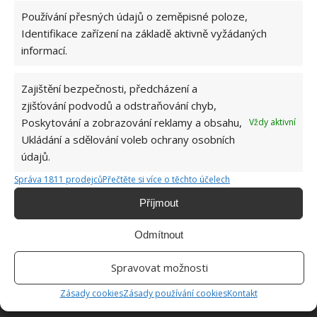
Používání přesných údajů o zeměpisné poloze,
Identifikace zařízení na základě aktivně vyžádaných
ŽHAVÉ NOVINKY
informací.
Po ovocných muškách nezbyde ani stopa. Hravě
je odpudí i jablečný ocet a přípravek na mytí
Zajištění bezpečnosti, předcházení a
nádobí
zjišťování podvodů a odstraňování chyb,
9.8.2026
Poskytování a zobrazování reklamy a obsahu,
Vždy aktivní
Ukládání a sdělování voleb ochrany osobních
Díky chytrému zavlažovacímu systému bude o
údajů.
zahrádku postaráno. Hlavní roli hrají plastové
Správa 1811 prodejců
Přečtěte si více o těchto účelech
lahve
9.8.2026
Příjmout
Odmítnout
Za tablety do myčky už v obchodě ani korunu.
Vyrobit si je doma zvládne každý a téměř
zadarmo
Spravovat možnosti
9.8.2026
Zásady cookies
Zásady používání cookies
Kontakt