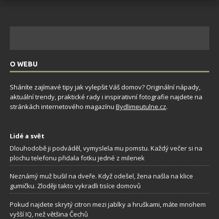
O WEBU
Sháníte zajímavé tipy jak vylepšit Váš domov? Originální nápady,
aktuální trendy, praktické rady i inspirativní fotografie najdete na
stránkách internetového magazínu
Bydlimeutulne.cz
.
Lidé a svět
Dlouhodobě ji podváděl, vymyslela mu pomstu. Každý večer si na
plochu telefonu přidala fotku jedné z milenek
Neznámý muž bušil na dveře. Když odešel, žena našla na klice
gumičku. Zloději takto vykradli tisíce domovů
Pokud najdete skrytý citron mezi jablky a hruškami, máte mnohem
vyšší IQ, než většina Čechů