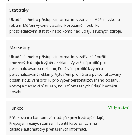
1.6.2026
Statistiky
Ukládání a/nebo přístup k informacím v zařízení, Měření výkonu
Kvíz na téma pionýrské tábory za socialismu:
reklam, Měření výkonu obsahu, Porozumění publiku
Kdo je zažil, bez problému získá 12 ze 12 bodů
prostřednictvím statistik nebo kombinací údajů z různých zdrojů.
12.5.2026
Marketing
Test znalostí o každodenní realitě za
Ukládání a/nebo přístup k informacím v zařízení, Použití
komunismu: 10 retro otázek ukáže, kdo má
dobrý přehled
omezených údajů k výběru reklam, Vytváření profilů pro
personalizovanou reklamu, Používání profilů k výběru
23.6.2026
personalizované reklamy, Vytváření profilů pro personalizovaný
obsah, Používání profilů pro výběr personalizovaného obsahu,
Rozvoj a zlepšování služeb, Použití omezených údajů k výběru
Retro kvíz o oblíbených autech v dobách
obsahu.
socialismu: Tehdejší řidiči musí získat 10 z 10
bodů
6.5.2026
Funkce
Vždy aktivní
Přiřazování a kombinování údajů z jiných zdrojů údajů,
Propojení různých zařízení, Identifikace zařízení na
základě automaticky přenášených informací.