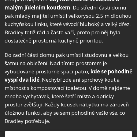
malým jídelním koutkem
. Do střední části domu
pak mladý majitel umístil velkorysou 2,5 m dlouhou
kuchyňskou linku, které vévodí hluboký a velký dřez.
Bradley totiž rád a často vaří, proto pro něj byla
dostatečně prostorná kuchyně prioritou.
Do zadní části domu pak umístil studovnu a velkou
šatnu na oblečení. Nad tímto prostorem je
vybudované prostorné spací patro,
kde se pohodlně
vyspí dva lidé
. Nechybí zde ani sprchový kout a
místnost s kompostovací toaletou. V domě najdeme
mnoho vychytávek, které šetří místo a opticky
prostor zvětšují. Každý kousek nábytku má zároveň
úložnou funkci, aby se sem pohodlně vešlo vše, co
Bradley potřebuje.