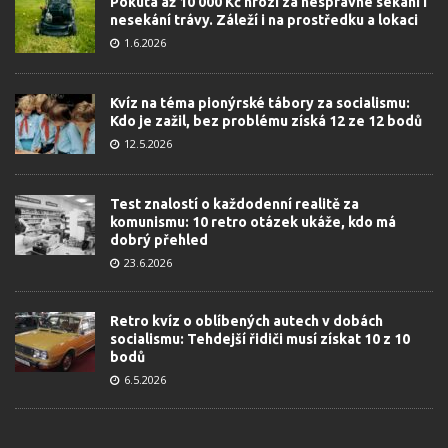
Pokuta až 10 000 Kč hrozí za nesprávné sekání i
nesekání trávy. Záleží i na prostředku a lokaci
1.6.2026
Kvíz na téma pionýrské tábory za socialismu:
Kdo je zažil, bez problému získá 12 ze 12 bodů
12.5.2026
Test znalostí o každodenní realitě za
komunismu: 10 retro otázek ukáže, kdo má
dobrý přehled
23.6.2026
Retro kvíz o oblíbených autech v dobách
socialismu: Tehdejší řidiči musí získat 10 z 10
bodů
6.5.2026