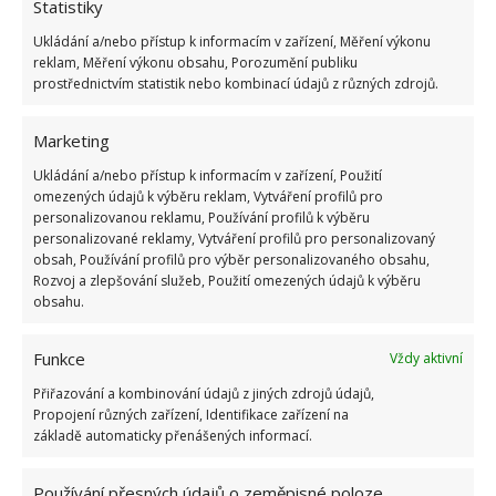
Statistiky
vymstila, když přišel hurikán.
Ukládání a/nebo přístup k informacím v zařízení, Měření výkonu
reklam, Měření výkonu obsahu, Porozumění publiku
Domeček byl tehdy zaplaven vodou a bahnem.
prostřednictvím statistik nebo kombinací údajů z různých zdrojů.
Bradley tak byl nucen vyměnit všechny izolace a
položit nové podlahy,
aby mohl domek znovu
Marketing
obývat
. Sám však řekl, že tato rekonstrukce už mu
Ukládání a/nebo přístup k informacím v zařízení, Použití
zabrala daleko méně času, protože se při stavbě
omezených údajů k výběru reklam, Vytváření profilů pro
personalizovanou reklamu, Používání profilů k výběru
domu mnohému naučil. A co mu tento projekt podle
personalizované reklamy, Vytváření profilů pro personalizovaný
jeho mínění dal?
obsah, Používání profilů pro výběr personalizovaného obsahu,
Rozvoj a zlepšování služeb, Použití omezených údajů k výběru
obsahu.
Funkce
Vždy aktivní
Přiřazování a kombinování údajů z jiných zdrojů údajů,
Propojení různých zařízení, Identifikace zařízení na
základě automaticky přenášených informací.
Používání přesných údajů o zeměpisné poloze,