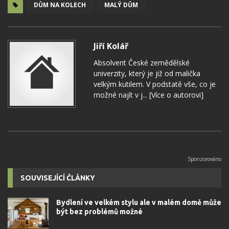
DŮM NA KOLECH
MALÝ DŮM
Jiří Kolář
Absolvent České zemědělské
univerzity, který je již od malička
velkým kutilem. V podstatě vše, co je
možné najít v j...
[Více o autorovi]
SOUVISEJÍCÍ ČLÁNKY
Bydlení ve velkém stylu ale v malém domě může
být bez problémů možné