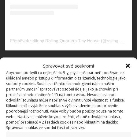
Příspěvek sdílený Rolling Quarters Tiny House (@rolling_quarters_tinyhouse)
Vzhled domu ctí styl místních
Spravovat své soukromí
plážových domků
Abychom poskytli co nejlepší služby, my a naši partneři používáme k
ukládání a/nebo přístupu k informacím o zařízeních, technologie jako
soubory cookies. Souhlas s těmito technologiemi nám a našim
Domeček si zvenku zachovává styl plážových domků,
partnerům umožní zpracovávat osobní údaje, jako je chování při
které jsou pro floridskou oblast typické. Našlo se i
procházení nebo jedinečná ID na tomto webu. Nesouhlas nebo
odvolání souhlasu může nepříznivě ovlivnit určité vlastnosti a funkce.
místo na
malou verandu s dvěma houpacími
Kliknutím níže vyjádřete souhlas s výše uvedeným nebo proveďte
křesly
. Momentálně je domeček umístěný v
podrobnější rozhodnutí. Vaše volby budou použity pouze na tomto
webu. Nastavení můžete kdykoli změnit, včetně odvolání souhlasu,
zalesněné bažinaté oblasti. Je tak uprostřed přírody,
pomocí přepínačů v Zásadách cookies nebo kliknutím na tlačítko
ale zároveň velmi blízko městu, kde Bradley studuje.
Spravovat souhlas ve spodní části obrazovky.
Volba záplavového místa se mu však velmi záhy