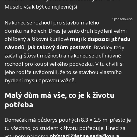
Muselo však být co nejlevnější.
Nakonec se rozhodl pro stavbu malého
domku na kolech. Dnes je tento druh bydlení velmi
oblíbený a šikovní kutilové
mají k dispozici již řadu
návodů, jak takový dům postavit
. Bradley tedy
začal zjišťovat možnosti a nakonec se definitivně
rozhodl pro koupi velkého podvozku. V tu chvíli si
jeho rodiče uvědomili, že to se stavbou vlastního
bydlení myslí opravdu vážně.
Malý dům má vše, co je k životu
potřeba
Domeček má půdorys pouhých 8,3 × 2,5 m, přesto je
tu všechno, co student k životu potřebuje. Hned za
vstupem najdeme
obývací část se sedačkou a