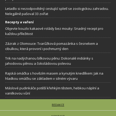
Letadlo si nezodpovědný cestující spletl se zoologickou zahradou.
Nelegálně pašoval 33 zvířat
Recepty a vaření
Objevte kouzlo kakaové rolády bez mouky: Snadný recept pro
každou příležitost
Zázrak z Olomouce: Tvarůžková pomazánka s česnekem a
cibulkou, která provoní i pochmurný den
Trik na nadýchanou bílkovou pěnu: Dokonalé indiánky s
jahodovou pěnou a čokoládovou polevou
Rajská omáčka s hovězím masem a kynutým knedlíkem: Jak na
hladkou omáčku se základem v silném vývaru
Máslové pudinkáče potěší křehkým těstem, hebkou náplní a
vanilkovou vůní
REDAKCE