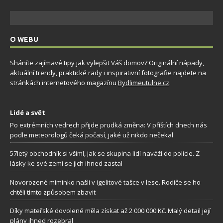
O WEBU
Sháníte zajímavé tipy jak vylepšit Váš domov? Originální nápady,
aktuální trendy, praktické rady i inspirativní fotografie najdete na
stránkách internetového magazínu
Bydlimeutulne.cz
.
Lidé a svět
Po extrémních vedrech přijde prudká změna: V příštích dnech nás
podle meteorologů čeká počasí, jaké už nikdo nečekal
57letý obchodník si všiml, jak se skupina lidí naváží do policie. Z
lásky ke své zemi se jich ihned zastal
Novorozené miminko našli v igelitové tašce v lese. Rodiče se ho
chtěli tímto způsobem zbavit
Díky mateřské dovolené měla získat až 2 000 000 Kč. Malý detail její
plány ihned rozebral