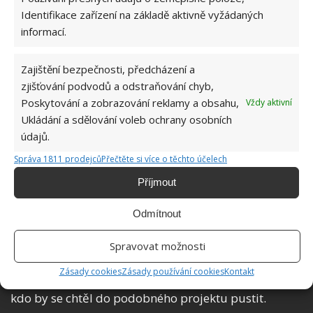
Identifikace zařízení na základě aktivně vyžádaných
informací.
Zajištění bezpečnosti, předcházení a
zjišťování podvodů a odstraňování chyb,
Poskytování a zobrazování reklamy a obsahu,
Vždy aktivní
Ukládání a sdělování voleb ochrany osobních
údajů.
Správa 1811 prodejců
Přečtěte si více o těchto účelech
Kromě toho, že za necelých 400 000 Kč postavil
Příjmout
plnohodnotný dům, který ho stál mnohem méně než
nájemné, získal i řadu dovedností a zkušeností. Když
Odmítnout
o stavbě domu začal přemýšlet,
sám nevěřil, že
něco takového dokáže
. Když však krůček po krůčku
Spravovat možnosti
studoval a učil se postupy, zjistil, že to nakonec není
Zásady cookies
Zásady používání cookies
Kontakt
až tak těžké. Je tedy velkou inspirací pro každého,
kdo by se chtěl do podobného projektu pustit.