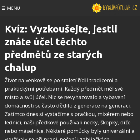
☰ MENU
Kvíz: Vyzkoušejte, jestli
znáte účel těchto
předmětů ze starých
chalup
Život na venkově se po staletí řídil tradicemi a
praktickými potřebami. Každý předmět měl své
místo a svůj účel. Nic se nevyhazovalo a vybavení
domácnosti se často dědilo z generace na generaci.
Zatímco dnes si vystačíme s pračkou, mixérem nebo
lednicí, naši předkové používali necky, škopky, díže
nebo máselnice. Některé pomůcky byly univerzální a
využívaly se při praní, pečení i zabijačkách.