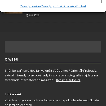
Okurky a kopr se perfektně doplňují na zahradě
i při nakládání. Díky tomuto postupu chutnají
Zásady cookies
Zásady používání cookies
Kontakt
fantasticky
8.8.2026
O WEBU
Sháníte zajímavé tipy jak vylepšit Váš domov? Originální nápady,
aktuální trendy, praktické rady i inspirativní fotografie najdete na
stránkách internetového magazínu
Bydlimeutulne.cz
.
Lidé a svět
Zdánlivě obyčejná rodinná fotografie znepokojila internet. Zkuste
najít mrazivý detail