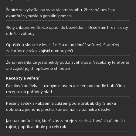
Ženich se vykašlal na svou vlastní svatbu. Zhrzená nevěsta
okamžitě vymyslela geniální pomstu
4letý chlapec ve školce upadl do bezvědomí. Učitelkám hrozí tresty
odnětí svobody
Opuštěná slepice v lese již měla osud téměř sečtený. Statečný
zachránce jí však zajistil nutnou péči
Žena nevěřila, že ještě někdy potká svého psa. Nečekaný telefonát
ale zajistil jejich opětovné shledaní
Recepty a vaření
Fazolová polévka s uzeným masem a zeleninou podle babiččina
receptu na pořádný hlad
Pečený svítek s kakaem a cukrem podle prababičky: Sladká
dobrota z jednoho plechu, kterou mám v paměti z dětství
Jak na domácí lečo, které vás zahřeje v zimě: Uchová chuť letních
rajčat, paprik a cibule po celý rok