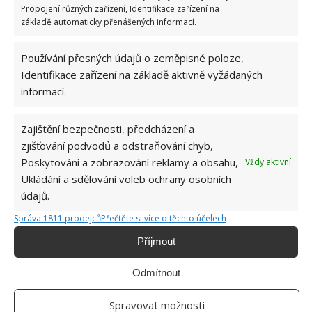
bodů
Propojení různých zařízení, Identifikace zařízení na
6.5.2026
základě automaticky přenášených informací.
Používání přesných údajů o zeměpisné poloze,
Identifikace zařízení na základě aktivně vyžádaných
informací.
Zajištění bezpečnosti, předcházení a
ŽHAVÉ NOVINKY
zjišťování podvodů a odstraňování chyb,
Poskytování a zobrazování reklamy a obsahu,
Vždy aktivní
Mouchy raději poletí o domácnost dále. Kromě
chemikálií je odpudí i citron s hřebíčkem
Ukládání a sdělování voleb ochrany osobních
8.8.2026
údajů.
Správa 1811 prodejců
Přečtěte si více o těchto účelech
Díky vhodné přípravě nebudou letní horka
Příjmout
problém. Pomůže i zatemňování a načasované
větrání
Odmítnout
8.8.2026
Spravovat možnosti