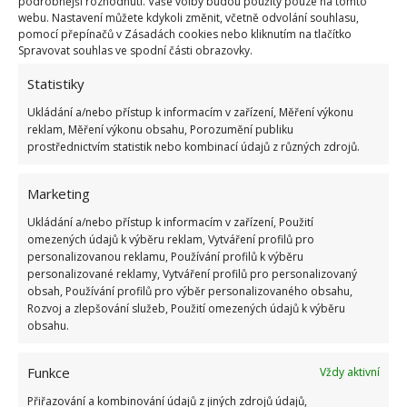
podrobnější rozhodnutí. Vaše volby budou použity pouze na tomto
webu. Nastavení můžete kdykoli změnit, včetně odvolání souhlasu,
pomocí přepínačů v Zásadách cookies nebo kliknutím na tlačítko
OBLÍBENÉ ČLÁNKY
Spravovat souhlas ve spodní části obrazovky.
Statistiky
Pokuta až 10 000 Kč hrozí za nesprávné sekání i
nesekání trávy. Záleží i na prostředku a lokaci
Ukládání a/nebo přístup k informacím v zařízení, Měření výkonu
1.6.2026
reklam, Měření výkonu obsahu, Porozumění publiku
prostřednictvím statistik nebo kombinací údajů z různých zdrojů.
Kvíz na téma pionýrské tábory za socialismu:
Marketing
Kdo je zažil, bez problému získá 12 ze 12 bodů
12.5.2026
Ukládání a/nebo přístup k informacím v zařízení, Použití
omezených údajů k výběru reklam, Vytváření profilů pro
personalizovanou reklamu, Používání profilů k výběru
personalizované reklamy, Vytváření profilů pro personalizovaný
Test znalostí o každodenní realitě za
obsah, Používání profilů pro výběr personalizovaného obsahu,
komunismu: 10 retro otázek ukáže, kdo má
dobrý přehled
Rozvoj a zlepšování služeb, Použití omezených údajů k výběru
obsahu.
23.6.2026
Funkce
Vždy aktivní
Retro kvíz o oblíbených autech v dobách
socialismu: Tehdejší řidiči musí získat 10 z 10
Přiřazování a kombinování údajů z jiných zdrojů údajů,