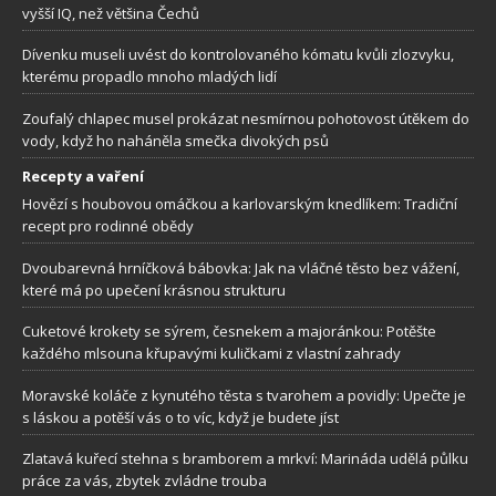
vyšší IQ, než většina Čechů
Dívenku museli uvést do kontrolovaného kómatu kvůli zlozvyku,
kterému propadlo mnoho mladých lidí
Zoufalý chlapec musel prokázat nesmírnou pohotovost útěkem do
vody, když ho naháněla smečka divokých psů
Recepty a vaření
Hovězí s houbovou omáčkou a karlovarským knedlíkem: Tradiční
recept pro rodinné obědy
Dvoubarevná hrníčková bábovka: Jak na vláčné těsto bez vážení,
které má po upečení krásnou strukturu
Cuketové krokety se sýrem, česnekem a majoránkou: Potěšte
každého mlsouna křupavými kuličkami z vlastní zahrady
Moravské koláče z kynutého těsta s tvarohem a povidly: Upečte je
s láskou a potěší vás o to víc, když je budete jíst
Zlatavá kuřecí stehna s bramborem a mrkví: Marináda udělá půlku
práce za vás, zbytek zvládne trouba