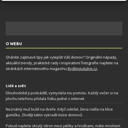
O WEBU
Sháníte zajímavé tipy jak vylepšit Váš domov? Originální nápady,
aktuální trendy, praktické rady i inspirativní fotografie najdete na
stránkách internetového magazínu
Bydlimeutulne.cz
.
Lidé a svět
Dlouhodobě ji podváděl, vymyslela mu pomstu. Každý večer si na
plochu telefonu přidala fotku jedné z milenek
Neznámý muž bušil na dveře. Když odešel, žena našla na klice
gumičku. Zloději takto vykradli tisíce domovů
Pokud najdete skrytý citron mezi jablky a hruškami, máte mnohem