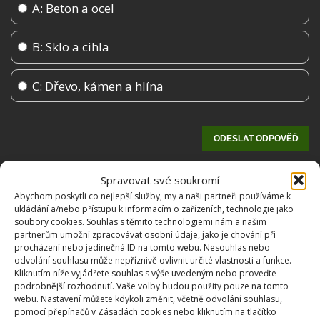
A: Beton a ocel
B: Sklo a cihla
C: Dřevo, kámen a hlína
Spravovat své soukromí
Abychom poskytli co nejlepší služby, my a naši partneři používáme k
ukládání a/nebo přístupu k informacím o zařízeních, technologie jako
soubory cookies. Souhlas s těmito technologiemi nám a našim
partnerům umožní zpracovávat osobní údaje, jako je chování při
procházení nebo jedinečná ID na tomto webu. Nesouhlas nebo
odvolání souhlasu může nepříznivě ovlivnit určité vlastnosti a funkce.
Kliknutím níže vyjádřete souhlas s výše uvedeným nebo proveďte
OBLÍBENÉ ČLÁNKY
podrobnější rozhodnutí. Vaše volby budou použity pouze na tomto
webu. Nastavení můžete kdykoli změnit, včetně odvolání souhlasu,
Pokuta až 10 000 Kč hrozí za nesprávné sekání i
pomocí přepínačů v Zásadách cookies nebo kliknutím na tlačítko