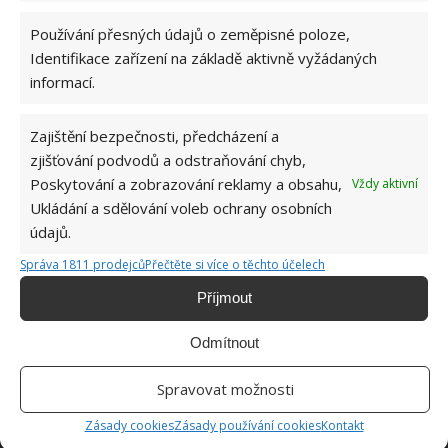
Používání přesných údajů o zeměpisné poloze,
Identifikace zařízení na základě aktivně vyžádaných
ŽHAVÉ NOVINKY
informací.
Po ovocných muškách nezbyde ani stopa. Hravě
Zajištění bezpečnosti, předcházení a
je odpudí i jablečný ocet a přípravek na mytí
zjišťování podvodů a odstraňování chyb,
nádobí
9.8.2026
Poskytování a zobrazování reklamy a obsahu,
Vždy aktivní
Ukládání a sdělování voleb ochrany osobních
údajů.
Díky chytrému zavlažovacímu systému bude o
zahrádku postaráno. Hlavní roli hrají plastové
Správa 1811 prodejců
Přečtěte si více o těchto účelech
lahve
Příjmout
9.8.2026
Odmítnout
Za tablety do myčky už v obchodě ani korunu.
Vyrobit si je doma zvládne každý a téměř
Spravovat možnosti
zadarmo
9.8.2026
Zásady cookies
Zásady používání cookies
Kontakt