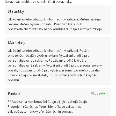
nesekání trávy. Záleží i na prostředku a lokaci
Spravovat souhlas ve spodní části obrazovky.
1.6.2026
Statistiky
Ukládání a/nebo přístup k informacím v zařízení, Měření výkonu
Kvíz na téma pionýrské tábory za socialismu:
reklam, Měření výkonu obsahu, Porozumění publiku
Kdo je zažil, bez problému získá 12 ze 12 bodů
prostřednictvím statistik nebo kombinací údajů z různých zdrojů.
12.5.2026
Marketing
Test znalostí o každodenní realitě za
Ukládání a/nebo přístup k informacím v zařízení, Použití
komunismu: 10 retro otázek ukáže, kdo má
omezených údajů k výběru reklam, Vytváření profilů pro
dobrý přehled
personalizovanou reklamu, Používání profilů k výběru
23.6.2026
personalizované reklamy, Vytváření profilů pro personalizovaný
obsah, Používání profilů pro výběr personalizovaného obsahu,
Rozvoj a zlepšování služeb, Použití omezených údajů k výběru
Retro kvíz o oblíbených autech v dobách
obsahu.
socialismu: Tehdejší řidiči musí získat 10 z 10
bodů
Funkce
Vždy aktivní
6.5.2026
Přiřazování a kombinování údajů z jiných zdrojů údajů,
Propojení různých zařízení, Identifikace zařízení na
základě automaticky přenášených informací.