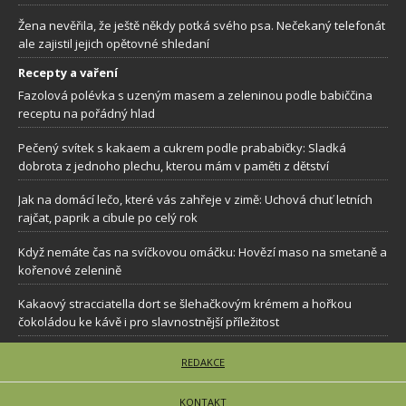
Žena nevěřila, že ještě někdy potká svého psa. Nečekaný telefonát
ale zajistil jejich opětovné shledaní
Recepty a vaření
Fazolová polévka s uzeným masem a zeleninou podle babiččina
receptu na pořádný hlad
Pečený svítek s kakaem a cukrem podle prababičky: Sladká
dobrota z jednoho plechu, kterou mám v paměti z dětství
Jak na domácí lečo, které vás zahřeje v zimě: Uchová chuť letních
rajčat, paprik a cibule po celý rok
Když nemáte čas na svíčkovou omáčku: Hovězí maso na smetaně a
kořenové zelenině
Kakaový stracciatella dort se šlehačkovým krémem a hořkou
čokoládou ke kávě i pro slavnostnější příležitost
REDAKCE
KONTAKT