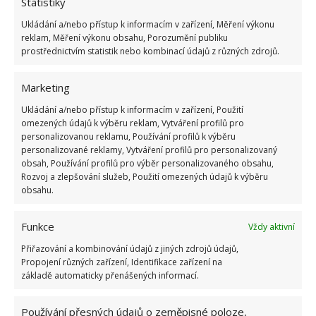
Statistiky
Kvíz na téma pionýrské tábory za socialismu:
Ukládání a/nebo přístup k informacím v zařízení, Měření výkonu
Kdo je zažil, bez problému získá 12 ze 12 bodů
reklam, Měření výkonu obsahu, Porozumění publiku
12.5.2026
prostřednictvím statistik nebo kombinací údajů z různých zdrojů.
Marketing
Test znalostí o každodenní realitě za
komunismu: 10 retro otázek ukáže, kdo má
Ukládání a/nebo přístup k informacím v zařízení, Použití
dobrý přehled
omezených údajů k výběru reklam, Vytváření profilů pro
23.6.2026
personalizovanou reklamu, Používání profilů k výběru
personalizované reklamy, Vytváření profilů pro personalizovaný
obsah, Používání profilů pro výběr personalizovaného obsahu,
Retro kvíz o oblíbených autech v dobách
Rozvoj a zlepšování služeb, Použití omezených údajů k výběru
socialismu: Tehdejší řidiči musí získat 10 z 10
obsahu.
bodů
6.5.2026
Funkce
Vždy aktivní
Přiřazování a kombinování údajů z jiných zdrojů údajů,
Propojení různých zařízení, Identifikace zařízení na
základě automaticky přenášených informací.
Používání přesných údajů o zeměpisné poloze,