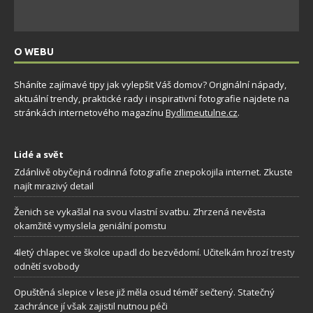
O WEBU
Sháníte zajímavé tipy jak vylepšit Váš domov? Originální nápady,
aktuální trendy, praktické rady i inspirativní fotografie najdete na
stránkách internetového magazínu
Bydlimeutulne.cz
.
Lidé a svět
Zdánlivě obyčejná rodinná fotografie znepokojila internet. Zkuste
najít mrazivý detail
Ženich se vykašlal na svou vlastní svatbu. Zhrzená nevěsta
okamžitě vymyslela geniální pomstu
4letý chlapec ve školce upadl do bezvědomí. Učitelkám hrozí tresty
odnětí svobody
Opuštěná slepice v lese již měla osud téměř sečtený. Statečný
zachránce jí však zajistil nutnou péči