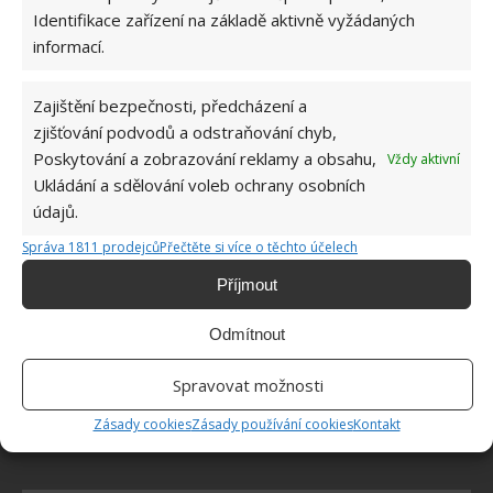
ŽHAVÉ NOVINKY
Identifikace zařízení na základě aktivně vyžádaných
informací.
Mouchy raději poletí o domácnost dále. Kromě
chemikálií je odpudí i citron s hřebíčkem
Zajištění bezpečnosti, předcházení a
8.8.2026
zjišťování podvodů a odstraňování chyb,
Poskytování a zobrazování reklamy a obsahu,
Vždy aktivní
Díky vhodné přípravě nebudou letní horka
Ukládání a sdělování voleb ochrany osobních
problém. Pomůže i zatemňování a načasované
údajů.
větrání
8.8.2026
Správa 1811 prodejců
Přečtěte si více o těchto účelech
Příjmout
Okurky a kopr se perfektně doplňují na zahradě
i při nakládání. Díky tomuto postupu chutnají
Odmítnout
fantasticky
8.8.2026
Spravovat možnosti
Zásady cookies
Zásady používání cookies
Kontakt