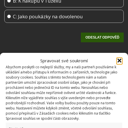
B: K nákupu v Tuzexu
C: Jako poukázky na dovolenou
Spravovat své soukromí
Abychom poskytli co nejlepší služby, my a naši partneři používáme k
ukládání a/nebo přístupu k informacím o zařízeních, technologie jako
soubory cookies. Souhlas s těmito technologiemi nám a našim
partnerům umožní zpracovávat osobní údaje, jako je chování při
procházení nebo jedinečná ID na tomto webu. Nesouhlas nebo
OBLÍBENÉ ČLÁNKY
odvolání souhlasu může nepříznivě ovlivnit určité vlastnosti a funkce.
Kliknutím níže vyjádřete souhlas s výše uvedeným nebo proveďte
podrobnější rozhodnutí. Vaše volby budou použity pouze na tomto
Pokuta až 10 000 Kč hrozí za nesprávné sekání i
webu. Nastavení můžete kdykoli změnit, včetně odvolání souhlasu,
nesekání trávy. Záleží i na prostředku a lokaci
pomocí přepínačů v Zásadách cookies nebo kliknutím na tlačítko
1.6.2026
Spravovat souhlas ve spodní části obrazovky.