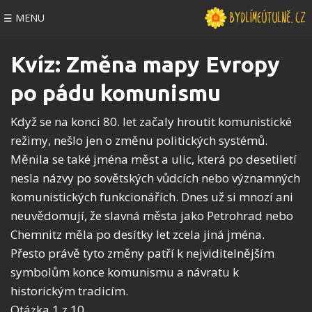
☰ MENU
Kvíz: Změna mapy Evropy
po pádu komunismu
Když se na konci 80. let začaly hroutit komunistické
režimy, nešlo jen o změnu politických systémů.
Měnila se také jména měst a ulic, která po desetiletí
nesla názvy po sovětských vůdcích nebo významných
komunistických funkcionářích. Dnes už si mnozí ani
neuvědomují, že slavná města jako Petrohrad nebo
Chemnitz měla po desítky let zcela jiná jména.
Přesto právě tyto změny patří k nejviditelnějším
symbolům konce komunismu a návratu k
historickým tradicím.
Otázka 1 z 10