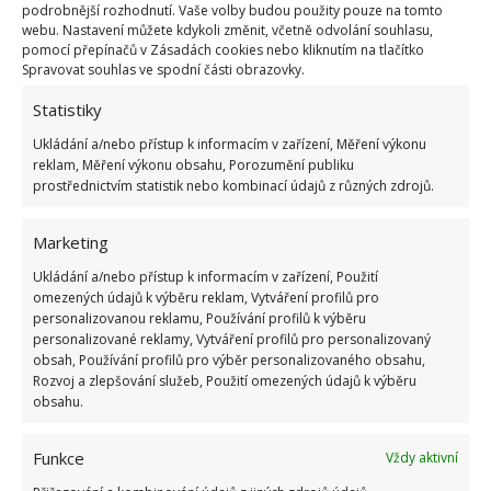
podrobnější rozhodnutí. Vaše volby budou použity pouze na tomto
webu. Nastavení můžete kdykoli změnit, včetně odvolání souhlasu,
pomocí přepínačů v Zásadách cookies nebo kliknutím na tlačítko
Spravovat souhlas ve spodní části obrazovky.
Statistiky
OBLÍBENÉ ČLÁNKY
Ukládání a/nebo přístup k informacím v zařízení, Měření výkonu
Pokuta až 10 000 Kč hrozí za nesprávné sekání i
reklam, Měření výkonu obsahu, Porozumění publiku
nesekání trávy. Záleží i na prostředku a lokaci
prostřednictvím statistik nebo kombinací údajů z různých zdrojů.
1.6.2026
Marketing
Kvíz na téma pionýrské tábory za socialismu:
Ukládání a/nebo přístup k informacím v zařízení, Použití
Kdo je zažil, bez problému získá 12 ze 12 bodů
omezených údajů k výběru reklam, Vytváření profilů pro
personalizovanou reklamu, Používání profilů k výběru
12.5.2026
personalizované reklamy, Vytváření profilů pro personalizovaný
obsah, Používání profilů pro výběr personalizovaného obsahu,
Rozvoj a zlepšování služeb, Použití omezených údajů k výběru
Test znalostí o každodenní realitě za
obsahu.
komunismu: 10 retro otázek ukáže, kdo má
dobrý přehled
23.6.2026
Funkce
Vždy aktivní