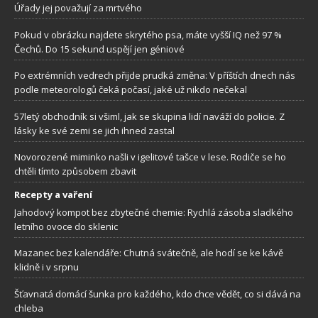
Úřady jej považují za mrtvého
Pokud v obrázku najdete skrytého psa, máte vyšší IQ než 97 %
Čechů. Do 15 sekund uspějí jen géniové
Po extrémních vedrech přijde prudká změna: V příštích dnech nás
podle meteorologů čeká počasí, jaké už nikdo nečekal
57letý obchodník si všiml, jak se skupina lidí naváží do policie. Z
lásky ke své zemi se jich ihned zastal
Novorozené miminko našli v igelitové tašce v lese. Rodiče se ho
chtěli tímto způsobem zbavit
Recepty a vaření
Jahodový kompot bez zbytečné chemie: Rychlá zásoba sladkého
letního ovoce do sklenic
Mazanec bez kalendáře: Chutná svátečně, ale hodí se ke kávě
klidně i v srpnu
Šťavnatá domácí šunka pro každého, kdo chce vědět, co si dává na
chleba