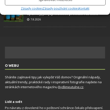
Zásady cookies
Zásady používání cookies
Kontakt
Využití dešťové vody v domácnosti: Tři
způsoby, jak její měkkost promění váš úklid
7.8.2026
O WEBU
Sháníte zajímavé tipy jak vylepšit Váš domov? Originální nápady,
aktuální trendy, praktické rady i inspirativní fotografie najdete na
stránkách internetového magazínu
Bydlimeutulne.cz
.
Lidé a svět
Po návratu z dovolené ho v poštovní schránce čekalo překvapení.