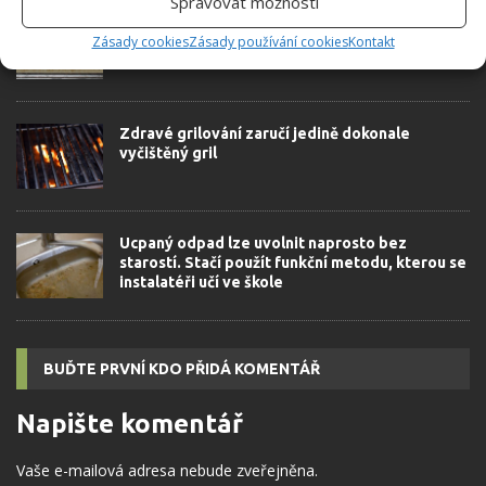
Spravovat možnosti
Spojenec pro likvidaci mastnoty v troubě. Ve
Zásady cookies
Zásady používání cookies
Kontakt
skříni tento poklad leží téměř v každé
domácnosti
Zdravé grilování zaručí jedině dokonale
vyčištěný gril
Ucpaný odpad lze uvolnit naprosto bez
starostí. Stačí použít funkční metodu, kterou se
instalatéři učí ve škole
BUĎTE PRVNÍ KDO PŘIDÁ KOMENTÁŘ
Napište komentář
Vaše e-mailová adresa nebude zveřejněna.