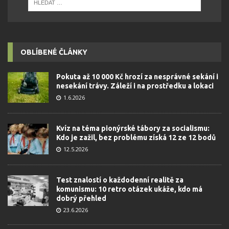
OBLÍBENÉ ČLÁNKY
Pokuta až 10 000 Kč hrozí za nesprávné sekání i
nesekání trávy. Záleží i na prostředku a lokaci
1.6.2026
Kvíz na téma pionýrské tábory za socialismu:
Kdo je zažil, bez problému získá 12 ze 12 bodů
12.5.2026
Test znalostí o každodenní realitě za
komunismu: 10 retro otázek ukáže, kdo má
dobrý přehled
23.6.2026