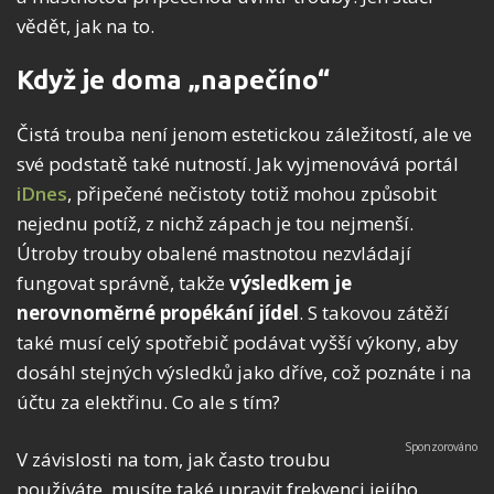
vědět, jak na to.
Když je doma „napečíno“
Čistá trouba není jenom estetickou záležitostí, ale ve
své podstatě také nutností. Jak vyjmenovává portál
iDnes
, připečené nečistoty totiž mohou způsobit
nejednu potíž, z nichž zápach je tou nejmenší.
Útroby trouby obalené mastnotou nezvládají
fungovat správně, takže
výsledkem je
nerovnoměrné propékání jídel
. S takovou zátěží
také musí celý spotřebič podávat vyšší výkony, aby
dosáhl stejných výsledků jako dříve, což poznáte i na
účtu za elektřinu. Co ale s tím?
V závislosti na tom, jak často troubu
používáte, musíte také upravit frekvenci jejího