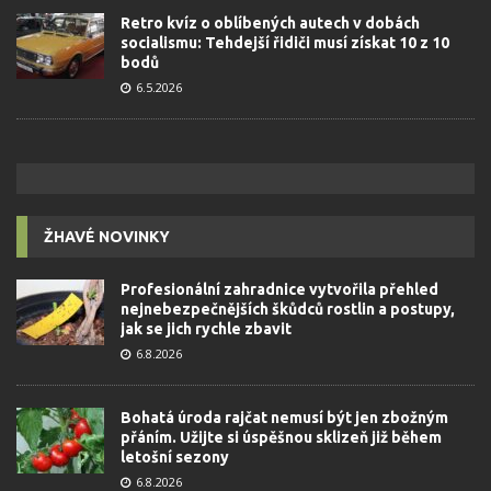
Retro kvíz o oblíbených autech v dobách
socialismu: Tehdejší řidiči musí získat 10 z 10
bodů
6.5.2026
ŽHAVÉ NOVINKY
Profesionální zahradnice vytvořila přehled
nejnebezpečnějších škůdců rostlin a postupy,
jak se jich rychle zbavit
6.8.2026
Bohatá úroda rajčat nemusí být jen zbožným
přáním. Užijte si úspěšnou sklizeň již během
letošní sezony
6.8.2026