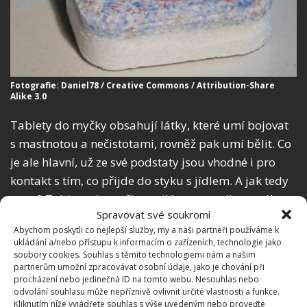
Fotografie: Daniel78 / Creative Commons / Attribution-Share
Alike 3.0
Tablety do myčky obsahují látky, které umí bojovat
s mastnotou a nečistotami, rovněž pak umí bělit. Co
je ale hlavní, už ze své podstaty jsou vhodné i pro
kontakt s tím, co přijde do styku s jídlem. A jak tedy
na to? Tabletu do myčky, nejlépe tu ze slisovaného
Spravovat své soukromí
prášku
, namočte do vlažné vody a počkejte, až se
Abychom poskytli co nejlepší služby, my a naši partneři používáme k
rozpustí ochranný obal
. Potom s ní (v gumových
ukládání a/nebo přístupu k informacím o zařízeních, technologie jako
rukavicích) vydrhněte stěny i rošt trouby a na závěr
soubory cookies. Souhlas s těmito technologiemi nám a našim
partnerům umožní zpracovávat osobní údaje, jako je chování při
otřete vlhkým hadříkem. Trouba se opět bude
procházení nebo jedinečná ID na tomto webu. Nesouhlas nebo
lesknout jako nová.
odvolání souhlasu může nepříznivě ovlivnit určité vlastnosti a funkce.
Kliknutím níže vyjádřete souhlas s výše uvedeným nebo proveďte