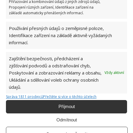
Přiřazování a kombinování údajů z jiných zdrojů údajů,
Propojení různých zařízení, Identifikace zařízení na
základě automaticky přenášených informací.
Přidejte svůj názor
KOMENTOVAT
Používání přesných údajů o zeměpisné poloze,
Identifikace zařízení na základě aktivně vyžádaných
informací.
Jiří Kolář
Zajištění bezpečnosti, předcházení a
Absolvent České zemědělské
univerzity, který je již od malička
zjišťování podvodů a odstraňování chyb,
velkým kutilem. V podstatě vše, co je
Poskytování a zobrazování reklamy a obsahu,
Vždy aktivní
možné najít v j...
[Více o autorovi]
Ukládání a sdělování voleb ochrany osobních
údajů.
Správa 1811 prodejců
Přečtěte si více o těchto účelech
Příjmout
Odmítnout
SOUVISEJÍCÍ ČLÁNKY