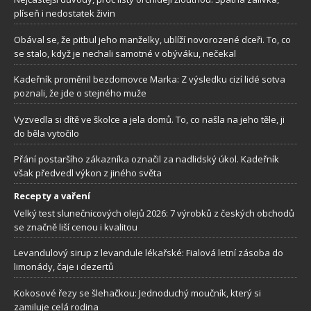
plíseň i nedostatek živin
Obával se, že pitbul jeho manželky, ublíží novorozené dceři. To, co
se stalo, když je nechali samotné v obýváku, nečekal
Kadeřník proměnil bezdomovce Marka: Z výsledku cizí lidé sotva
poznali, že jde o stejného muže
Vyzvedla si dítě ve školce a jela domů. To, co našla na jeho těle, ji
do běla vytočilo
Přání postaršího zákazníka označil za nadlidský úkol. Kadeřník
však předvedl výkon z jiného světa
Recepty a vaření
Velký test slunečnicových olejů 2026: 7 výrobků z českých obchodů
se značně liší cenou i kvalitou
Levandulový sirup z levandule lékařské: Fialová letní zásoba do
limonády, čaje i dezertů
Kokosové řezy se šlehačkou: Jednoduchý moučník, který si
zamiluje celá rodina