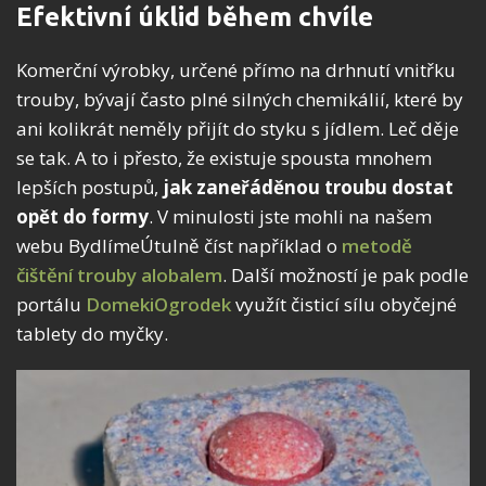
Efektivní úklid během chvíle
Komerční výrobky, určené přímo na drhnutí vnitřku
trouby, bývají často plné silných chemikálií, které by
ani kolikrát neměly přijít do styku s jídlem. Leč děje
se tak. A to i přesto, že existuje spousta mnohem
lepších postupů,
jak zaneřáděnou troubu dostat
opět do formy
. V minulosti jste mohli na našem
webu BydlímeÚtulně číst například o
metodě
čištění trouby alobalem
. Další možností je pak podle
portálu
DomekiOgrodek
využít čisticí sílu obyčejné
tablety do myčky.