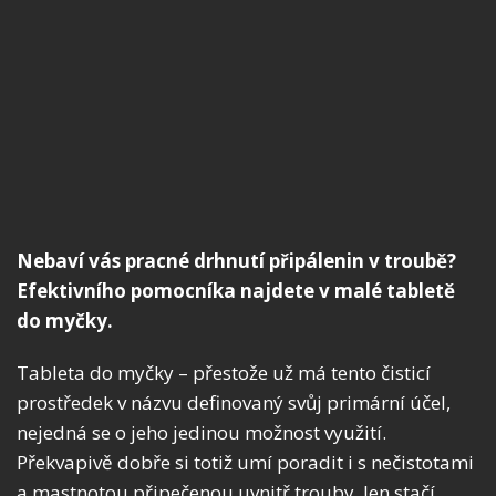
Nebaví vás pracné drhnutí připálenin v troubě?
Efektivního pomocníka najdete v malé tabletě
do myčky.
Tableta do myčky – přestože už má tento čisticí
prostředek v názvu definovaný svůj primární účel,
nejedná se o jeho jedinou možnost využití.
Překvapivě dobře si totiž umí poradit i s nečistotami
a mastnotou připečenou uvnitř trouby. Jen stačí