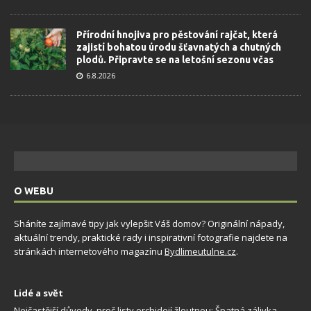
Přírodní hnojiva pro pěstování rajčat, která
zajistí bohatou úrodu šťavnatých a chutných
plodů. Připravte se na letošní sezonu včas
6.8.2026
O WEBU
Sháníte zajímavé tipy jak vylepšit Váš domov? Originální nápady,
aktuální trendy, praktické rady i inspirativní fotografie najdete na
stránkách internetového magazínu
Bydlimeutulne.cz
.
Lidé a svět
Nejčastější důvody, proč listy orchidejí žloutnou: Špatná zálivka,