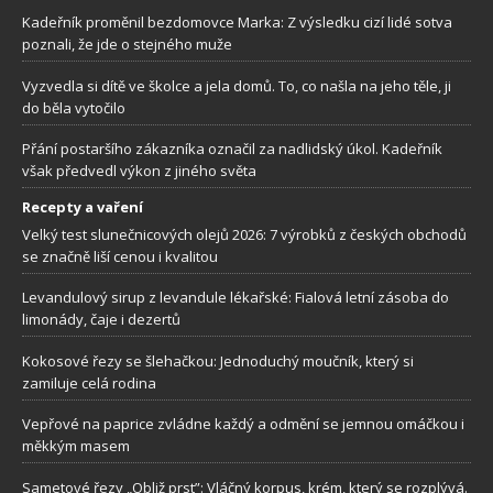
Kadeřník proměnil bezdomovce Marka: Z výsledku cizí lidé sotva
poznali, že jde o stejného muže
Vyzvedla si dítě ve školce a jela domů. To, co našla na jeho těle, ji
do běla vytočilo
Přání postaršího zákazníka označil za nadlidský úkol. Kadeřník
však předvedl výkon z jiného světa
Recepty a vaření
Velký test slunečnicových olejů 2026: 7 výrobků z českých obchodů
se značně liší cenou i kvalitou
Levandulový sirup z levandule lékařské: Fialová letní zásoba do
limonády, čaje i dezertů
Kokosové řezy se šlehačkou: Jednoduchý moučník, který si
zamiluje celá rodina
Vepřové na paprice zvládne každý a odmění se jemnou omáčkou i
měkkým masem
Sametové řezy „Obliž prst”: Vláčný korpus, krém, který se rozplývá.