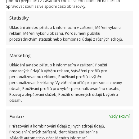
pomocí přepínačů v Zásadách cookies nebo kliknutím na tlačítko
Spravovat souhlas ve spodní části obrazovky.
Pokuta až 10 000 Kč hrozí za nesprávné sekání i
Statistiky
nesekání trávy. Záleží i na prostředku a lokaci
1.6.2026
Ukládání a/nebo přístup k informacím v zařízení, Měření výkonu
reklam, Měření výkonu obsahu, Porozumění publiku
prostřednictvím statistik nebo kombinací údajů z různých zdrojů.
Kvíz na téma pionýrské tábory za socialismu:
Kdo je zažil, bez problému získá 12 ze 12 bodů
Marketing
12.5.2026
Ukládání a/nebo přístup k informacím v zařízení, Použití
omezených údajů k výběru reklam, Vytváření profilů pro
personalizovanou reklamu, Používání profilů k výběru
Test znalostí o každodenní realitě za
personalizované reklamy, Vytváření profilů pro personalizovaný
komunismu: 10 retro otázek ukáže, kdo má
dobrý přehled
obsah, Používání profilů pro výběr personalizovaného obsahu,
Rozvoj a zlepšování služeb, Použití omezených údajů k výběru
23.6.2026
obsahu.
Retro kvíz o oblíbených autech v dobách
Funkce
Vždy aktivní
socialismu: Tehdejší řidiči musí získat 10 z 10
bodů
Přiřazování a kombinování údajů z jiných zdrojů údajů,
6.5.2026
Propojení různých zařízení, Identifikace zařízení na
základě automaticky přenášených informací.