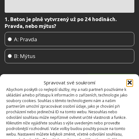
1. Beton je plně vytvrzený už po 24 hodinách.
Pravda, nebo mýtus?
A: Pravda
B: Mýtus
Spravovat své soukromí
Abychom poskytli co nejlepší služby, my a naši partneři používáme k
ukládání a/nebo přístupu k informacím o zařízeních, technologie jako
soubory cookies. Souhlas s těmito technologiemi nám a našim
partnerům umožní zpracovávat osobní údaje, jako je chování při
procházení nebo jedinečná ID na tomto webu. Nesouhlas nebo
odvolání souhlasu může nepříznivě ovlivnit určité vlastnosti a funkce.
Kliknutím níže vyjádřete souhlas s výše uvedeným nebo proveďte
podrobnější rozhodnutí. Vaše volby budou použity pouze na tomto
webu. Nastavení můžete kdykoli změnit, včetně odvolání souhlasu,
OBLÍBENÉ ČLÁNKY