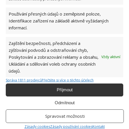
Používání přesných údajů o zeměpisné poloze,
Identifikace zařízení na základě aktivně vyžádaných
informací.
ŽHAVÉ NOVINKY
Zajištění bezpečnosti, předcházení a
zjišťování podvodů a odstraňování chyb,
Celý život dáváte prášek a aviváž do nesprávné
Poskytování a zobrazování reklamy a obsahu,
Vždy aktivní
přihrádky. Málokdo ví, jak důležité je jejich
umístění
Ukládání a sdělování voleb ochrany osobních
7.8.2026
údajů.
Správa 1811 prodejců
Přečtěte si více o těchto účelech
Chřadnoucí orchideje je možné včas zachránit.
Příjmout
Spolehlivě se o to postará peroxid vodíku
7.8.2026
Odmítnout
Sklokeramickou i indukční desku je třeba
Spravovat možnosti
vhodně čistit. Pomůže například jedlá soda
Zásady cookies
Zásady používání cookies
Kontakt
7.8.2026