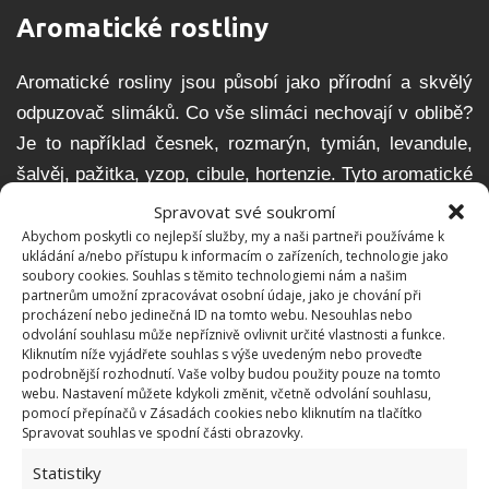
Aromatické rostliny
Aromatické rosliny jsou působí jako přírodní a skvělý
odpuzovač slimáků. Co vše slimáci nechovají v oblibě?
Je to například česnek, rozmarýn, tymián, levandule,
šalvěj, pažitka, yzop, cibule, hortenzie. Tyto aromatické
rostliny vysaďte mezi ovoce a zeleninu nebo nastříhejte
Spravovat své soukromí
jejich části a vytvořte zábranu kolem záhonků. Použít
Abychom poskytli co nejlepší služby, my a naši partneři používáme k
ukládání a/nebo přístupu k informacím o zařízeních, technologie jako
můžete i éterický olej a natřít okraje truhlíků a
soubory cookies. Souhlas s těmito technologiemi nám a našim
květináčů, pokud nepěstujete přímo v zemi. Nebo
partnerům umožní zpracovávat osobní údaje, jako je chování při
procházení nebo jedinečná ID na tomto webu. Nesouhlas nebo
rozdrtit třeba levanduli a okraje květináče potřít.
odvolání souhlasu může nepříznivě ovlivnit určité vlastnosti a funkce.
Kliknutím níže vyjádřete souhlas s výše uvedeným nebo proveďte
podrobnější rozhodnutí. Vaše volby budou použity pouze na tomto
Mořské řasy
webu. Nastavení můžete kdykoli změnit, včetně odvolání souhlasu,
pomocí přepínačů v Zásadách cookies nebo kliknutím na tlačítko
Spravovat souhlas ve spodní části obrazovky.
Máte-li tu možnost, pak použijte k odpuzení slimáků
mořské řasy. Ty použijete jako ochrannou bariéru
Statistiky