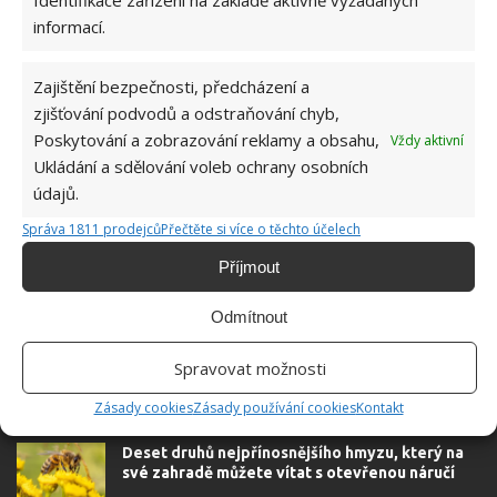
Identifikace zařízení na základě aktivně vyžádaných
informací.
Zajištění bezpečnosti, předcházení a
zjišťování podvodů a odstraňování chyb,
Poskytování a zobrazování reklamy a obsahu,
Vždy aktivní
Ukládání a sdělování voleb ochrany osobních
PŘEKÁŽKY
SLIMÁCI
ZAHRADA
údajů.
Správa 1811 prodejců
Přečtěte si více o těchto účelech
Příjmout
SOUVISEJÍCÍ ČLÁNKY
Odmítnout
Máte rádi borůvky a nebaví vás na ně chodit do
lesa? Pak se jednoduše pusťte do jejich
Spravovat možnosti
pěstování
Zásady cookies
Zásady používání cookies
Kontakt
Deset druhů nejpřínosnějšího hmyzu, který na
své zahradě můžete vítat s otevřenou náručí