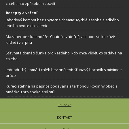
chtěli tímto způsobem zbavit
Recepty a vaření
Jahodový kompot bez zbytečné chemie: Rychlá zásoba sladkého
letního ovoce do sklenic
Mazanec bez kalendáře: Chutná svátečně, ale hodí se ke kávě
klidně i v srpnu
Šťavnatá domácí šunka pro každého, kdo chce vědět, co si dává na
chleba
Jednoduchý domácí chléb bez hnětení: Křupavý bochník s minimem
práce
Kuřecí stehna na paprice podávaná s tarhoňou: Rodinný oběd s
omáčkou pro spokojený stůl
REDAKCE
KONTAKT