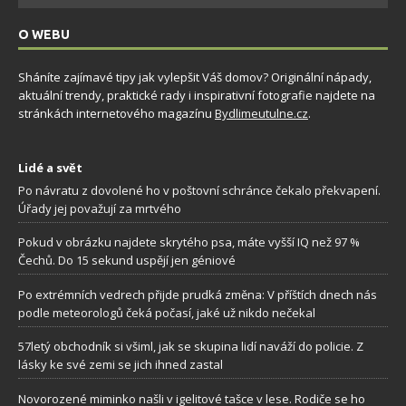
O WEBU
Sháníte zajímavé tipy jak vylepšit Váš domov? Originální nápady,
aktuální trendy, praktické rady i inspirativní fotografie najdete na
stránkách internetového magazínu
Bydlimeutulne.cz
.
Lidé a svět
Po návratu z dovolené ho v poštovní schránce čekalo překvapení.
Úřady jej považují za mrtvého
Pokud v obrázku najdete skrytého psa, máte vyšší IQ než 97 %
Čechů. Do 15 sekund uspějí jen géniové
Po extrémních vedrech přijde prudká změna: V příštích dnech nás
podle meteorologů čeká počasí, jaké už nikdo nečekal
57letý obchodník si všiml, jak se skupina lidí naváží do policie. Z
lásky ke své zemi se jich ihned zastal
Novorozené miminko našli v igelitové tašce v lese. Rodiče se ho