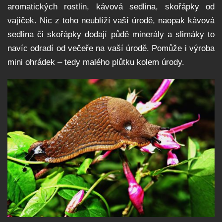
aromatických rostlin, kávová sedlina, skořápky od
vajíček. Nic z toho neublíží vaší úrodě, naopak kávová
sedlina či skořápky dodají půdě minerály a slimáky to
navíc odradí od večeře na vaší úrodě. Pomůže i výroba
mini ohrádek – tedy malého plůtku kolem úrody.