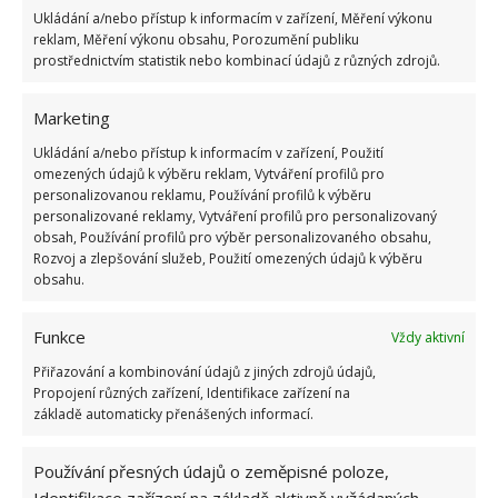
kolem rostlin, ale nesmějí přijít do úzkého kontaktu s
Ukládání a/nebo přístup k informacím v zařízení, Měření výkonu
kořeny rostlin. Mořské řasy jsou slané, což slimáci
reklam, Měření výkonu obsahu, Porozumění publiku
prostřednictvím statistik nebo kombinací údajů z různých zdrojů.
nemusí. Po uschnutí jsou hrubé, škrábavé, což slimáci
také nemusí. A navíc bezvadně fungují jako hnojivo a
Marketing
vyživují půdu, jsou plné minerálů.
Ukládání a/nebo přístup k informacím v zařízení, Použití
omezených údajů k výběru reklam, Vytváření profilů pro
Fotografie: Pixabay
personalizovanou reklamu, Používání profilů k výběru
personalizované reklamy, Vytváření profilů pro personalizovaný
obsah, Používání profilů pro výběr personalizovaného obsahu,
Rozvoj a zlepšování služeb, Použití omezených údajů k výběru
obsahu.
Funkce
Vždy aktivní
Přiřazování a kombinování údajů z jiných zdrojů údajů,
Propojení různých zařízení, Identifikace zařízení na
základě automaticky přenášených informací.
Používání přesných údajů o zeměpisné poloze,