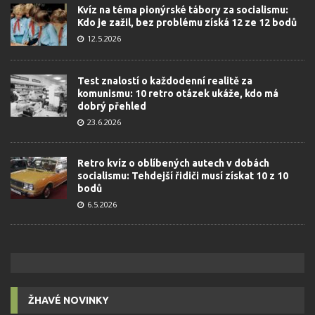
Kvíz na téma pionýrské tábory za socialismu:
Kdo je zažil, bez problému získá 12 ze 12 bodů
12.5.2026
Test znalostí o každodenní realitě za
komunismu: 10 retro otázek ukáže, kdo má
dobrý přehled
23.6.2026
Retro kvíz o oblíbených autech v dobách
socialismu: Tehdejší řidiči musí získat 10 z 10
bodů
6.5.2026
ŽHAVÉ NOVINKY