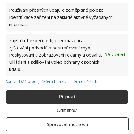
Používání přesných údajů o zeměpisné poloze,
Identifikace zařízení na základě aktivně vyžádaných
informací.
ŽHAVÉ NOVINKY
Zajištění bezpečnosti, předcházení a
Sekundová finta, jak oloupat vejce: Díky
tomuto postupu skořápka od bílku doslova
zjišťování podvodů a odstraňování chyb,
sama odpadne
Poskytování a zobrazování reklamy a obsahu,
Vždy aktivní
6.8.2026
Ukládání a sdělování voleb ochrany osobních
údajů.
Tato tajná přísada v trojobalu vždy zajistí
Správa 1811 prodejců
Přečtěte si více o těchto účelech
dokonale křupavou kůrku. Dělají to tak i
šéfkuchaři
6.8.2026
Příjmout
Odmítnout
Retro kvíz o předmětech z dob socialismu: Kdo
pozná všech 10 věcí, nejspíše je kdysi používal
denně
Spravovat možnosti
6.8.2026