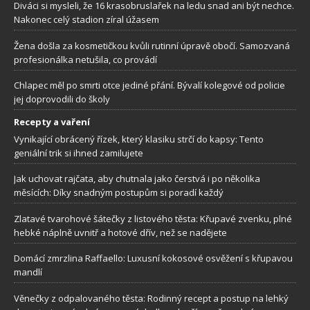
Diváci si mysleli, že 16 krasobruslařek na ledu snad ani být nechce.
Nakonec celý stadion zíral úžasem
Žena došla za kosmetičkou kvůli rutinní úpravě obočí. Samozvaná
profesionálka netušila, co provádí
Chlapec měl po smrti otce jediné přání. Bývalí kolegové od policie
jej doprovodili do školy
Recepty a vaření
Vynikající obrácený řízek, který klasiku strčí do kapsy: Tento
geniální trik si ihned zamilujete
Jak uchovat rajčata, aby chutnala jako čerstvá i po několika
měsících: Díky snadným postupům si poradí každý
Zlatavé tvarohové šátečky z listového těsta: Křupavé zvenku, plné
hebké náplně uvnitř a hotové dřív, než se nadějete
Domácí zmrzlina Raffaello: Luxusní kokosové osvěžení s křupavou
mandlí
Věnečky z odpalovaného těsta: Rodinný recept a postup na lehký