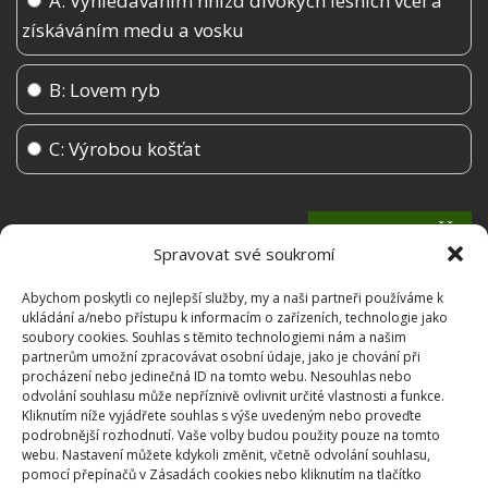
A: Vyhledáváním hnízd divokých lesních včel a
získáváním medu a vosku
B: Lovem ryb
C: Výrobou košťat
Spravovat své soukromí
Abychom poskytli co nejlepší služby, my a naši partneři používáme k
ukládání a/nebo přístupu k informacím o zařízeních, technologie jako
soubory cookies. Souhlas s těmito technologiemi nám a našim
partnerům umožní zpracovávat osobní údaje, jako je chování při
procházení nebo jedinečná ID na tomto webu. Nesouhlas nebo
odvolání souhlasu může nepříznivě ovlivnit určité vlastnosti a funkce.
Kliknutím níže vyjádřete souhlas s výše uvedeným nebo proveďte
podrobnější rozhodnutí. Vaše volby budou použity pouze na tomto
OBLÍBENÉ ČLÁNKY
webu. Nastavení můžete kdykoli změnit, včetně odvolání souhlasu,
pomocí přepínačů v Zásadách cookies nebo kliknutím na tlačítko