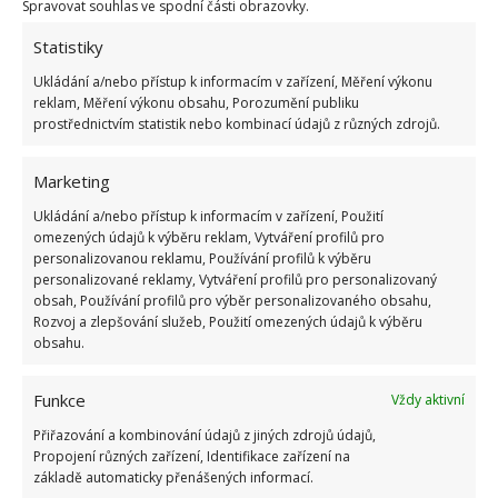
Pokuta až 10 000 Kč hrozí za nesprávné sekání i
Spravovat souhlas ve spodní části obrazovky.
nesekání trávy. Záleží i na prostředku a lokaci
Statistiky
1.6.2026
Ukládání a/nebo přístup k informacím v zařízení, Měření výkonu
reklam, Měření výkonu obsahu, Porozumění publiku
Kvíz na téma pionýrské tábory za socialismu:
prostřednictvím statistik nebo kombinací údajů z různých zdrojů.
Kdo je zažil, bez problému získá 12 ze 12 bodů
12.5.2026
Marketing
Ukládání a/nebo přístup k informacím v zařízení, Použití
Test znalostí o každodenní realitě za
omezených údajů k výběru reklam, Vytváření profilů pro
komunismu: 10 retro otázek ukáže, kdo má
personalizovanou reklamu, Používání profilů k výběru
dobrý přehled
personalizované reklamy, Vytváření profilů pro personalizovaný
23.6.2026
obsah, Používání profilů pro výběr personalizovaného obsahu,
Rozvoj a zlepšování služeb, Použití omezených údajů k výběru
obsahu.
Retro kvíz o oblíbených autech v dobách
socialismu: Tehdejší řidiči musí získat 10 z 10
bodů
Funkce
Vždy aktivní
6.5.2026
Přiřazování a kombinování údajů z jiných zdrojů údajů,
Propojení různých zařízení, Identifikace zařízení na
základě automaticky přenášených informací.