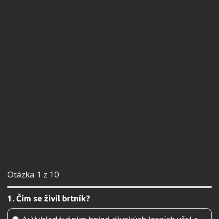
Otázka 1 z 10
1. Čím se živil brtník?