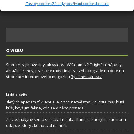
Zásady cookies
Zásady používání cookies
Kontakt
O WEBU
Sháníte zajímavé tipy jak vylepšit Váš domov? Originální nápady,
aktuální trendy, praktické rady i inspirativní fotografie najdete na
stránkách internetového magazínu
Bydlimeutulne.cz
.
Lidé a svět
3letý chlapec zmizí v lese a je 2 noci nezvěstný. Policisté mají husí
kůži, když jim řekne, kdo se o něho postaral
Ze zástupkyně šerifa se stala hrdinka. Kamera zachytila záchranu
chlapce, který zkolaboval na hřišti