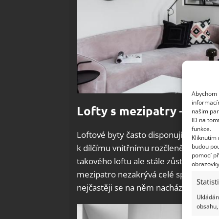
Abychom p
informací
Lofty s mezipatry – zajím
našim par
ID na tom
funkce.
Loftové byty často disponují vysokými
Kliknutím
budou pou
k dílčímu vnitřnímu rozčlenění bytu p
pomocí př
takového loftu ale stále zůstává otev
obrazovky
mezipatro nezakrývá celé spodní podl
Statist
nejčastěji se na něm nachází postel.
Ukládání
obsahu, 