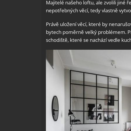
Majitelé našeho loftu, ale zvolili jiné 
nepotřebných věcí, tedy vlastně vytvoř
Právě uložení věcí, které by nenarušo
bytech poměrně velký problémem. Pří
schodiště, které se nachází vedle kuc