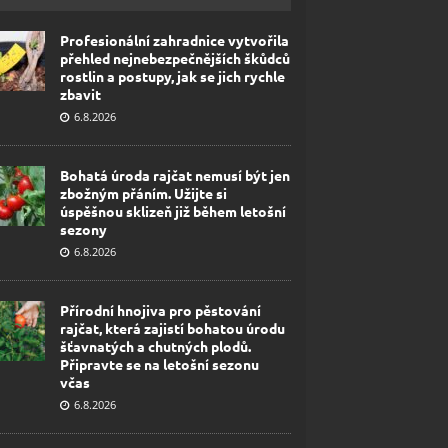
Profesionální zahradnice vytvořila
přehled nejnebezpečnějších škůdců
rostlin a postupy, jak se jich rychle
zbavit
6.8.2026
Bohatá úroda rajčat nemusí být jen
zbožným přáním. Užijte si
úspěšnou sklizeň již během letošní
sezony
6.8.2026
Přírodní hnojiva pro pěstování
rajčat, která zajistí bohatou úrodu
šťavnatých a chutných plodů.
Připravte se na letošní sezonu
včas
6.8.2026