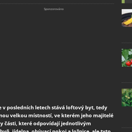
v posledních letech stává loftový byt, tedy
nou velkou místností, ve kterém jeho majitelé
dy části, které odpovídají jednotlivým
yň, jídelna, obývací pokoj a ložnice, ale tyto