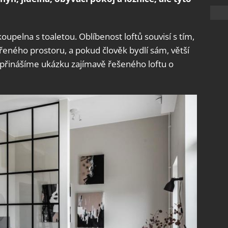
upelna s toaletou. Oblíbenost loftů souvisí s tím,
eného prostoru, a pokud člověk bydlí sám, větší
přinášíme ukázku zajímavě řešeného loftu o