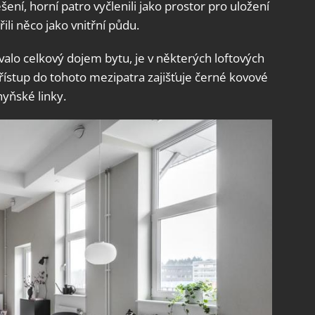
řešení, horní patro vyčlenili jako prostor pro uložení
ili něco jako vnitřní půdu.
valo celkový dojem bytu, je v některých loftových
stup do tohoto mezipatra zajišťuje černé kovové
hyňské linky.