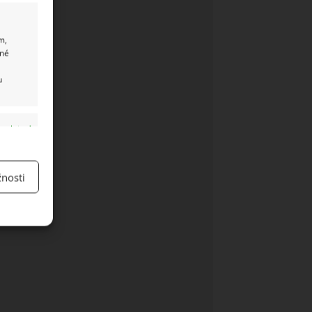
m,
ané
u
y aktivní
nosti
y aktivní