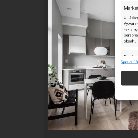
Market
Ukládání
Vytvářen
reklamy,
persona
obsahu.
Funkc
Správa 18
Přiřazov
Identifi
Použív
základ
Zajišt
odstra
Ukládá