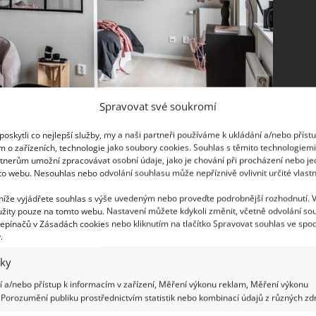
Spravovat své soukromí
oskytli co nejlepší služby, my a naši partneři používáme k ukládání a/nebo příst
m o zařízeních, technologie jako soubory cookies. Souhlas s těmito technologiem
avé i praktické
tnerům umožní zpracovávat osobní údaje, jako je chování při procházení nebo j
to webu. Nesouhlas nebo odvolání souhlasu může nepříznivě ovlivnit určité vlastn
 stropy, čehož se v poslední době využívá
 níže vyjádřete souhlas s výše uvedeným nebo proveďte podrobnější rozhodnutí. 
žity pouze na tomto webu. Nastavení můžete kdykoli změnit, včetně odvolání so
rostřednictvím mezipatra či galerie. Horní úroveň
epínačů v Zásadách cookies nebo kliknutím na tlačítko Spravovat souhlas ve spod
řena směrem do zbývající části bytu, neboť toto
.
aží. Slouží pouze jako místo pro odpočinek,
iky
 a/nebo přístup k informacím v zařízení, Měření výkonu reklam, Měření výkonu
Porozumění publiku prostřednictvím statistik nebo kombinací údajů z různých zdr