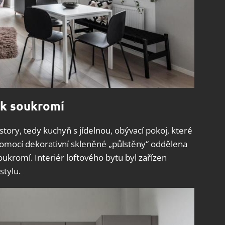
ek soukromí
story, tedy kuchyň s jídelnou, obývací pokoj, které
 pomocí dekorativní skleněné „půlstěny“ oddělena
oukromí. Interiér loftového bytu byl zařízen
stylu.