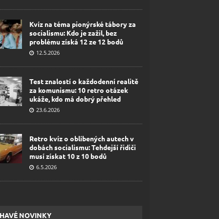
Kvíz na téma pionýrské tábory za
socialismu: Kdo je zažil, bez
problému získá 12 ze 12 bodů
12.5.2026
Test znalostí o každodenní realitě
za komunismu: 10 retro otázek
ukáže, kdo má dobrý přehled
23.6.2026
Retro kvíz o oblíbených autech v
dobách socialismu: Tehdejší řidiči
musí získat 10 z 10 bodů
6.5.2026
HAVÉ NOVINKY