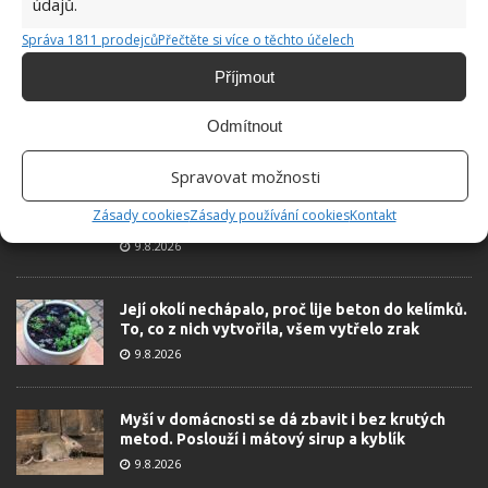
údajů.
Správa 1811 prodejců
Přečtěte si více o těchto účelech
Příjmout
Odmítnout
ŽHAVÉ NOVINKY
Spravovat možnosti
Zápalkové hnojivo na rostliny působí jako živá
voda. Dodá jim látky, které nenajdete ani v
Zásady cookies
Zásady používání cookies
Kontakt
obchodě
9.8.2026
Její okolí nechápalo, proč lije beton do kelímků.
To, co z nich vytvořila, všem vytřelo zrak
9.8.2026
Myší v domácnosti se dá zbavit i bez krutých
metod. Poslouží i mátový sirup a kyblík
9.8.2026