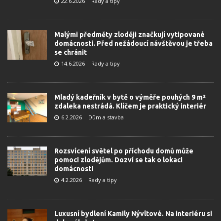
22.6.2026
Rady a tipy
Malými předměty zloději značkují vytipované
domácnosti. Před nežádoucí návštěvou je třeba
se chránit
14.6.2026
Rady a tipy
Mladý kadeřník v bytě o výměře pouhých 9 m²
zdaleka nestrádá. Klíčem je praktický interiér
6.2.2026
Dům a stavba
Rozsvícení světel po příchodu domů může
pomoci zlodějům. Dozví se tak o lokaci
domácnosti
4.2.2026
Rady a tipy
Luxusní bydlení Kamily Nývltové. Na interiéru si