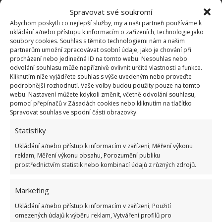
Nájemní byt proměnil na luxusní domov, který
Spravovat své soukromí
připomíná palác. Přestavba mu trvala přes 30
let
Abychom poskytli co nejlepší služby, my a naši partneři používáme k
ukládání a/nebo přístupu k informacím o zařízeních, technologie jako
24.1.2026
Rekonstrukce
soubory cookies. Souhlas s těmito technologiemi nám a našim
partnerům umožní zpracovávat osobní údaje, jako je chování při
procházení nebo jedinečná ID na tomto webu. Nesouhlas nebo
odvolání souhlasu může nepříznivě ovlivnit určité vlastnosti a funkce.
Architekt přestavěl maličký byt ze 70. let 20.
Kliknutím níže vyjádřete souhlas s výše uvedeným nebo proveďte
století na moderní a praktické bydlení
podrobnější rozhodnutí. Vaše volby budou použity pouze na tomto
19.1.2026
Rekonstrukce
webu. Nastavení můžete kdykoli změnit, včetně odvolání souhlasu,
pomocí přepínačů v Zásadách cookies nebo kliknutím na tlačítko
Spravovat souhlas ve spodní části obrazovky.
1
2
…
8
»
Statistiky
Ukládání a/nebo přístup k informacím v zařízení, Měření výkonu
reklam, Měření výkonu obsahu, Porozumění publiku
prostřednictvím statistik nebo kombinací údajů z různých zdrojů.
Marketing
Ukládání a/nebo přístup k informacím v zařízení, Použití
omezených údajů k výběru reklam, Vytváření profilů pro