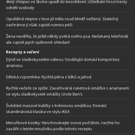
4letý chlapec ve školce upadl do bezvědomí. Učitelkám hrozí tresty
odnětí svobody
Opuštěná slepice v lese již měla osud téměř sečtený. Statečný
zachránce jí však zajistil nutnou péči
Žena nevěřila, že ještě někdy potká svého psa. Nečekaný telefonát
ale zajistil jejich opětovné shledaní
Recepty a vaření
Dýně ve sladkokyselém nálevu: Osvěžující domácí kompot bez
ananasu
Dětská vzpomínka: Rychlá pěna z bílků a jahod
Rychlá večeře ze spíže: Zavařovaná cuketová omáčka s ananasem
ve stylu sladkokyselé omáčky Uncle Ben’s
Švédské masové kuličky s krémovou omáčkou: Domácí
skandinávská klasika ve stylu IKEA
Meruňkové kostky: Neschovávejte ovoce pod těsto, nechte ho
zazářit v letním moučníku podle tohoto receptu