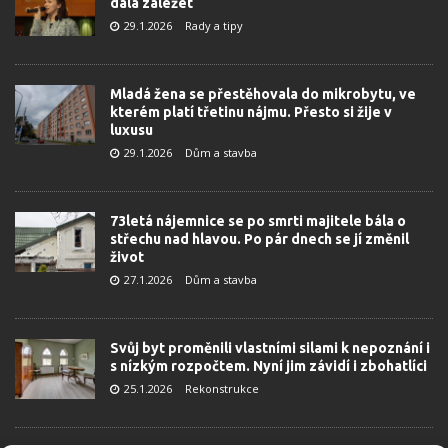
dala záležet
29.1.2026
Rady a tipy
Mladá žena se přestěhovala do mikrobytu, ve
kterém platí třetinu nájmu. Přesto si žije v
luxusu
29.1.2026
Dům a stavba
73letá nájemnice se po smrti majitele bála o
střechu nad hlavou. Po pár dnech se jí změnil
život
27.1.2026
Dům a stavba
Svůj byt proměnili vlastními silami k nepoznání i
s nízkým rozpočtem. Nyní jim závidí i zbohatlíci
25.1.2026
Rekonstrukce