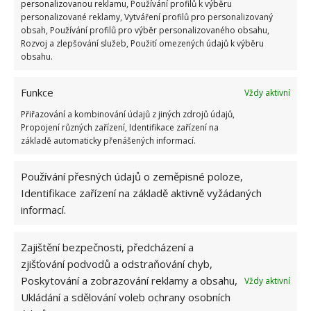
OBLÍBENÉ ČLÁNKY
personalizovanou reklamu, Používání profilů k výběru
personalizované reklamy, Vytváření profilů pro personalizovaný
obsah, Používání profilů pro výběr personalizovaného obsahu,
Pokuta až 10 000 Kč hrozí za nesprávné sekání i
Rozvoj a zlepšování služeb, Použití omezených údajů k výběru
nesekání trávy. Záleží i na prostředku a lokaci
obsahu.
1.6.2026
Funkce
Vždy aktivní
Kvíz na téma pionýrské tábory za socialismu:
Přiřazování a kombinování údajů z jiných zdrojů údajů,
Kdo je zažil, bez problému získá 12 ze 12 bodů
Propojení různých zařízení, Identifikace zařízení na
12.5.2026
základě automaticky přenášených informací.
Používání přesných údajů o zeměpisné poloze,
Test znalostí o každodenní realitě za
komunismu: 10 retro otázek ukáže, kdo má
Identifikace zařízení na základě aktivně vyžádaných
dobrý přehled
informací.
23.6.2026
Zajištění bezpečnosti, předcházení a
Retro kvíz o oblíbených autech v dobách
zjišťování podvodů a odstraňování chyb,
socialismu: Tehdejší řidiči musí získat 10 z 10
Poskytování a zobrazování reklamy a obsahu,
Vždy aktivní
bodů
Ukládání a sdělování voleb ochrany osobních
6.5.2026