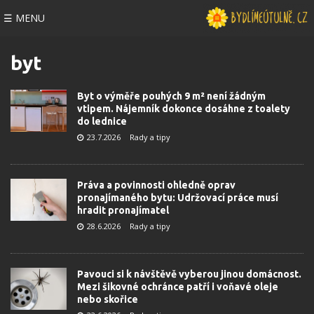
☰ MENU
byt
Byt o výměře pouhých 9 m² není žádným
vtipem. Nájemník dokonce dosáhne z toalety
do lednice
23.7.2026
Rady a tipy
Práva a povinnosti ohledně oprav
pronajímaného bytu: Udržovací práce musí
hradit pronajímatel
28.6.2026
Rady a tipy
Pavouci si k návštěvě vyberou jinou domácnost.
Mezi šikovné ochránce patří i voňavé oleje
nebo skořice