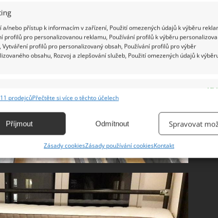
ing
 a/nebo přístup k informacím v zařízení, Použití omezených údajů k výběru rekla
í profilů pro personalizovanou reklamu, Používání profilů k výběru personalizov
 Vytváření profilů pro personalizovaný obsah, Používání profilů pro výběr
lizovaného obsahu, Rozvoj a zlepšování služeb, Použití omezených údajů k výběr
e
Vžd
11 prodejců
Přečtěte si více o těchto účelech
ání a kombinování údajů z jiných zdrojů údajů, Propojení různých zařízení,
kace zařízení na základě automaticky přenášených informací.
Spravovat mož
Příjmout
Odmítnout
ání přesných údajů o zeměpisné poloze, Identifikace zařízení na
Zásady cookies
Zásady používání cookies
Kontakt
ě aktivně vyžádaných informací.
ění bezpečnosti, předcházení a zjišťování podvodů a
ňování chyb, Poskytování a zobrazování reklamy a obsahu,
Vžd
ní a sdělování voleb ochrany osobních údajů.