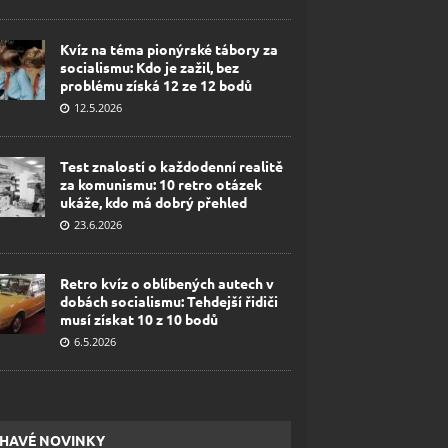
Kvíz na téma pionýrské tábory za
socialismu: Kdo je zažil, bez
problému získá 12 ze 12 bodů
12.5.2026
Test znalostí o každodenní realitě
za komunismu: 10 retro otázek
ukáže, kdo má dobrý přehled
23.6.2026
Retro kvíz o oblíbených autech v
dobách socialismu: Tehdejší řidiči
musí získat 10 z 10 bodů
6.5.2026
HAVÉ NOVINKY