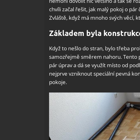
nemohl dovolit nic většího a tak se ro
chvíli začal řešit, jak malý pokoj o pá
Zvláště, když má mnoho svých věcí, k
Základem byla konstrukc
Když to nešlo do stran, bylo třeba p
samozřejmě směrem nahoru. Tento pros
pár úprav a dá se využít místo od pod
nejprve vzniknout speciální pevná kon
pokoje.