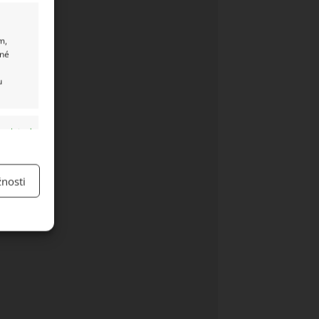
m,
ané
u
y aktivní
nosti
y aktivní