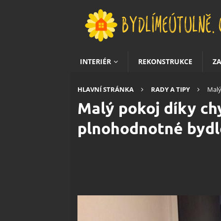
INTERIÉR
REKONSTRUKCE
Z
HLAVNÍ STRÁNKA
RADY A TIPY
Malý
Malý pokoj díky c
plnohodnotné bydl