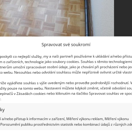
Spravovat své soukromí
oskytli co nejlepší služby, my a naši partneři používáme k ukládání a/nebo příst
m o zařízeních, technologie jako soubory cookies. Souhlas s těmito technologiem
tnerům umožní zpracovávat osobní údaje, jako je chování při procházení nebo j
to webu. Nesouhlas nebo odvolání souhlasu může nepříznivě ovlivnit určité vlastn
 níže vyjádřete souhlas s výše uvedeným nebo proveďte podrobnější rozhodnutí. 
žity pouze na tomto webu. Nastavení můžete kdykoli změnit, včetně odvolání so
 stropu. Její součástí byly také dřevěné rošty,
epínačů v Zásadách cookies nebo kliknutím na tlačítko Spravovat souhlas ve spod
.
ané patro. A najednou se tak mohlo objevit několik
y na podlaze a další vznikly právě na daném roštu.
iky
 a/nebo přístup k informacím v zařízení, Měření výkonu reklam, Měření výkonu
Porozumění publiku prostřednictvím statistik nebo kombinací údajů z různých zdr