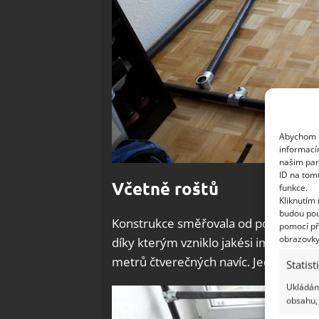
Abychom p
informací
našim par
ID na tom
Včetně roštů
funkce.
Kliknutím
budou pou
Konstrukce směřovala od podlahy až ke
pomocí př
obrazovky
díky kterým vzniklo jakési improvizov
metrů čtverečných navíc. Jedny zůstal
Statist
Ukládání
obsahu, 