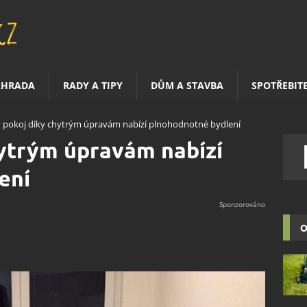
AHRADA
RADY A TIPY
DŮM A STAVBA
SPOTŘEBIT
 pokoj díky chytrým úpravám nabízí plnohodnotné bydlení
hytrým úpravám nabízí
ení
O