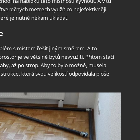
zhodl na nabídku této místnosti kývnout. A v tu
r čtverečných metrech využít co nejefektivněji.
teré je nutné někam ukládat.
e
roblém s místem řešit jiným směrem. A to
tor je ve většině bytů nevyužití. Přitom stačí
lahy, až po strop. Aby to bylo možné, musela
strukce, která svou velikostí odpovídala ploše