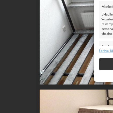
Market
Ukládání
Vytvářen
reklamy,
persona
obsahu.
Funkc
Správa 18
Přiřazov
Identifi
Použív
základ
Zajišt
odstra
Ukládá