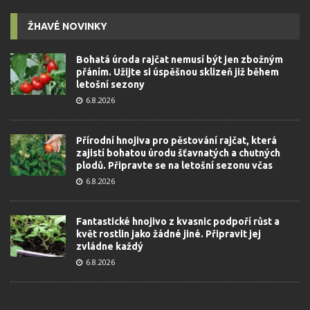
ŽHAVÉ NOVINKY
Bohatá úroda rajčat nemusí být jen zbožným
přáním. Užijte si úspěšnou sklizeň již během
letošní sezony
6.8.2026
Přírodní hnojiva pro pěstování rajčat, která
zajistí bohatou úrodu šťavnatých a chutných
plodů. Připravte se na letošní sezonu včas
6.8.2026
Fantastické hnojivo z kvasnic podpoří růst a
květ rostlin jako žádné jiné. Připravit jej
zvládne každý
6.8.2026