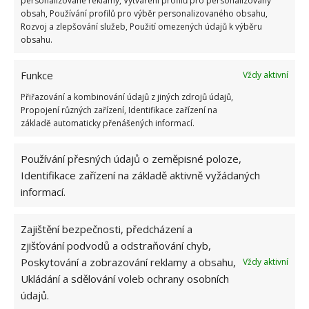
personalizované reklamy, Vytváření profilů pro personalizovaný
obsah, Používání profilů pro výběr personalizovaného obsahu,
Rozvoj a zlepšování služeb, Použití omezených údajů k výběru
I když bílé odstíny celkem jasně dominují, je třeba
obsahu.
říci, že tento byt využívá i několika dalších, které
pomáhají vytvářet povedený styl a vzhled. Jde třeba
Funkce
Vždy aktivní
o prvky šedých odstínů, stejně jako nechybí ani věci
Přiřazování a kombinování údajů z jiných zdrojů údajů,
v hnědé barvě, nebo také drobné prvky černé barvy,
Propojení různých zařízení, Identifikace zařízení na
která s tou bílou skvěle kontrastuje.
základě automaticky přenášených informací.
Používání přesných údajů o zeměpisné poloze,
Identifikace zařízení na základě aktivně vyžádaných
informací.
Zajištění bezpečnosti, předcházení a
zjišťování podvodů a odstraňování chyb,
Poskytování a zobrazování reklamy a obsahu,
Vždy aktivní
Ukládání a sdělování voleb ochrany osobních
údajů.