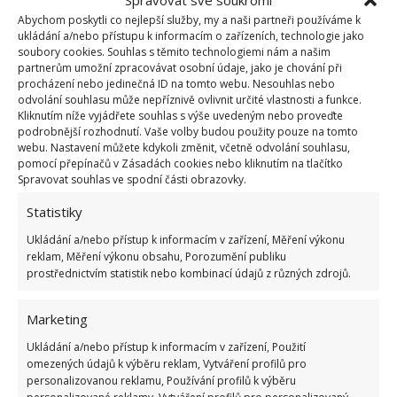
původní podlahy, které mají stále svou kvalitu a
Abychom poskytli co nejlepší služby, my a naši partneři používáme k
ukazují, jak rozmanitý může skandinávský styl být,
ukládání a/nebo přístupu k informacím o zařízeních, technologie jako
když kombinuje věci minulé současné.
soubory cookies. Souhlas s těmito technologiemi nám a našim
partnerům umožní zpracovávat osobní údaje, jako je chování při
procházení nebo jedinečná ID na tomto webu. Nesouhlas nebo
odvolání souhlasu může nepříznivě ovlivnit určité vlastnosti a funkce.
Kliknutím níže vyjádřete souhlas s výše uvedeným nebo proveďte
podrobnější rozhodnutí. Vaše volby budou použity pouze na tomto
webu. Nastavení můžete kdykoli změnit, včetně odvolání souhlasu,
pomocí přepínačů v Zásadách cookies nebo kliknutím na tlačítko
Spravovat souhlas ve spodní části obrazovky.
Statistiky
Ukládání a/nebo přístup k informacím v zařízení, Měření výkonu
reklam, Měření výkonu obsahu, Porozumění publiku
prostřednictvím statistik nebo kombinací údajů z různých zdrojů.
Marketing
Ukládání a/nebo přístup k informacím v zařízení, Použití
omezených údajů k výběru reklam, Vytváření profilů pro
personalizovanou reklamu, Používání profilů k výběru
Nejenom bílá