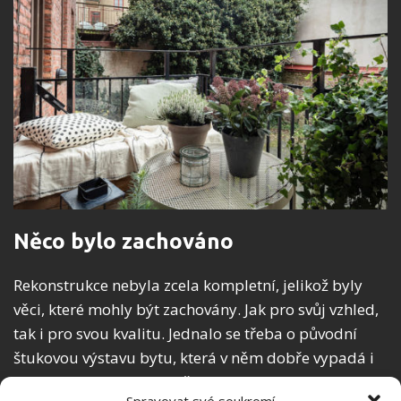
Něco bylo zachováno
Rekonstrukce nebyla zcela kompletní, jelikož byly
věci, které mohly být zachovány. Jak pro svůj vzhled,
tak i pro svou kvalitu. Jednalo se třeba o původní
štukovou výstavu bytu, která v něm dobře vypadá i
nyní, po úpravách. Stejně tak byly zachovány i
Spravovat své soukromí