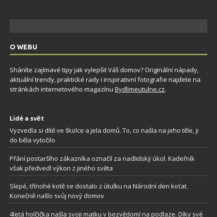
O WEBU
Sháníte zajímavé tipy jak vylepšit Váš domov? Originální nápady,
aktuální trendy, praktické rady i inspirativní fotografie najdete na
stránkách internetového magazínu
Bydlimeutulne.cz
.
Lidé a svět
Vyzvedla si dítě ve školce a jela domů. To, co našla na jeho těle, ji
do běla vytočilo
Přání postaršího zákazníka označil za nadlidský úkol. Kadeřník
však předvedl výkon z jiného světa
Slepé, třínohé kotě se dostalo z útulku na Národní den koťat.
Konečně našlo svůj nový domov
4letá holčička našla svoji matku v bezvědomí na podlaze. Díky své