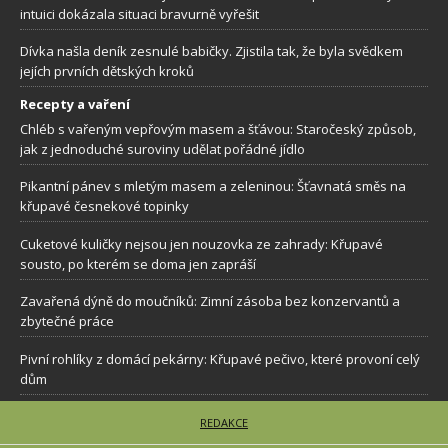
intuici dokázala situaci bravurně vyřešit
Dívka našla deník zesnulé babičky. Zjistila tak, že byla svědkem
jejích prvních dětských kroků
Recepty a vaření
Chléb s vařeným vepřovým masem a šťávou: Staročeský způsob,
jak z jednoduché suroviny udělat pořádné jídlo
Pikantní pánev s mletým masem a zeleninou: Šťavnatá směs na
křupavé česnekové topinky
Cuketové kuličky nejsou jen nouzovka ze zahrady: Křupavé
sousto, po kterém se doma jen zapráší
Zavařená dýně do moučníků: Zimní zásoba bez konzervantů a
zbytečné práce
Pivní rohlíky z domácí pekárny: Křupavé pečivo, které provoní celý
dům
REDAKCE