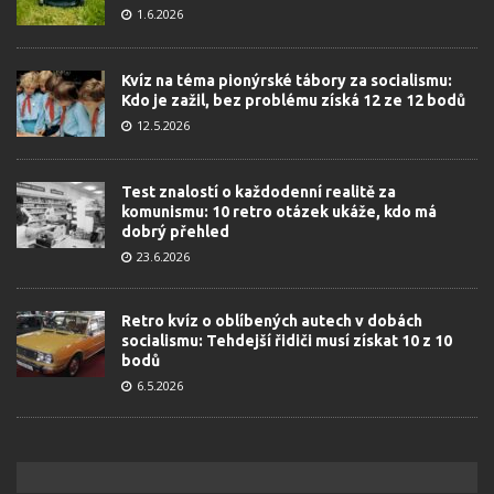
1.6.2026
Kvíz na téma pionýrské tábory za socialismu:
Kdo je zažil, bez problému získá 12 ze 12 bodů
12.5.2026
Test znalostí o každodenní realitě za
komunismu: 10 retro otázek ukáže, kdo má
dobrý přehled
23.6.2026
Retro kvíz o oblíbených autech v dobách
socialismu: Tehdejší řidiči musí získat 10 z 10
bodů
6.5.2026