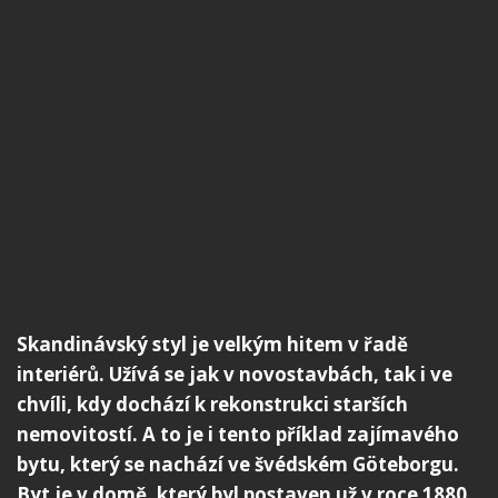
Skandinávský styl je velkým hitem v řadě
interiérů. Užívá se jak v novostavbách, tak i ve
chvíli, kdy dochází k rekonstrukci starších
nemovitostí. A to je i tento příklad zajímavého
bytu, který se nachází ve švédském Göteborgu.
Byt je v domě, který byl postaven už v roce 1880.