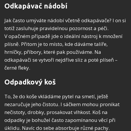
Odkapávač nádobí
Jak často umýváte nádobí včetně odkapávače? I on si
totiž zasluhuje pravidelnou pozornost a péči.
V opačném případě jde o ideální nástroj k množení
plísně. Přitom je to místo, kde dáváme talíře,
hrníčky, příbory, které pak používáme. Na
odkapávači se vytvoří nejdříve sliz a poté plíseň –
černé fleky.
Odpadkový koš
To, že do koše vkládáme pytel na smetí, ještě
nezaručuje jeho čistotu. I sáčkem mohou pronikat
nečistoty, drobky, prosakovat vlhkost. Koš na
odpadky je bohužel často zapomínanou věcí při
úklidu. Navíc do sebe absorbuje různé pachy.