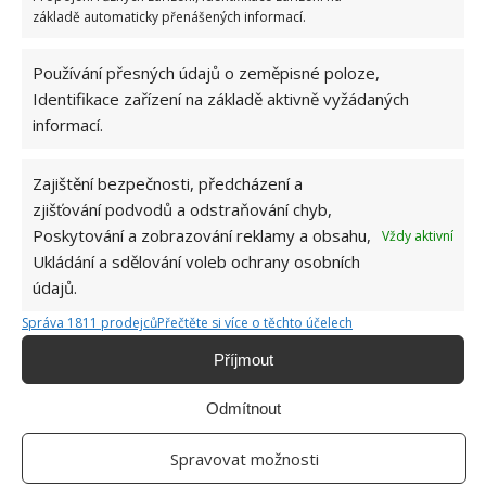
základě automaticky přenášených informací.
KLIKY
ODKAPÁVAČ
ODPADKOVÝ KOŠ
Používání přesných údajů o zeměpisné poloze,
POSTEL
ÚKLID
VYPÍNAČE
ZÁVĚSY
Identifikace zařízení na základě aktivně vyžádaných
informací.
Zajištění bezpečnosti, předcházení a
SOUVISEJÍCÍ ČLÁNKY
zjišťování podvodů a odstraňování chyb,
Poskytování a zobrazování reklamy a obsahu,
Vždy aktivní
Chyby při uklízení podkopávají vaše úsilí,
Ukládání a sdělování voleb ochrany osobních
vyvarujte se jim
údajů.
Správa 1811 prodejců
Přečtěte si více o těchto účelech
Efektivní a rychlý úklid, ani neplánovaná
Příjmout
návštěva vás nerozhodí
Odmítnout
Spravovat možnosti
Pračky nabízí efektivní funkci, díky které lze
prádlo i usušit. Je možné tak ušetřit spoustu