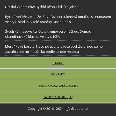
Dětská vzpomínka: Rychlá pěna z bílků a jahod
Rychlá večeře ze spíže: Zavařovaná cuketová omáčka s ananasem
ve stylu sladkokyselé omáčky Uncle Ben’s
Švédské masové kuličky s krémovou omáčkou: Domácí
skandinávská klasika ve stylu IKEA
Meruňkové kostky: Neschovávejte ovoce pod těsto, nechte ho
zazářit v letním moučníku podle tohoto receptu
REDAKCE
KONTAKT
ZÁSADY POUŽÍVÁNÍ COOKIES
ZÁSADY COOKIES (EU)
Copyright © 2016 - 2024 | JJV Group s.r.o.