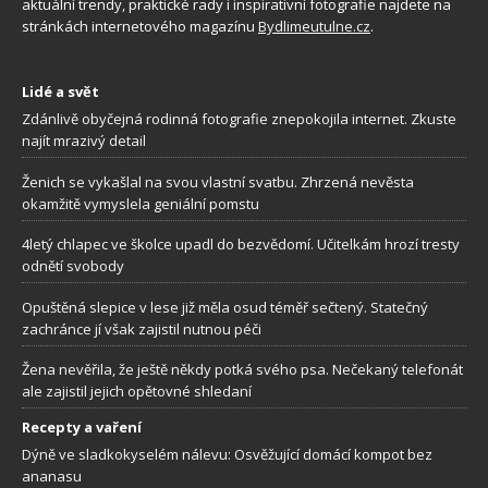
aktuální trendy, praktické rady i inspirativní fotografie najdete na
stránkách internetového magazínu
Bydlimeutulne.cz
.
Lidé a svět
Zdánlivě obyčejná rodinná fotografie znepokojila internet. Zkuste
najít mrazivý detail
Ženich se vykašlal na svou vlastní svatbu. Zhrzená nevěsta
okamžitě vymyslela geniální pomstu
4letý chlapec ve školce upadl do bezvědomí. Učitelkám hrozí tresty
odnětí svobody
Opuštěná slepice v lese již měla osud téměř sečtený. Statečný
zachránce jí však zajistil nutnou péči
Žena nevěřila, že ještě někdy potká svého psa. Nečekaný telefonát
ale zajistil jejich opětovné shledaní
Recepty a vaření
Dýně ve sladkokyselém nálevu: Osvěžující domácí kompot bez
ananasu