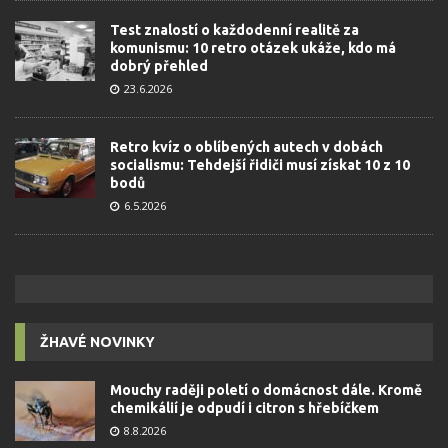
Test znalostí o každodenní realitě za
komunismu: 10 retro otázek ukáže, kdo má
dobrý přehled
23.6.2026
Retro kvíz o oblíbených autech v dobách
socialismu: Tehdejší řidiči musí získat 10 z 10
bodů
6.5.2026
ŽHAVÉ NOVINKY
Mouchy raději poletí o domácnost dále. Kromě
chemikálií je odpudí i citron s hřebíčkem
8.8.2026