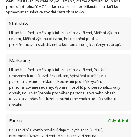
webu. Nastavení můžete kdykoli změnit, včetně odvolání souhlasu,
pomocí přepínačů v Zásadách cookies nebo kliknutím na tlačítko
Spravovat souhlas ve spodní části obrazovky.
Obrázek:
pixabay.com
Statistiky
Ukládání a/nebo přístup k informacím v zařízení, Měření výkonu
reklam, Měření výkonu obsahu, Porozumění publiku
prostřednictvím statistik nebo kombinací údajů z různých zdrojů.
Marketing
Ukládání a/nebo přístup k informacím v zařízení, Použití
omezených údajů k výběru reklam, Vytváření profilů pro
personalizovanou reklamu, Používání profilů k výběru
personalizované reklamy, Vytváření profilů pro personalizovaný
obsah, Používání profilů pro výběr personalizovaného obsahu,
Rozvoj a zlepšování služeb, Použití omezených údajů k výběru
obsahu.
Funkce
Vždy aktivní
Přiřazování a kombinování údajů z jiných zdrojů údajů,
Propojení různých zařízení, Identifikace zařízení na