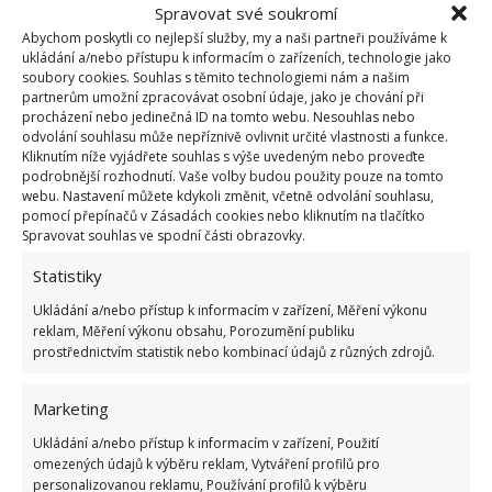
Spravovat své soukromí
neúnosně horké, a navíc se většina oken dá
Abychom poskytli co nejlepší služby, my a naši partneři používáme k
automaticky otevřít, a dovnitř tak může proudit
ukládání a/nebo přístupu k informacím o zařízeních, technologie jako
čerstvý vzduch.
soubory cookies. Souhlas s těmito technologiemi nám a našim
partnerům umožní zpracovávat osobní údaje, jako je chování při
procházení nebo jedinečná ID na tomto webu. Nesouhlas nebo
odvolání souhlasu může nepříznivě ovlivnit určité vlastnosti a funkce.
Kliknutím níže vyjádřete souhlas s výše uvedeným nebo proveďte
podrobnější rozhodnutí. Vaše volby budou použity pouze na tomto
webu. Nastavení můžete kdykoli změnit, včetně odvolání souhlasu,
pomocí přepínačů v Zásadách cookies nebo kliknutím na tlačítko
Spravovat souhlas ve spodní části obrazovky.
Statistiky
Ukládání a/nebo přístup k informacím v zařízení, Měření výkonu
reklam, Měření výkonu obsahu, Porozumění publiku
prostřednictvím statistik nebo kombinací údajů z různých zdrojů.
Marketing
Ukládání a/nebo přístup k informacím v zařízení, Použití
omezených údajů k výběru reklam, Vytváření profilů pro
personalizovanou reklamu, Používání profilů k výběru