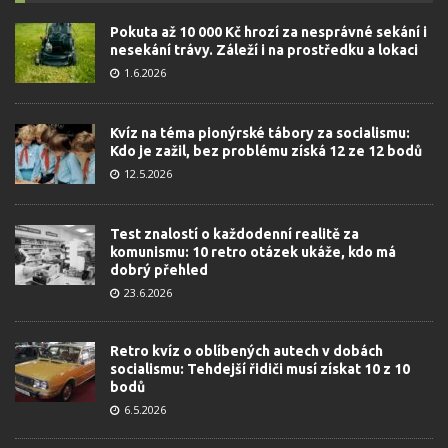
Pokuta až 10 000 Kč hrozí za nesprávné sekání i
nesekání trávy. Záleží i na prostředku a lokaci
1.6.2026
Kvíz na téma pionýrské tábory za socialismu:
Kdo je zažil, bez problému získá 12 ze 12 bodů
12.5.2026
Test znalostí o každodenní realitě za
komunismu: 10 retro otázek ukáže, kdo má
dobrý přehled
23.6.2026
Retro kvíz o oblíbených autech v dobách
socialismu: Tehdejší řidiči musí získat 10 z 10
bodů
6.5.2026