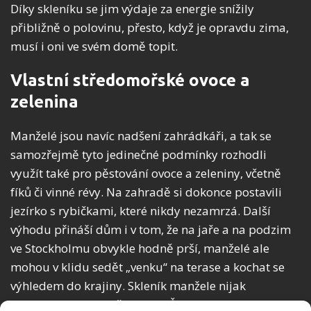
Díky skleníku se jim výdaje za energie snížily
přibližně o polovinu, přesto, když je opravdu zima,
musí i oni ve svém domě topit.
Vlastní středomořské ovoce a
zelenina
Manželé jsou navíc nadšení zahrádkáři, a tak se
samozřejmě tyto jedinečné podmínky rozhodli
využít také pro pěstování ovoce a zeleniny, včetně
fíků či vinné révy. Na zahradě si dokonce postavili
jezírko s rybičkami, které nikdy nezamrzá. Další
výhodu přináší dům i v tom, že na jaře a na podzim
ve Stockholmu obvykle hodně prší, manželé ale
mohou v klidu sedět „venku“ na terase a kochat se
výhledem do krajiny. Skleník manžele nijak
neomezuje ani v létě. Léto ve Švédsku není nijak