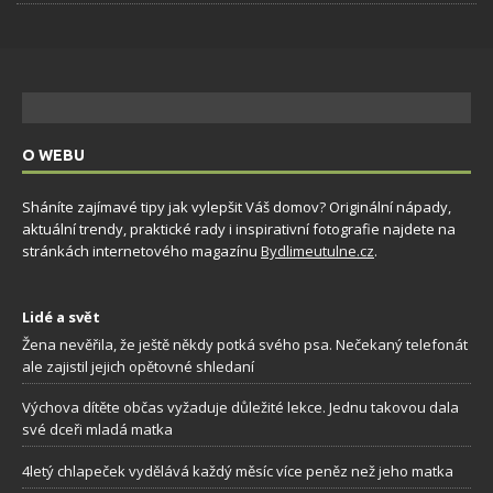
O WEBU
Sháníte zajímavé tipy jak vylepšit Váš domov? Originální nápady,
aktuální trendy, praktické rady i inspirativní fotografie najdete na
stránkách internetového magazínu
Bydlimeutulne.cz
.
Lidé a svět
Žena nevěřila, že ještě někdy potká svého psa. Nečekaný telefonát
ale zajistil jejich opětovné shledaní
Výchova dítěte občas vyžaduje důležité lekce. Jednu takovou dala
své dceři mladá matka
4letý chlapeček vydělává každý měsíc více peněz než jeho matka