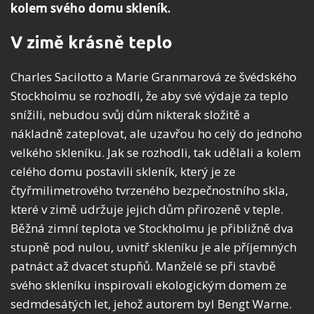
kolem svého domu skleník.
V zimě krásně teplo
Charles Sacilotto a Marie Granmarová ze švédského
Stockholmu se rozhodli, že aby své výdaje za teplo
snížili, nebudou svůj dům nikterak složitě a
nákladně zateplovat, ale uzavřou ho celý do jednoho
velkého skleníku. Jak se rozhodli, tak udělali a kolem
celého domu postavili skleník, který je ze
čtyřmilimetrového tvrzeného bezpečnostního skla,
které v zimě udržuje jejich dům přirozeně v teple.
Běžná zimní teplota ve Stockholmu je přibližně dva
stupně pod nulou, uvnitř skleníku je ale příjemných
patnáct až dvacet stupňů. Manželé se při stavbě
svého skleníku inspirovali ekologickým domem ze
sedmdesátých let, jehož autorem byl Bengt Warne.