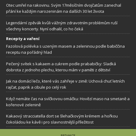
Otec umřel na rakovinu. Svým 17měsíčním dvojčatům zanechal
přání ke každým narozeninám na dalších 30 let života
Legendární zpěvák kvůli vážným zdravotním problémům ruší
všechny koncerty. Nyní odhalil, co ho čeká
Recepty a vaření
Fazolová polévka s uzeným masem a zeleninou podle babiččina
receptu na pořádný hlad
Pečený svítek s kakaem a cukrem podle prababičky: Sladká
dobrota z jednoho plechu, kterou mám v paměti z dětství
Jak na domácí lečo, které vás zahřeje v zimě: Uchová chuť letních
rajčat, paprik a cibule po celý rok
Když nemáte čas na svíčkovou omáčku: Hovězí maso na smetaně a
kořenové zelenině
Kakaový stracciatella dort se šlehačkovým krémem a hořkou
čokoládou ke kávě i pro slavnostnější příležitost
REDAKCE