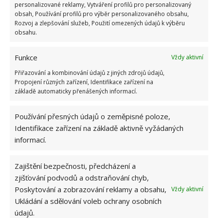
personalizované reklamy, Vytváření profilů pro personalizovaný
Tip pro vás
obsah, Používání profilů pro výběr personalizovaného obsahu,
Rozvoj a zlepšování služeb, Použití omezených údajů k výběru
obsahu.
Starých ručníků
se rozhodně nezbavujte, mohou
vám třeba ještě posloužit k rychlejšímu sušení
Funkce
Vždy aktivní
prádla, jak jsme se už dříve zmínili na webu
BydlímeÚtulně.
Přiřazování a kombinování údajů z jiných zdrojů údajů,
Propojení různých zařízení, Identifikace zařízení na
základě automaticky přenášených informací.
Používání přesných údajů o zeměpisné poloze,
Identifikace zařízení na základě aktivně vyžádaných
informací.
Zajištění bezpečnosti, předcházení a
zjišťování podvodů a odstraňování chyb,
Poskytování a zobrazování reklamy a obsahu,
Vždy aktivní
Ukládání a sdělování voleb ochrany osobních
údajů.