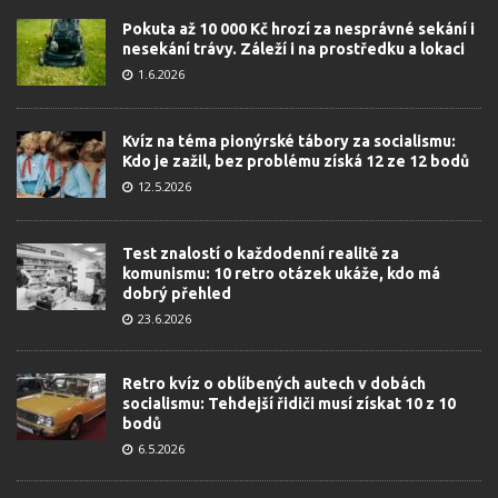
Pokuta až 10 000 Kč hrozí za nesprávné sekání i
nesekání trávy. Záleží i na prostředku a lokaci
1.6.2026
Kvíz na téma pionýrské tábory za socialismu:
Kdo je zažil, bez problému získá 12 ze 12 bodů
12.5.2026
Test znalostí o každodenní realitě za
komunismu: 10 retro otázek ukáže, kdo má
dobrý přehled
23.6.2026
Retro kvíz o oblíbených autech v dobách
socialismu: Tehdejší řidiči musí získat 10 z 10
bodů
6.5.2026