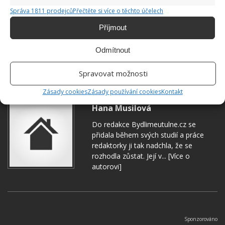
Správa 1811 prodejců
Přečtěte si více o těchto účelech
Příjmout
Odmítnout
ZLEPŠENÍ VZHLEDU RUČNÍKŮ
ZMĚKČENÍ RUČNÍKŮ
Spravovat možnosti
Zásady cookies
Zásady používání cookies
Kontakt
Hana Musilová
Do redakce Bydlimeutulne.cz se
přidala během svých studií a práce
redaktorky ji tak nadchla, že se
rozhodla zůstat. Její v...
[Více o
autorovi]