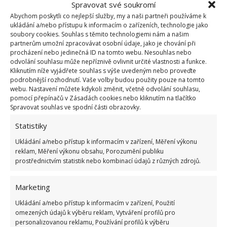
Spravovat své soukromí
Abychom poskytli co nejlepší služby, my a naši partneři používáme k
Účinek uvedeného postupu na změkčení a zlepšení
ukládání a/nebo přístupu k informacím o zařízeních, technologie jako
soubory cookies. Souhlas s těmito technologiemi nám a našim
vzhledu ručníků lze ještě zvýšit. Před praním
partnerům umožní zpracovávat osobní údaje, jako je chování při
namočte ručníky do roztoku vody, citronové šťávy
procházení nebo jedinečná ID na tomto webu. Nesouhlas nebo
odvolání souhlasu může nepříznivě ovlivnit určité vlastnosti a funkce.
(kyseliny citronové) a čtyř polévkových lžic octa. Ocet
Kliknutím níže vyjádřete souhlas s výše uvedeným nebo proveďte
ručníky změkčí a zachová i jejich barvu.
Současně
podrobnější rozhodnutí. Vaše volby budou použity pouze na tomto
webu. Nastavení můžete kdykoli změnit, včetně odvolání souhlasu,
kyselá lázeň zahubí bakterie, takže ručníky
pomocí přepínačů v Zásadách cookies nebo kliknutím na tlačítko
budou
zároveň i vydezinfikovány. Poté vložte do
Spravovat souhlas ve spodní části obrazovky.
pračky a vyperte obvyklým způsobem. A neobávejte
Statistiky
se kyselého zápachu, po vyprání a trojím máchání
Ukládání a/nebo přístup k informacím v zařízení, Měření výkonu
tento odér zmizí.
reklam, Měření výkonu obsahu, Porozumění publiku
prostřednictvím statistik nebo kombinací údajů z různých zdrojů.
Každá přihrádka v pračce má
svůj přesný význam. Jde o místa
Marketing
i pro aviváž, prací prášek a
Ukládání a/nebo přístup k informacím v zařízení, Použití
kondicionér
omezených údajů k výběru reklam, Vytváření profilů pro
personalizovanou reklamu, Používání profilů k výběru