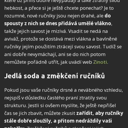
které už příliš dobře nevypadají a také ztratily svou
hebkost, a přece si je ještě chcete ponechat? Je to
rozumné, nové ručníky jsou nejen drahé, ale
do
spousty z nich se dnes přidává umělé vlákno
,
takže jejich savost je mizivá. Vsadit se nedá na
aviváž, protože se dostává mezi vlákna a bavlněné
ručníky jejím použitím ztrácejí svou savost. Tudíž se
ani dobře nevymáchají, ani se do nich potom
nemůžete pořádně utřít, jak uvádí web
Zinoti
.
Jedlá soda a změkčení ručníků
Pokud jsou vaše ručníky drsné a nevábného vzhledu,
nejspíš v důsledku častého praní ztratily svou
strukturu. Jestli si ovšem myslíte, že ještě nepřišel
čas se jich zbavit, můžete zkusit
zařídit, aby ručníky
stále dobře sloužily, a přitom nedráždily vaši