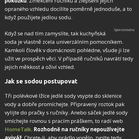
pokožku
. Změkčení ručníků a zlepšení jejich
opraného vzhledu docílíte poměrně jednoduše, a to
když použijete jedlou sodu.
Když se nad tím zamyslíte, tak kuchyňská
soda je vlastně zcela univerzálním pomocníkem.
Kamkoli člověk v domácnosti pohlédne, všude ji lze
užít ve prospěch věci. V případě ručníků navrátí tedy
jejich měkkost a oživí vzhled.
Jak se sodou postupovat
Tři polévkové lžíce jedlé sody vsypte do sklenice
vody a dobře promíchejte. Připravený roztok pak
vylijte do pračky s ručníky. Anebo sáček jedlé sody
smíchejte rovnou s pracím práškem, to radí web
HomeTalk
.
Rozhodně na ručníky nepoužívejte
aviváž
. Chcete-li, aby prádlo vonělo, zvolte tedy