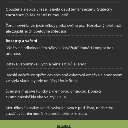
Opuštěná slepice v lese již měla osud téměř sečtený. Statečný
zachránce jí však zajistil nutnou péči
Žena nevěřila, že ještě někdy potká svého psa. Nečekaný telefonát
ale zajistil jejich opětovné shledaní
Recepty a vaření
Dýně ve sladkokyselém nálevu: Osvěžující domácí kompot bez
ananasu
Dětská vzpomínka: Rychlá pěna z bílků a jahod
Rychlá večeře ze spíže: Zavařovaná cuketová omáčka s ananasem
ve stylu sladkokyselé omáčky Uncle Ben’s
Švédské masové kuličky s krémovou omáčkou: Domácí
skandinávská klasika ve stylu IKEA
Meruňkové kostky: Neschovávejte ovoce pod těsto, nechte ho
zazářit v letním moučníku podle tohoto receptu
REDAKCE