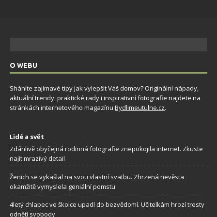
O WEBU
Sháníte zajímavé tipy jak vylepšit Váš domov? Originální nápady,
aktuální trendy, praktické rady i inspirativní fotografie najdete na
stránkách internetového magazínu
Bydlimeutulne.cz
.
Lidé a svět
Zdánlivě obyčejná rodinná fotografie znepokojila internet. Zkuste
najít mrazivý detail
Ženich se vykašlal na svou vlastní svatbu. Zhrzená nevěsta
okamžitě vymyslela geniální pomstu
4letý chlapec ve školce upadl do bezvědomí. Učitelkám hrozí tresty
odnětí svobody