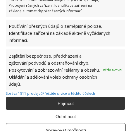
Propojení různých zařízení, Identifikace zařízení na
základě automaticky přenášených informací.
Používání přesných údajů o zeměpisné poloze,
OBLÍBENÉ ČLÁNKY
Identifikace zařízení na základě aktivně vyžádaných
informací.
Pokuta až 10 000 Kč hrozí za nesprávné sekání i
nesekání trávy. Záleží i na prostředku a lokaci
1.6.2026
Zajištění bezpečnosti, předcházení a
zjišťování podvodů a odstraňování chyb,
Poskytování a zobrazování reklamy a obsahu,
Vždy aktivní
Kvíz na téma pionýrské tábory za socialismu:
Kdo je zažil, bez problému získá 12 ze 12 bodů
Ukládání a sdělování voleb ochrany osobních
12.5.2026
údajů.
Správa 1811 prodejců
Přečtěte si více o těchto účelech
Test znalostí o každodenní realitě za
Příjmout
komunismu: 10 retro otázek ukáže, kdo má
dobrý přehled
Odmítnout
23.6.2026
Spravovat možnosti