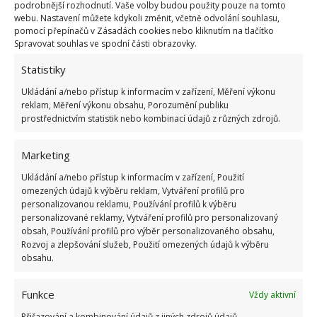
klimatizaci, osvětlení či položení podlahové krytiny.
podrobnější rozhodnutí. Vaše volby budou použity pouze na tomto
webu. Nastavení můžete kdykoli změnit, včetně odvolání souhlasu,
pomocí přepínačů v Zásadách cookies nebo kliknutím na tlačítko
Spravovat souhlas ve spodní části obrazovky.
Statistiky
Ukládání a/nebo přístup k informacím v zařízení, Měření výkonu
Jiří Kolář
reklam, Měření výkonu obsahu, Porozumění publiku
prostřednictvím statistik nebo kombinací údajů z různých zdrojů.
Absolvent České zemědělské
univerzity, který je již od malička
Marketing
velkým kutilem. V podstatě vše, co je
možné najít v j...
[Více o autorovi]
Ukládání a/nebo přístup k informacím v zařízení, Použití
omezených údajů k výběru reklam, Vytváření profilů pro
personalizovanou reklamu, Používání profilů k výběru
personalizované reklamy, Vytváření profilů pro personalizovaný
obsah, Používání profilů pro výběr personalizovaného obsahu,
Rozvoj a zlepšování služeb, Použití omezených údajů k výběru
obsahu.
Funkce
Vždy aktivní
Přiřazování a kombinování údajů z jiných zdrojů údajů,