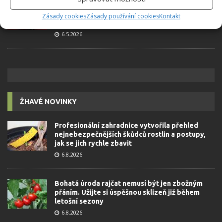
Retro kvíz o oblíbených autech v dobách
socialismu: Tehdejší řidiči musí získat 10 z 10
Zásady cookies
Zásady používání cookies
Kontakt
bodů
6.5.2026
ŽHAVÉ NOVINKY
Profesionální zahradnice vytvořila přehled
nejnebezpečnějších škůdců rostlin a postupy,
jak se jich rychle zbavit
6.8.2026
Bohatá úroda rajčat nemusí být jen zbožným
přáním. Užijte si úspěšnou sklizeň již během
letošní sezony
6.8.2026