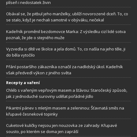
plíseň i nedostatek živin
Obával se, že pitbul jeho manželky, ublíží novorozené dceři. To, co
se stalo, když je nechali samotné v obýváku, nečekal
Kadeřník proměnil bezdomovce Marka: Z výsledku cizí lidé sotva
poznali, že jde o stejného muže
Vyzvedla si dítě ve školce a jela domů. To, co našla na jeho těle, ji
do běla vytočilo
Přání postaršího zákazníka označil za nadlidský úkol. Kadeřník
však předvedl výkon z jiného světa
Recepty a vaření
Chléb s vařeným vepřovým masem a šťávou: Staročeský způsob,
jak z jednoduché suroviny udělat pořádné jídlo
Pikantní pánev s mletým masem a zeleninou: Šťavnatá směs na
křupavé česnekové topinky
Cuketové kuličky nejsou jen nouzovka ze zahrady: Křupavé
sousto, po kterém se doma jen zapráší