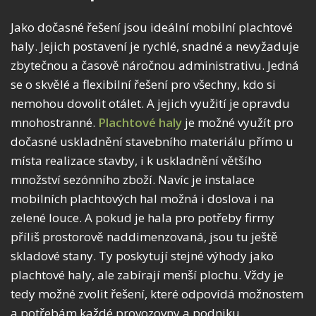
Jako dočasné řešení jsou ideální mobilní plachtové
haly. Jejich postavení je rychlé, snadné a nevyžaduje
zbytečnou a časově náročnou administrativu. Jedná
se o skvělé a flexibilní řešení pro všechny, kdo si
nemohou dovolit otálet. A jejich využití je opravdu
mnohostranné.
Plachtové haly
je možné využít pro
dočasné uskladnění stavebního materiálu přímo u
místa realizace stavby, i k uskladnění většího
množství sezónního zboží. Navíc je instalace
mobilních plachtových hal možná i doslova i na
zelené louce. A pokud je hala pro potřeby firmy
příliš prostorově naddimenzovaná, jsou tu ještě
skladové stany. Ty poskytují stejné výhody jako
plachtové haly, ale zabírají menší plochu. Vždy je
tedy možné zvolit řešení, které odpovídá možnostem
a potřebám každé provozovny a podniku.