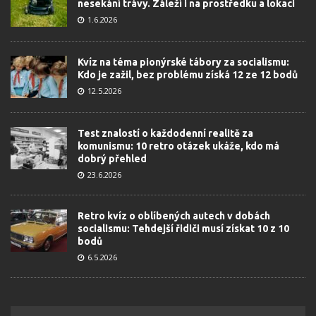
nesekání trávy. Záleží i na prostředku a lokaci
1.6.2026
Kvíz na téma pionýrské tábory za socialismu:
Kdo je zažil, bez problému získá 12 ze 12 bodů
12.5.2026
Test znalostí o každodenní realitě za
komunismu: 10 retro otázek ukáže, kdo má
dobrý přehled
23.6.2026
Retro kvíz o oblíbených autech v dobách
socialismu: Tehdejší řidiči musí získat 10 z 10
bodů
6.5.2026