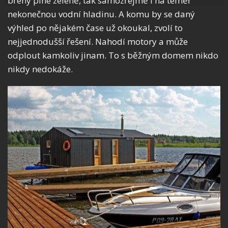
břehy plné zeleně, tak samozřejmě i na téměř
nekonečnou vodní hladinu. A komu by se daný
výhled po nějakém čase už okoukal, zvolí to
nejjednodušší řešení. Nahodí motory a může
odplout kamkoliv jinam. To s běžným domem nikdo
nikdy nedokáže.