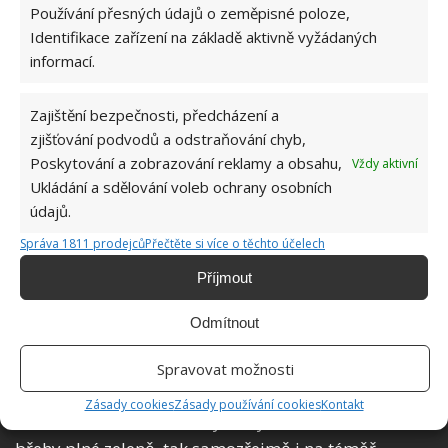
Používání přesných údajů o zeměpisné poloze,
Identifikace zařízení na základě aktivně vyžádaných
informací.
Zajištění bezpečnosti, předcházení a
zjišťování podvodů a odstraňování chyb,
Poskytování a zobrazování reklamy a obsahu,
Vždy aktivní
Ukládání a sdělování voleb ochrany osobních
údajů.
Správa 1811 prodejců
Přečtěte si více o těchto účelech
Příjmout
Odmítnout
Nádherný výhled do okolí
Spravovat možnosti
Kladem tohoto řešení je i fakt, že každý výhled z okna
Zásady cookies
Zásady používání cookies
Kontakt
umí nabídnout i krásné výhledy do okolí. A to buď na