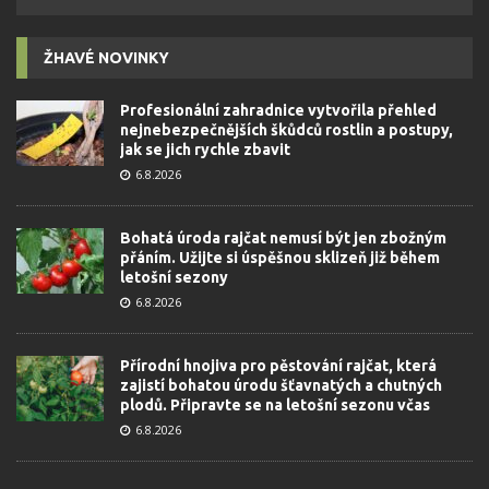
ŽHAVÉ NOVINKY
Profesionální zahradnice vytvořila přehled
nejnebezpečnějších škůdců rostlin a postupy,
jak se jich rychle zbavit
6.8.2026
Bohatá úroda rajčat nemusí být jen zbožným
přáním. Užijte si úspěšnou sklizeň již během
letošní sezony
6.8.2026
Přírodní hnojiva pro pěstování rajčat, která
zajistí bohatou úrodu šťavnatých a chutných
plodů. Připravte se na letošní sezonu včas
6.8.2026