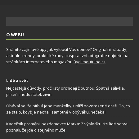
O WEBU
Sháníte zajímavé tipy jak vylepšit Váš domov? Originální nápady,
aktuální trendy, praktické rady i inspirativní fotografie najdete na
stránkách internetového magazínu
Bydlimeutulne.cz
.
Lidé a svět
Nejčastější důvody, proč listy orchidejí žloutnou: Špatná zálivka,
plíseň i nedostatek živin
Obával se, že pitbul jeho manželky, ublíží novorozené dceři. To, co
se stalo, když je nechali samotné v obýváku, nečekal
Kadeřník proměnil bezdomovce Marka: Z výsledku cizí lidé sotva
poznali, že jde o stejného muže