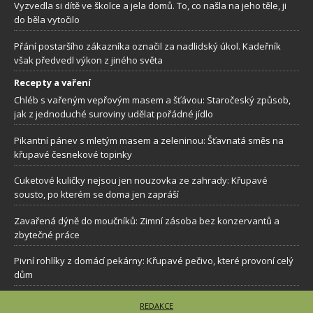
Vyzvedla si dítě ve školce a jela domů. To, co našla na jeho těle, ji
do běla vytočilo
Přání postaršího zákazníka označil za nadlidský úkol. Kadeřník
však předvedl výkon z jiného světa
Recepty a vaření
Chléb s vařeným vepřovým masem a šťávou: Staročeský způsob,
jak z jednoduché suroviny udělat pořádné jídlo
Pikantní pánev s mletým masem a zeleninou: Šťavnatá směs na
křupavé česnekové topinky
Cuketové kuličky nejsou jen nouzovka ze zahrady: Křupavé
sousto, po kterém se doma jen zapráší
Zavařená dýně do moučníků: Zimní zásoba bez konzervantů a
zbytečné práce
Pivní rohlíky z domácí pekárny: Křupavé pečivo, které provoní celý
dům
REDAKCE