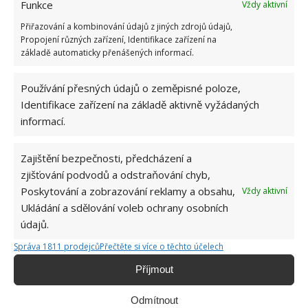
Funkce
Vždy aktivní
stavby nový rozměr – jsou energeticky úspornější,
Přiřazování a kombinování údajů z jiných zdrojů údajů,
funkčnější a vizuálně atraktivnější.
Propojení různých zařízení, Identifikace zařízení na
základě automaticky přenášených informací.
Používání přesných údajů o zeměpisné poloze,
Identifikace zařízení na základě aktivně vyžádaných
informací.
Zajištění bezpečnosti, předcházení a
zjišťování podvodů a odstraňování chyb,
Poskytování a zobrazování reklamy a obsahu,
Vždy aktivní
Ukládání a sdělování voleb ochrany osobních
údajů.
Správa 1811 prodejců
Přečtěte si více o těchto účelech
Příjmout
Rezidence Jičínská, Mladá Boleslav, Česká republika. Použité
systémy: MB-70HI i MB-86
Odmítnout