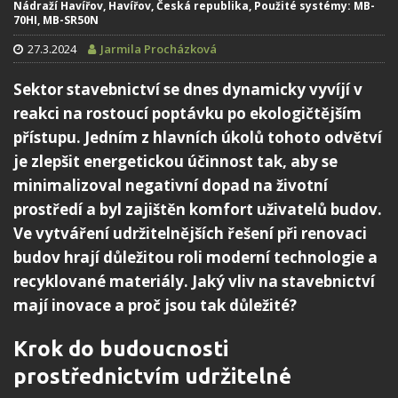
Nádraží Havířov, Havířov, Česká republika, Použité systémy: MB-
70HI, MB-SR50N
27.3.2024
Jarmila Procházková
Sektor stavebnictví se dnes dynamicky vyvíjí v
reakci na rostoucí poptávku po ekologičtějším
přístupu. Jedním z hlavních úkolů tohoto odvětví
je zlepšit energetickou účinnost tak, aby se
minimalizoval negativní dopad na životní
prostředí a byl zajištěn komfort uživatelů budov.
Ve vytváření udržitelnějších řešení při renovaci
budov hrají důležitou roli moderní technologie a
recyklované materiály. Jaký vliv na stavebnictví
mají inovace a proč jsou tak důležité?
Krok do budoucnosti
prostřednictvím udržitelné