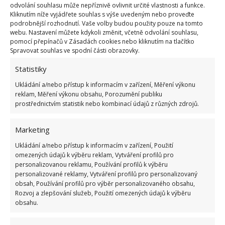
odvolání souhlasu může nepříznivě ovlivnit určité vlastnosti a funkce.
Kliknutím níže vyjádřete souhlas s výše uvedeným nebo proveďte
Neméně důležité je používání komponent z
podrobnější rozhodnutí. Vaše volby budou použity pouze na tomto
webu. Nastavení můžete kdykoli změnit, včetně odvolání souhlasu,
ekologických materiálů. Dobrou volbou jsou
pomocí přepínačů v Zásadách cookies nebo kliknutím na tlačítko
hliníková okna a dveře ze systému
MB-79N
, které
Spravovat souhlas ve spodní části obrazovky.
splňují zvýšené požadavky na tepelnou izolaci. Za
Statistiky
úvahu stojí také okna systému
MB-104 PASSIVE
,
Ukládání a/nebo přístup k informacím v zařízení, Měření výkonu
tedy technologicky vyspělá řešení určená pro pasivní
reklam, Měření výkonu obsahu, Porozumění publiku
a energeticky úspornou výstavbu.
prostřednictvím statistik nebo kombinací údajů z různých zdrojů.
Praktická řešení v praxi
Marketing
Ukládání a/nebo přístup k informacím v zařízení, Použití
Použití systémů Aluprof při renovaci budov je
omezených údajů k výběru reklam, Vytváření profilů pro
krokem k budoucnosti energetické účinnosti a
personalizovanou reklamu, Používání profilů k výběru
personalizované reklamy, Vytváření profilů pro personalizovaný
zároveň příležitostí k estetické obnově městské
obsah, Používání profilů pro výběr personalizovaného obsahu,
architektury. Díky velmi dobré vzduchotěsnosti a
Rozvoj a zlepšování služeb, Použití omezených údajů k výběru
obsahu.
tepelným parametrům, kterými se vyznačují
hliníková okna a dveře systému
MB-86N
, získávají