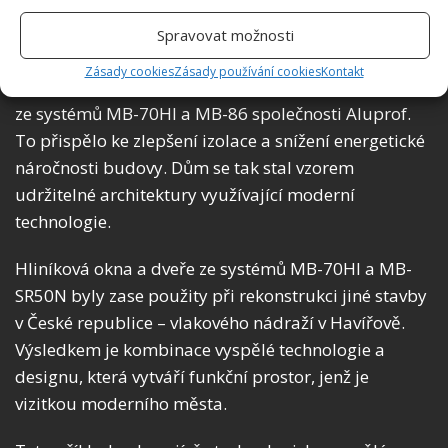
Příklady projektů udržitelné renovace
Spravovat možnosti
Podívejme se na Rezidenci Jičínská – obytný dům v
Zásady cookies
Zásady používání cookies
Kontakt
České republice, který využívá hliníková okna a dveře
ze systémů MB-70HI a MB-86 společnosti Aluprof.
To přispělo ke zlepšení izolace a snížení energetické
náročnosti budovy. Dům se tak stal vzorem
udržitelné architektury využívající moderní
technologie.
Hliníková okna a dveře ze systémů MB-70HI a MB-
SR50N byly zase použity při rekonstrukci jiné stavby
v České republice – vlakového nádraží v Havířově.
Výsledkem je kombinace vyspělé technologie a
designu, která vytváří funkční prostor, jenž je
vizitkou moderního města.