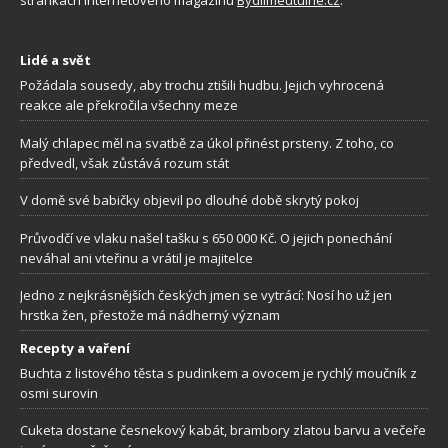
stránkách internetového magazínu
Bydlimeutulne.cz
.
Lidé a svět
Požádala sousedy, aby trochu ztišili hudbu. Jejich vyhrocená
reakce ale překročila všechny meze
Malý chlapec měl na svatbě za úkol přinést prsteny. Z toho, co
předvedl, však zůstává rozum stát
V domě své babičky objevil po dlouhé době skrytý pokoj
Průvodčí ve vlaku našel tašku s 650 000 Kč. O jejich ponechání
neváhal ani vteřinu a vrátil je majitelce
Jedno z nejkrásnějších českých jmen se vytrácí: Nosí ho už jen
hrstka žen, přestože má nádherný význam
Recepty a vaření
Buchta z listového těsta s pudinkem a ovocem je rychlý moučník z
osmi surovin
Cuketa dostane česnekový kabát, brambory zlatou barvu a večeře