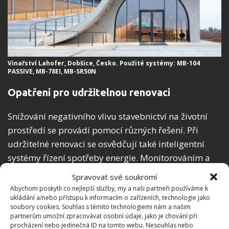
Vinařství Lahofer, Dobšice, Česko. Použité systémy: MB-104
PASSIVE, MB-78EI, MB-SR50N
Opatření pro udržitelnou renovaci
Snižování negativního vlivu stavebnictví na životní
prostředí se provádí pomocí různých řešení. Při
udržitelné renovaci se osvědčují také inteligentní
systémy řízení spotřeby energie. Monitorováním a
řízením spotřeby elektrické energie mohou tyto
Spravovat své soukromí
systémy pomoci snížit emise CO2 a provozní náklady
Abychom poskytli co nejlepší služby, my a naši partneři používáme k
ukládání a/nebo přístupu k informacím o zařízeních, technologie jako
a zvýšit energetickou účinnost. Díky automatizaci a
soubory cookies. Souhlas s těmito technologiemi nám a našim
inteligentní analýze dat se budovy stávají
partnerům umožní zpracovávat osobní údaje, jako je chování při
procházení nebo jedinečná ID na tomto webu. Nesouhlas nebo
soběstačnějšími a šetrnějšími k životnímu prostředí.