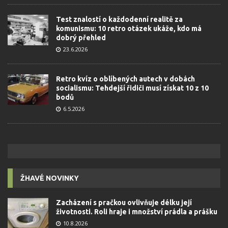
Test znalostí o každodenní realitě za
komunismu: 10 retro otázek ukáže, kdo má
dobrý přehled
23.6.2026
Retro kvíz o oblíbených autech v dobách
socialismu: Tehdejší řidiči musí získat 10 z 10
bodů
6.5.2026
ŽHAVÉ NOVINKY
Zacházení s pračkou ovlivňuje délku její
životnosti. Roli hraje i množství prádla a prášku
10.8.2026