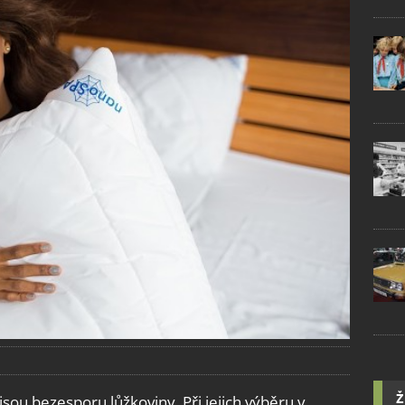
Ž
sou bezesporu lůžkoviny. Při jejich výběru v