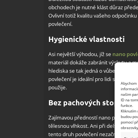
obchodech je nutné klást důraz předev
Ovlivní totiž kvalitu vašeho odpočink
povlečení.
Hygienické vlastnosti
Asi největší výhodou, jíž se
nano povl
materiál dokáže zabránit výskytu a mn
hlediska se tak jedná o vůbec nejlepší
povlečení je ideální pro lidi s různými
Abychom p
použije.
informací
našim par
ID na tom
Bez pachových stop
funkce.
Kliknutím
budou pou
Zajímavou předností nano povlečení 
pomocí př
tělesnou vlhkost. Ani při delším uží
obrazovky
tento druh povlečení nezačne nepříj