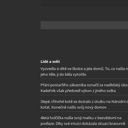
Lidé a svět
Vyzvedla si dítě ve školce a jela domů. To, co našla 
jeho těle, ji do běla vytočilo
Přání postaršího zákazníka označil za nadlidský úkol
Kadeřník však předvedl výkon z jiného světa
Slepé, třínohé kotě se dostalo z útulku na Národní 
koťat. Konečně našlo svůj nový domov
4letá holčička našla svoji matku v bezvědomí na
podlaze. Díky své intuici dokázala situaci bravurně