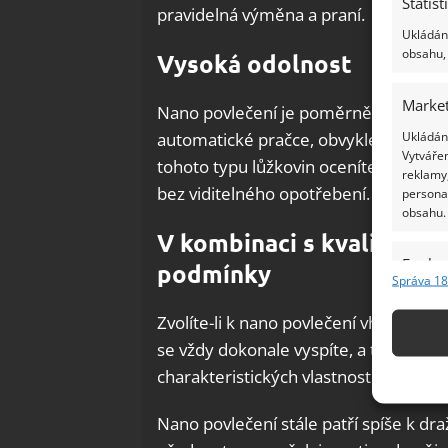
Statist
pravidelná výměna a praní.
Ukládání
obsahu, 
Vysoká odolnost
Market
Nano povlečení je poměrně nenáročné
Ukládání
automatické pračce, obvykle při nižšíc
Vytvářen
tohoto typu lůžkovin oceníte vysokou
reklamy,
bez viditelného opotřebení.
persona
obsahu.
V kombinaci s kvalitní de
Funkc
podmínky
Správa 18
Přiřazov
Identifi
Zvolíte-li k nano povlečení vhodné
péř
se vždy dokonale vyspíte, a to i v chl
Použív
charakteristických vlastností nano povl
základ
Nano povlečení stále patří spíše k 
Zajišt