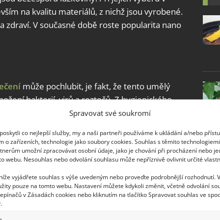
ším na kvalitu materiálů, z nichž jsou vyrobené.
u a zdraví. V současné době roste popularita nano
ečení
může pochlubit, je fakt, že tento umělý
ožení bakterií, virů a roztočů. Z hygienického
 řešení, které si do ložnice můžete pořídit. Nano
Spravovat své soukromí
 alergiemi, ocení jej však prakticky každý, kdo ho
oskytli co nejlepší služby, my a naši partneři používáme k ukládání a/nebo příst
m o zařízeních, technologie jako soubory cookies. Souhlas s těmito technologiem
tnerům umožní zpracovávat osobní údaje, jako je chování při procházení nebo j
to webu. Nesouhlas nebo odvolání souhlasu může nepříznivě ovlivnit určité vlastn
 níže vyjádřete souhlas s výše uvedeným nebo proveďte podrobnější rozhodnutí. 
žity pouze na tomto webu. Nastavení můžete kdykoli změnit, včetně odvolání so
je rovněž jeho schopnost dokonale odvádět
epínačů v Zásadách cookies nebo kliknutím na tlačítko Spravovat souhlas ve spod
vání pak oproti třeba klasickým bavlněným modelům
.
emně zapáchat. Stále je samozřejmě nutná jeho