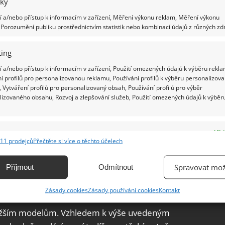
iky
 a/nebo přístup k informacím v zařízení, Měření výkonu reklam, Měření výkonu
Porozumění publiku prostřednictvím statistik nebo kombinací údajů z různých zdr
ing
 z hlediska údržby, dá se bez problémů prát v
 a/nebo přístup k informacím v zařízení, Použití omezených údajů k výběru rekla
h teplotách do 40 stupňů Celsia. Jako uživatelé u
í profilů pro personalizovanou reklamu, Používání profilů k výběru personalizov
 odolnost, nano povlečení vám vydrží dlouhá léta
 Vytváření profilů pro personalizovaný obsah, Používání profilů pro výběr
lizovaného obsahu, Rozvoj a zlepšování služeb, Použití omezených údajů k výběr
kou a polštářem nabízí perfektní
e
Vžd
11 prodejců
Přečtěte si více o těchto účelech
ání a kombinování údajů z jiných zdrojů údajů, Propojení různých zařízení,
kace zařízení na základě automaticky přenášených informací.
ové polštáře
a deky, můžete se spolehnout, že
Spravovat mož
Příjmout
Odmítnout
adných zimních měsících. Jednou z
ání přesných údajů o zeměpisné poloze, Identifikace zařízení na
ečení je totiž vysoká hřejivost.
Zásady cookies
Zásady používání cookies
Kontakt
ě aktivně vyžádaných informací.
dražším modelům. Vzhledem k výše uvedeným
ění bezpečnosti, předcházení a zjišťování podvodů a