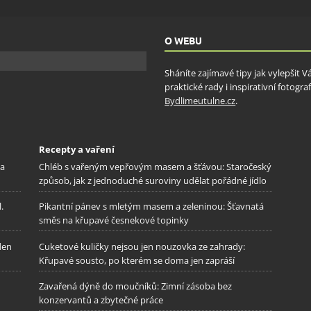
O WEBU
Sháníte zajímavé tipy jak vylepšit 
praktické rady i inspirativní fotog
Bydlimeutulne.cz
.
Recepty a vaření
na
Chléb s vařeným vepřovým masem a šťávou: Staročeský
způsob, jak z jednoduché suroviny udělat pořádné jídlo
.
Pikantní pánev s mletým masem a zeleninou: Šťavnatá
směs na křupavé česnekové topinky
den
Cuketové kuličky nejsou jen nouzovka ze zahrady:
Křupavé sousto, po kterém se doma jen zapráší
Zavařená dýně do moučníků: Zimní zásoba bez
konzervantů a zbytečné práce