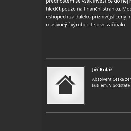
přednostem se však investice do něj r
odstra
hledět pouze na finanční stránku. Mod
Ukládá
eshopech za daleko příznivější ceny, n
masivnější výrobou teprve začínalo.
Jiří Kolář
Absolvent České zem
kutilem. V podstatě v