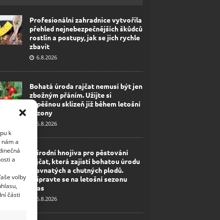
Profesionální zahradnice vytvořila
přehled nejnebezpečnějších škůdců
rostlin a postupy, jak se jich rychle
zbavit
6.8.2026
Bohatá úroda rajčat nemusí být jen
zbožným přáním. Užijte si
úspěšnou sklizeň již během letošní
sezony
6.8.2026
upu k
i nám a
edinečná
Přírodní hnojiva pro pěstování
osti a
rajčat, která zajistí bohatou úrodu
šťavnatých a chutných plodů.
Vaše volby
Připravte se na letošní sezonu
uhlasu,
včas
ní části
6.8.2026