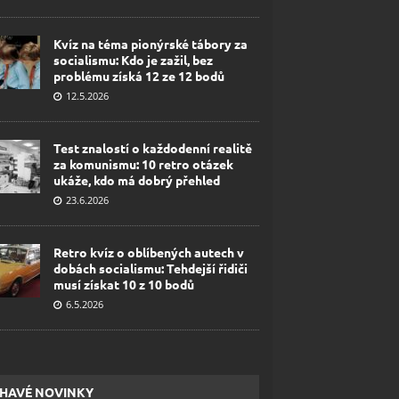
Kvíz na téma pionýrské tábory za
socialismu: Kdo je zažil, bez
problému získá 12 ze 12 bodů
12.5.2026
Test znalostí o každodenní realitě
za komunismu: 10 retro otázek
ukáže, kdo má dobrý přehled
23.6.2026
Retro kvíz o oblíbených autech v
dobách socialismu: Tehdejší řidiči
musí získat 10 z 10 bodů
6.5.2026
HAVÉ NOVINKY