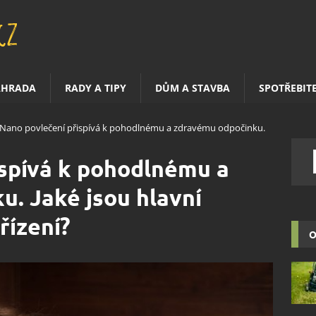
AHRADA
RADY A TIPY
DŮM A STAVBA
SPOTŘEBIT
Nano povlečení přispívá k pohodlnému a zdravému odpočinku.
ispívá k pohodlnému a
. Jaké jsou hlavní
řízení?
O