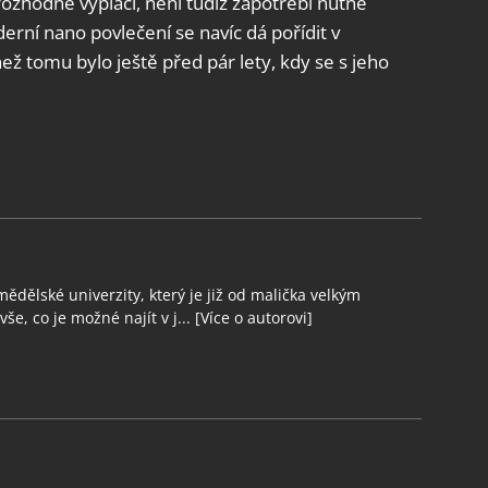
ozhodně vyplácí, není tudíž zapotřebí nutně
ňování chyb, Poskytování a zobrazování reklamy a obsahu,
Vžd
erní nano povlečení se navíc dá pořídit v
ní a sdělování voleb ochrany osobních údajů.
ež tomu bylo ještě před pár lety, kdy se s jeho
ědělské univerzity, který je již od malička velkým
še, co je možné najít v j...
[Více o autorovi]