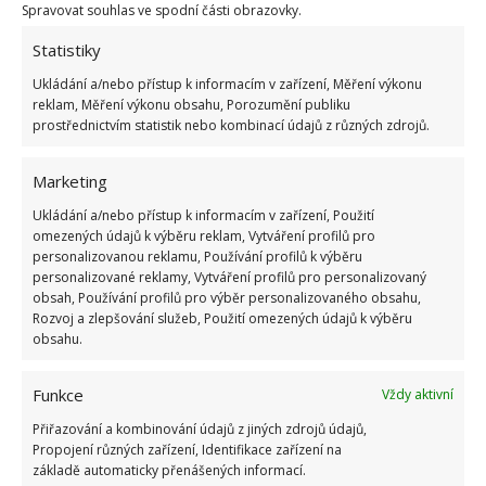
Spravovat souhlas ve spodní části obrazovky.
Statistiky
Ukládání a/nebo přístup k informacím v zařízení, Měření výkonu
reklam, Měření výkonu obsahu, Porozumění publiku
prostřednictvím statistik nebo kombinací údajů z různých zdrojů.
Fotografie: Unsplash
Marketing
Zavítat můžeme ale také do australských druhů
Ukládání a/nebo přístup k informacím v zařízení, Použití
květin a zvolit pro svou výzdobu vějířovku. Této
omezených údajů k výběru reklam, Vytváření profilů pro
květině rozhodně nebudou dělat problémy vysoké
personalizovanou reklamu, Používání profilů k výběru
personalizované reklamy, Vytváření profilů pro personalizovaný
teploty během léta. Roste velmi rychle a
je pokryta
obsah, Používání profilů pro výběr personalizovaného obsahu,
malými barevnými květy, proto bude na našem
Rozvoj a zlepšování služeb, Použití omezených údajů k výběru
balkoně skutečnou ozdobou
.
Péče o ni není nijak
obsahu.
extrémně náročná, vyžaduje pouze pravidelné
Funkce
hnojení a zalévání. Pokud nám její listy dostatečně
Vždy aktivní
porostou, vytvoří si sama sobě dokonalou izolaci
Přiřazování a kombinování údajů z jiných zdrojů údajů,
Propojení různých zařízení, Identifikace zařízení na
proti velkému teplu a přežije i extrémní horka.
základě automaticky přenášených informací.