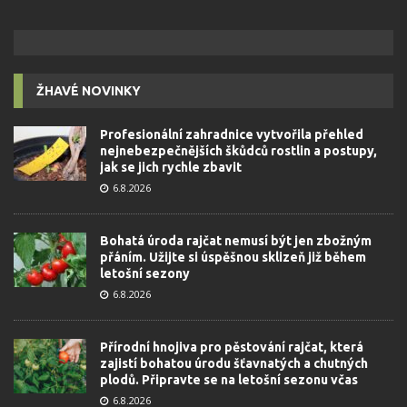
ŽHAVÉ NOVINKY
Profesionální zahradnice vytvořila přehled
nejnebezpečnějších škůdců rostlin a postupy,
jak se jich rychle zbavit
6.8.2026
Bohatá úroda rajčat nemusí být jen zbožným
přáním. Užijte si úspěšnou sklizeň již během
letošní sezony
6.8.2026
Přírodní hnojiva pro pěstování rajčat, která
zajistí bohatou úrodu šťavnatých a chutných
plodů. Připravte se na letošní sezonu včas
6.8.2026