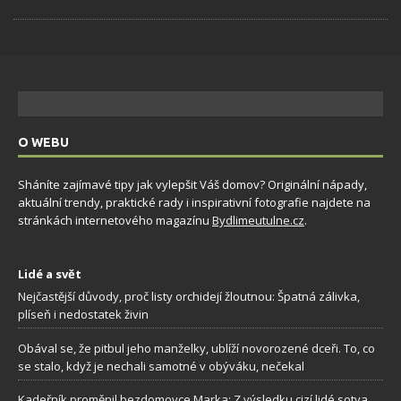
O WEBU
Sháníte zajímavé tipy jak vylepšit Váš domov? Originální nápady,
aktuální trendy, praktické rady i inspirativní fotografie najdete na
stránkách internetového magazínu
Bydlimeutulne.cz
.
Lidé a svět
Nejčastější důvody, proč listy orchidejí žloutnou: Špatná zálivka,
plíseň i nedostatek živin
Obával se, že pitbul jeho manželky, ublíží novorozené dceři. To, co
se stalo, když je nechali samotné v obýváku, nečekal
Kadeřník proměnil bezdomovce Marka: Z výsledku cizí lidé sotva