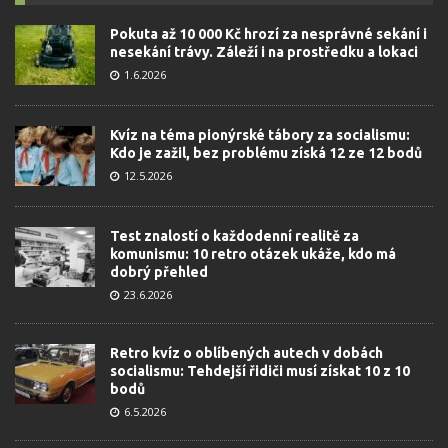
Pokuta až 10 000 Kč hrozí za nesprávné sekání i
nesekání trávy. Záleží i na prostředku a lokaci
1.6.2026
Kvíz na téma pionýrské tábory za socialismu:
Kdo je zažil, bez problému získá 12 ze 12 bodů
12.5.2026
Test znalostí o každodenní realitě za
komunismu: 10 retro otázek ukáže, kdo má
dobrý přehled
23.6.2026
Retro kvíz o oblíbených autech v dobách
socialismu: Tehdejší řidiči musí získat 10 z 10
bodů
6.5.2026