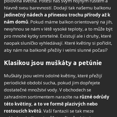
polovina května. Potěší nás svým hojným růstem a
hlavně svou barevností. Dodají tak našemu balkonu
jedinečný nádech a přinesou trochu přírody až k
nám domů
.
Pokud máme balkon orientovaný na jih,
nevyhnou se nám v létě vysoké teploty, a to může být
pro mnohé kytky smrtelné. Existují ale i druhy, které
naopak sluníčko vyhledávají. Které květiny si pořídit,
aby nám na balkoně přežily i velmi slunné počasí?
Klasikou jsou muškáty a petúnie
Muškáty jsou velmi odolné květiny, které přežijí
periodické období sucha, pokud jim dopřejete
dostatečné množství vody. V obchodech se
zahradním sortimentem narazíte na
různé odrůdy
této květiny, a to ve formě plazivých nebo
rostoucích květů
. Vaší fantazii se tak meze