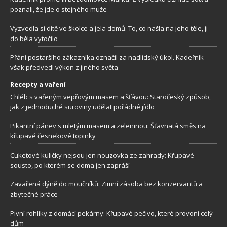
poznali, že jde o stejného muže
Vyzvedla si dítě ve školce a jela domů. To, co našla na jeho těle, ji
do běla vytočilo
Přání postaršího zákazníka označil za nadlidský úkol. Kadeřník
však předvedl výkon z jiného světa
Recepty a vaření
Chléb s vařeným vepřovým masem a šťávou: Staročeský způsob,
jak z jednoduché suroviny udělat pořádné jídlo
Pikantní pánev s mletým masem a zeleninou: Šťavnatá směs na
křupavé česnekové topinky
Cuketové kuličky nejsou jen nouzovka ze zahrady: Křupavé
sousto, po kterém se doma jen zapráší
Zavařená dýně do moučníků: Zimní zásoba bez konzervantů a
zbytečné práce
Pivní rohlíky z domácí pekárny: Křupavé pečivo, které provoní celý
dům