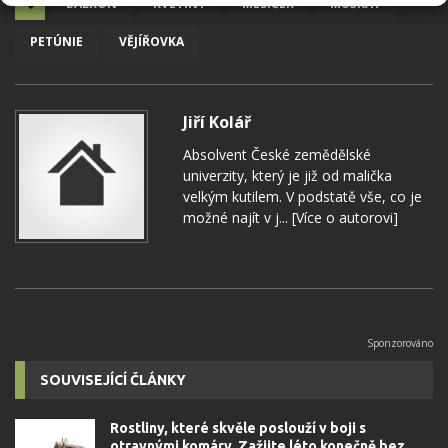
BALKON
KVĚTINY
MĚSÍČEK
MUŠKÁT
PETÚNIE
VĚJÍŘOVKA
Jiří Kolář
Absolvent České zemědělské
univerzity, který je již od malička
velkým kutilem. V podstatě vše, co je
možné najít v j...
[Více o autorovi]
SOUVISEJÍCÍ ČLÁNKY
Rostliny, které skvěle poslouží v boji s
otravnými komáry. Zažijte léto konečně bez