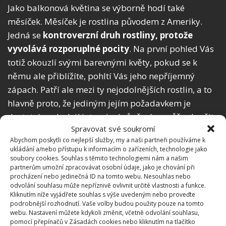
Jako balkonová květina se výborně hodí také
měsíček. Měsíček je rostlina původem z Ameriky.
Jedná se
kontroverzní druh rostliny, protože
vyvolává rozporuplné pocity
. Na první pohled Vás
totiž okouzlí svými barevnými květy, pokud se k
němu ale přiblížíte, pohltí Vás jeho nepříjemný
zápach. Patří ale mezi ty nejodolnějších rostlin, a to
hlavně proto, že jediným jejím požadavkem je
dostatek vody. Její intenzivní vůně nám může sloužit
Spravovat své soukromí
také v boji se škůdci, odpuzuje například mšice.
Abychom poskytli co nejlepší služby, my a naši partneři používáme k
ukládání a/nebo přístupu k informacím o zařízeních, technologie jako
soubory cookies. Souhlas s těmito technologiemi nám a našim
partnerům umožní zpracovávat osobní údaje, jako je chování při
procházení nebo jedinečná ID na tomto webu. Nesouhlas nebo
odvolání souhlasu může nepříznivě ovlivnit určité vlastnosti a funkce.
Kliknutím níže vyjádřete souhlas s výše uvedeným nebo proveďte
podrobnější rozhodnutí. Vaše volby budou použity pouze na tomto
webu. Nastavení můžete kdykoli změnit, včetně odvolání souhlasu,
pomocí přepínačů v Zásadách cookies nebo kliknutím na tlačítko