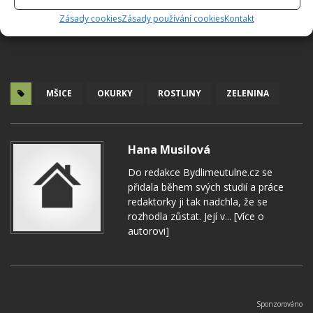
Zásady cookies
Zásady používání cookies
Kontakt
MŠICE
OKURKY
ROSTLINY
ZELENINA
Hana Musilová
Do redakce Bydlimeutulne.cz se
přidala během svých studií a práce
redaktorky ji tak nadchla, že se
rozhodla zůstat. Její v...
[Více o
autorovi]