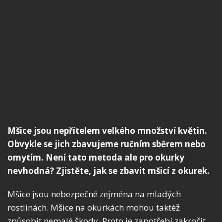
Mšice jsou nepřítelem velkého množství květin.
Obvykle se jich zbavujeme ručním sběrem nebo
omytím. Není tato metoda ale pro okurky
nevhodná? Zjistěte, jak se zbavit mšicí z okurek.
Mšice jsou nebezpečné zejména na mladých
rostlinách. Mšice na okurkách mohou taktéž
způsobit nemalé škody. Proto je zapotřebí zakročit