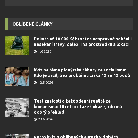
OBLÍBENÉ ČLÁNKY
Pokuta až 10 000 Kč hrozí za nesprávné sekání i
nesekání trávy. Záleží i na prostředku a lokaci
1.6.2026
Kvíz na téma pionýrské tábory za socialismu:
Kdo je zažil, bez problému získá 12 ze 12 bodů
12.5.2026
Test znalostí o každodenní realitě za
komunismu: 10 retro otázek ukáže, kdo má
dobrý přehled
23.6.2026
Retro kvíz o oblíbených autech v dobách