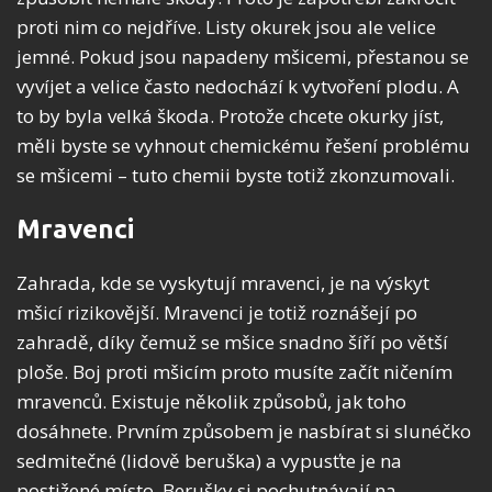
proti nim co nejdříve. Listy okurek jsou ale velice
jemné. Pokud jsou napadeny mšicemi, přestanou se
vyvíjet a velice často nedochází k vytvoření plodu. A
to by byla velká škoda. Protože chcete okurky jíst,
měli byste se vyhnout chemickému řešení problému
se mšicemi – tuto chemii byste totiž zkonzumovali.
Mravenci
Zahrada, kde se vyskytují mravenci, je na výskyt
mšicí rizikovější. Mravenci je totiž roznášejí po
zahradě, díky čemuž se mšice snadno šíří po větší
ploše. Boj proti mšicím proto musíte začít ničením
mravenců. Existuje několik způsobů, jak toho
dosáhnete. Prvním způsobem je nasbírat si slunéčko
sedmitečné (lidově beruška) a vypusťte je na
postižené místo. Berušky si pochutnávají na