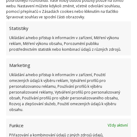
podrobnější rozhodnutí. Vaše volby budou použity pouze na tomto
Fotografie: Freepik
webu. Nastavení můžete kdykoli změnit, včetně odvolání souhlasu,
pomocí přepínačů v Zásadách cookies nebo kliknutím na tlačítko
Lidové metody
Spravovat souhlas ve spodní části obrazovky.
Statistiky
Lidé pěstovali zeleninu celá dlouhá léta, a tak není
Ukládání a/nebo přístup k informacím v zařízení, Měření výkonu
divu, že také v lidových metodách můžeme najít
reklam, Měření výkonu obsahu, Porozumění publiku
nějaké užitečné a přitom levné rady. Pokud se už
prostřednictvím statistik nebo kombinací údajů z různých zdrojů.
mšice na vašich okurkách usadili, je ještě možné se
jich zbavit. Použijte například prostředek na nádobí.
Marketing
Jednu lžíci prostředku na nádobí smíchejte s jedním
Ukládání a/nebo přístup k informacím v zařízení, Použití
litrem vody. Tímto polijte rostlinky. Dokud jsou ještě
omezených údajů k výběru reklam, Vytváření profilů pro
personalizovanou reklamu, Používání profilů k výběru
mokré, posypte je popelem ze dřeva. Kvůli popelu
personalizované reklamy, Vytváření profilů pro personalizovaný
mšice zemřou, prostředek na nádobí jej udrží na
obsah, Používání profilů pro výběr personalizovaného obsahu,
Rozvoj a zlepšování služeb, Použití omezených údajů k výběru
místě, takže se na rostlině udrží.
obsahu.
Odvar z rostlin
Funkce
Vždy aktivní
Tři litry vody přiveďte k varu a přidejte do ní co
Přiřazování a kombinování údajů z jiných zdrojů údajů,