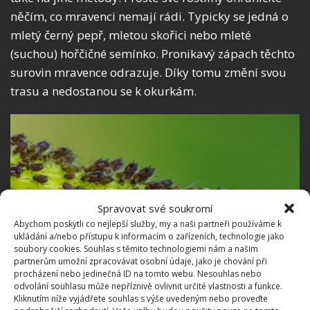
něčím, co mravenci nemají rádi. Typicky se jedná o
mletý černý pepř, mletou skořici nebo mleté
(suchou) hořčičné semínko. Pronikavý zápach těchto
surovin mravence odrazuje. Díky tomu změní svou
trasu a nedostanou se k okurkám.
Spravovat své soukromí
Abychom poskytli co nejlepší služby, my a naši partneři používáme k
ukládání a/nebo přístupu k informacím o zařízeních, technologie jako
soubory cookies. Souhlas s těmito technologiemi nám a našim
partnerům umožní zpracovávat osobní údaje, jako je chování při
procházení nebo jedinečná ID na tomto webu. Nesouhlas nebo
odvolání souhlasu může nepříznivě ovlivnit určité vlastnosti a funkce.
Kliknutím níže vyjádřete souhlas s výše uvedeným nebo proveďte