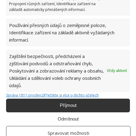
Propojení různých zařízení, Identifikace zařízení na
nejvíce nakrájených rajčat nebo brambor. Poté
základě automaticky přenášených informací.
odstavte a nechte naležet po dobu asi 4 hodin.
Následně slijte. Tekutinou každé ráno a večer zalijte
Používání přesných údajů o zeměpisné poloze,
okurky. Za několik dní mšice zmizí.
Identifikace zařízení na základě aktivně vyžádaných
informací.
Zdroj: GardeningKnowHow
Zajištění bezpečnosti, předcházení a
zjišťování podvodů a odstraňování chyb,
Poskytování a zobrazování reklamy a obsahu,
Vždy aktivní
Ukládání a sdělování voleb ochrany osobních
údajů.
Správa 1811 prodejců
Přečtěte si více o těchto účelech
Příjmout
Odmítnout
Spravovat možnosti