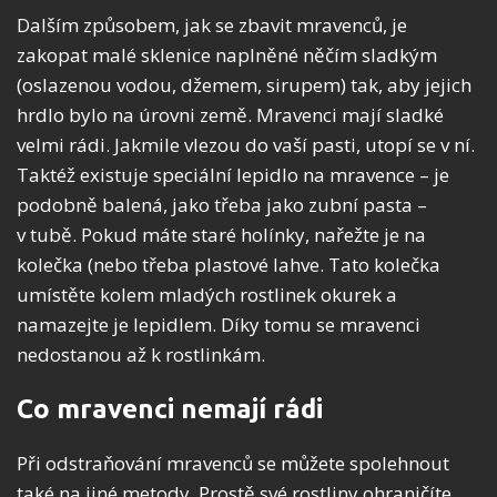
Dalším způsobem, jak se zbavit mravenců, je
zakopat malé sklenice naplněné něčím sladkým
(oslazenou vodou, džemem, sirupem) tak, aby jejich
hrdlo bylo na úrovni země. Mravenci mají sladké
velmi rádi. Jakmile vlezou do vaší pasti, utopí se v ní.
Taktéž existuje speciální lepidlo na mravence – je
podobně balená, jako třeba jako zubní pasta –
v tubě. Pokud máte staré holínky, nařežte je na
kolečka (nebo třeba plastové lahve. Tato kolečka
umístěte kolem mladých rostlinek okurek a
namazejte je lepidlem. Díky tomu se mravenci
nedostanou až k rostlinkám.
Co mravenci nemají rádi
Při odstraňování mravenců se můžete spolehnout
také na jiné metody. Prostě své rostliny ohraničíte