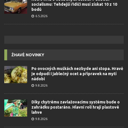
socialismu: Tehdejší řidiči musí získat 10 z 10
bodů
6.5.2026
ŽHAVÉ NOVINKY
Po ovocných muškách nezbyde ani stopa. Hravě
je odpudí i jablečný ocet a přípravek na mytí
nádobí
9.8.2026
Díky chytrému zavlažovacímu systému bude o
zahrádku postaráno. Hlavní roli hrají plastové
lahve
9.8.2026