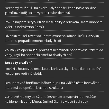
Neznámý muž bušil na dveře. Když odešel, žena našla na klice
gumičku. Zloději takto vykradli tisíce domovů
Pokud najdete skrytý citron mezi jablky a hruškami, máte mnohem
vyšší IQ, než většina Čechů
Dívenku museli uvést do kontrolovaného kómatu kvůli zlozvyku,
kterému propadlo mnoho mladých lidí
Zoufalý chlapec musel prokázat nesmírnou pohotovost útěkem do
vody, když ho naháněla smečka divokých psů
Recepty a vaření
Hovězí s houbovou omáčkou a karlovarským knedlíkem: Tradiční
recept pro rodinné obědy
Dvoubarevná hrníčková bábovka: Jak na vláčné těsto bez vážení,
které má po upečení krásnou strukturu
Cuketové krokety se sýrem, česnekem a majoránkou: Potěšte
každého mlsouna křupavými kuličkami z vlastní zahrady