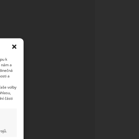
upu k
i nám a
edinečná
osti a
Vaše volby
uhlasu,
ní části
ojů.