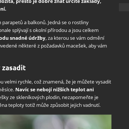
ložitá, přesto je dobré znát určité základy,
ní.
 parapetů a balkonů. Jedná se o rostliny
ale splývají s okolní přírodou a jsou celkem
vodu snadné údržby
, za kterou se vám odmění
 uvedené některé z požadavků macešek, aby vám
 zasadit
ou velmi rychle, což znamená, že je můžete vysadit
měsíce.
Navíc se nebojí nižších teplot ani
cešky ze skleníkových plodin, nezapomeňte je
na teploty totiž může způsobit jejich vadnutí.