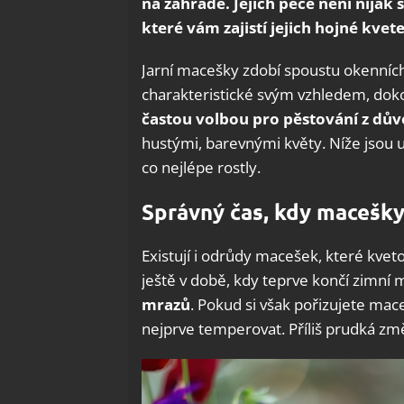
na zahradě. Jejich péče není nijak s
které vám zajistí jejich hojné kvete
Jarní macešky zdobí spoustu okenních
charakteristické svým vzhledem, dokon
častou volbou pro pěstování z dů
hustými, barevnými květy. Níže jsou
co nejlépe rostly.
Správný čas, kdy macešky
Existují i odrůdy macešek, které kvet
ještě v době, kdy teprve končí zimní 
mrazů
. Pokud si však pořizujete ma
nejprve temperovat. Příliš prudká změ