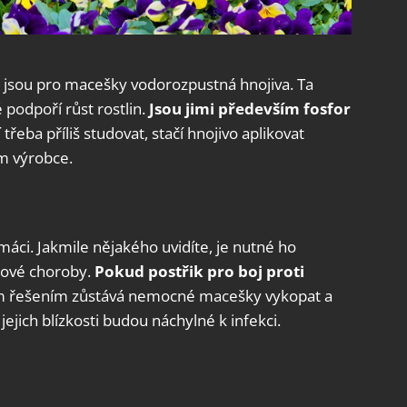
 jsou pro macešky vodorozpustná hnojiva. Ta
 podpoří růst rostlin.
Jsou jimi především fosfor
řeba příliš studovat, stačí hnojivo aplikovat
m výrobce.
máci. Jakmile nějakého uvidíte, je nutné ho
bové choroby.
Pokud postřik pro boj proti
ým řešením zůstává nemocné macešky vykopat a
v jejich blízkosti budou náchylné k infekci.