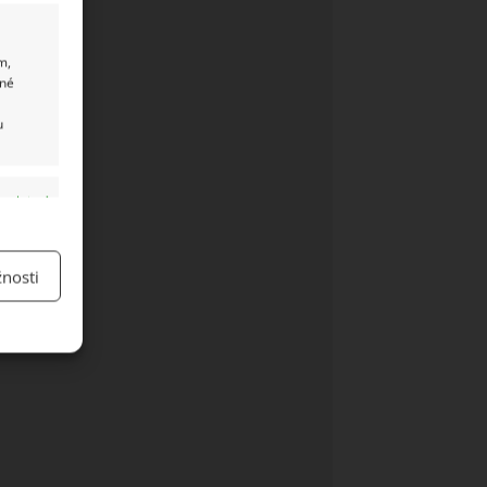
m,
ané
u
y aktivní
nosti
y aktivní