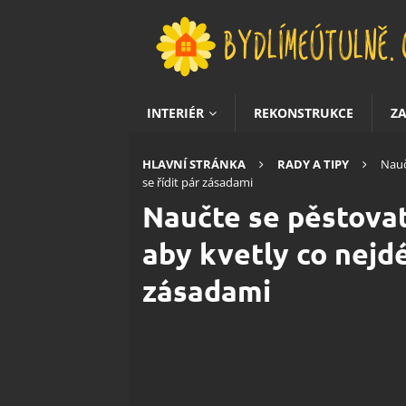
INTERIÉR
REKONSTRUKCE
Z
HLAVNÍ STRÁNKA
RADY A TIPY
Nauč
se řídit pár zásadami
Naučte se pěstovat
aby kvetly co nejdél
zásadami