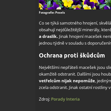
Fotografie: Pexels
Co se týká samotného hnojení, skvělá
obsahují nejdůležitější minerály, které
a draslík.
Jinak hnojení macešek není t
jednou týdně v souladu s doporučení
Ochrana proti škůdcům
Největšími nepřáteli macešek jsou sli
okamžitě odstranit. Dalšími jsou hou
vetřelcům nijak nepomůže
, jedin
zcela odstranit. Jinak ostatní rostliny 
Zdroj:
Porady Interia