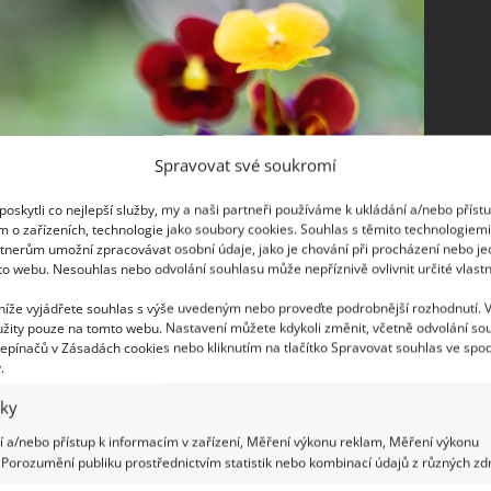
Spravovat své soukromí
oskytli co nejlepší služby, my a naši partneři používáme k ukládání a/nebo příst
m o zařízeních, technologie jako soubory cookies. Souhlas s těmito technologiem
tnerům umožní zpracovávat osobní údaje, jako je chování při procházení nebo j
to webu. Nesouhlas nebo odvolání souhlasu může nepříznivě ovlivnit určité vlastn
 níže vyjádřete souhlas s výše uvedeným nebo proveďte podrobnější rozhodnutí. 
žity pouze na tomto webu. Nastavení můžete kdykoli změnit, včetně odvolání so
epínačů v Zásadách cookies nebo kliknutím na tlačítko Spravovat souhlas ve spod
.
iky
 a/nebo přístup k informacím v zařízení, Měření výkonu reklam, Měření výkonu
Porozumění publiku prostřednictvím statistik nebo kombinací údajů z různých zdr
chraňte je před chladným větrem. Teprve poté je