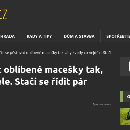
AHRADA
RADY A TIPY
DŮM A STAVBA
SPOTŘEBIT
te se pěstovat oblíbené macešky tak, aby kvetly co nejdéle. Stačí
 oblíbené macešky tak,
e. Stačí se řídit pár
O