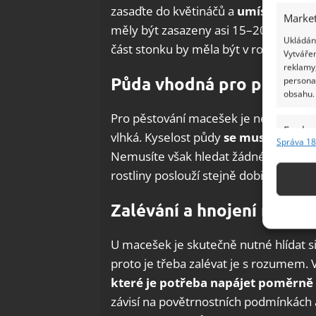
zasaďte do květináčů a
umístěte je 
Market
měly být zasazeny asi 15–20 cm od se
Ukládání
část stonku by měla být v rovině se z
Vytvářen
reklamy,
Půda vhodná pro pěstov
persona
obsahu.
Pro pěstování macešek je nejlepší jíl
Funkc
vlhká. Kyselost půdy
se musí pohybov
Správa 18
Přiřazov
Nemusíte však hledat žádné specialit
Identifi
rostliny poslouží stejně dobře i pro 
Použív
Zalévání a hnojení maceš
základ
U macešek je skutečně nutné hlídat si 
Zajišt
proto je třeba zalévat je s rozumem. 
odstra
které je potřeba napájet poměrně 
Ukládá
závisí na povětrnostních podmínkách 