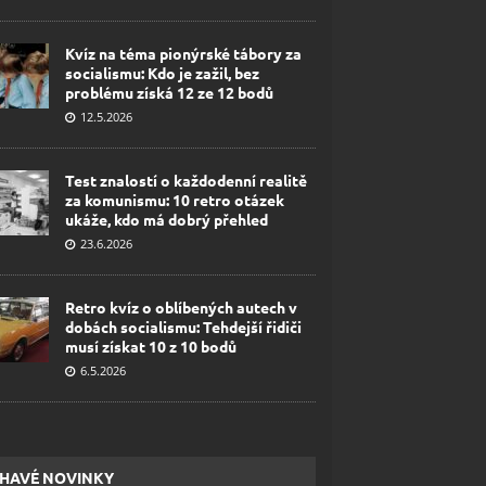
Kvíz na téma pionýrské tábory za
socialismu: Kdo je zažil, bez
problému získá 12 ze 12 bodů
12.5.2026
Test znalostí o každodenní realitě
za komunismu: 10 retro otázek
ukáže, kdo má dobrý přehled
23.6.2026
Retro kvíz o oblíbených autech v
dobách socialismu: Tehdejší řidiči
musí získat 10 z 10 bodů
6.5.2026
HAVÉ NOVINKY