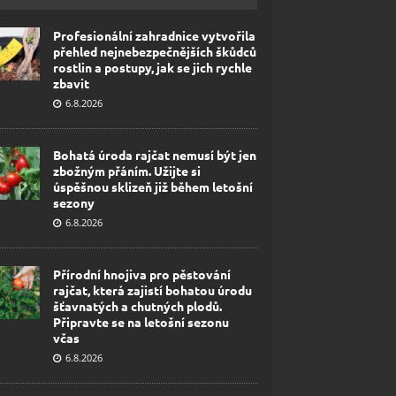
Profesionální zahradnice vytvořila
přehled nejnebezpečnějších škůdců
rostlin a postupy, jak se jich rychle
zbavit
6.8.2026
Bohatá úroda rajčat nemusí být jen
zbožným přáním. Užijte si
úspěšnou sklizeň již během letošní
sezony
6.8.2026
Přírodní hnojiva pro pěstování
rajčat, která zajistí bohatou úrodu
šťavnatých a chutných plodů.
Připravte se na letošní sezonu
včas
6.8.2026