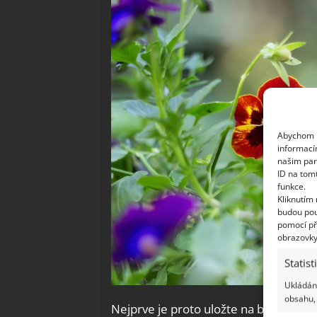
Abychom p
informací
našim par
ID na tom
funkce.
Kliknutím
budou pou
pomocí př
obrazovky
Statist
Ukládání
obsahu, 
Nejprve je proto uložte na balkon a 