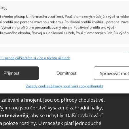
na okenní parapet nebo do záhonů
. Rostliny by
ing
be, přičemž je důležité mít na paměti, že spodní
 a/nebo přístup k informacím v zařízení, Použití omezených údajů k výběru rekla
emí.
í profilů pro personalizovanou reklamu, Používání profilů k výběru personalizov
 Vytváření profilů pro personalizovaný obsah, Používání profilů pro výběr
ání macešek
lizovaného obsahu, Rozvoj a zlepšování služeb, Použití omezených údajů k výběr
ovitá půda, která by měla být propustná a jen mírně
e
Vžd
at v rozmezí 5,0–5,8 pH s příměsí rašeliny
.
11 prodejců
Přečtěte si více o těchto účelech
ání a kombinování údajů z jiných zdrojů údajů, Propojení různých zařízení,
y, univerzální zemina určená pro balkónové
kace zařízení na základě automaticky přenášených informací.
domácí macešky.
Spravovat mož
Příjmout
Odmítnout
ání přesných údajů o zeměpisné poloze, Identifikace zařízení na
ek
Zásady cookies
Zásady používání cookies
Kontakt
ě aktivně vyžádaných informací.
zalévání a hnojení. Jsou od přírody choulostivé,
ění bezpečnosti, předcházení a zjišťování podvodů a
Výjimkou jsou čerstvě vysazené zahradní fialky,
ňování chyb, Poskytování a zobrazování reklamy a obsahu,
Vžd
intenzivněji
, aby se uchytily. Další zavlažování
ní a sdělování voleb ochrany osobních údajů.
a poloze rostliny. U macešek platí jednoduché