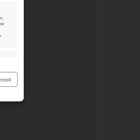
m,
ané
u
y aktivní
nosti
y aktivní