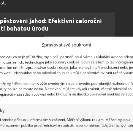
st.
pěstování jahod: Efektivní celoroční
stí bohatou úrodu
Spravovat své soukromí
stovat i v nádobách na terase, balkoně, ale také v
oskytli co nejlepší služby, my a naši partneři používáme k ukládání a/nebo příst
m o zařízeních, technologie jako soubory cookies. Souhlas s těmito technologiem
é vytvořit účinnou drenáž
, aby mohla odtékat
tnerům umožní zpracovávat osobní údaje, jako je chování při procházení nebo j
ádí na webu Deccoria. Dejte si také pozor na
to webu. Nesouhlas nebo odvolání souhlasu může nepříznivě ovlivnit určité vlastn
lina hůř kvete.
 níže vyjádřete souhlas s výše uvedeným nebo proveďte podrobnější rozhodnutí. 
žity pouze na tomto webu. Nastavení můžete kdykoli změnit, včetně odvolání so
epínačů v Zásadách cookies nebo kliknutím na tlačítko Spravovat souhlas ve spod
.
e už na podzim, neboť si celé kytice připravuje
iky
nce stonků s květenstvím. Abyste si však po celou
 a/nebo přístup k informacím v zařízení, Měření výkonu reklam, Měření výkonu
ůni levandule
, je zapotřebí ji stříhat ve správném
Porozumění publiku prostřednictvím statistik nebo kombinací údajů z různých zdr