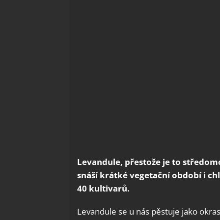
Levandule, přestože je to středomo
snáší krátké vegetační období i c
40 kultivarů.
Levandule se u nás pěstuje jako okrasná