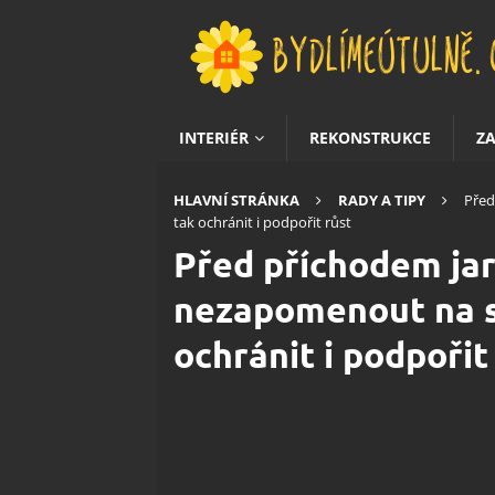
INTERIÉR
REKONSTRUKCE
Z
HLAVNÍ STRÁNKA
RADY A TIPY
Před
tak ochránit i podpořit růst
Před příchodem jar
nezapomenout na st
ochránit i podpořit