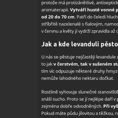
protože má protizánětlivé, antiseptick
aromaterapii.
Vytváří husté vonné 
od 20 do 70 cm
. Patří do čeledi hluc
stříbřitě nazelenalé s fialovým, nam
v červnu a květy jí vydrží zpravidla a
Jak a kde levanduli pěst
U nás se pěstuje nejčastěji levandule 
to jak
v čerstvém, tak v sušeném s
tím víc odpuzuje některé druhy hmyz
nemůže lahodného nektaru dočkat.
Rostlině vyhovuje slunečné stanoviště
snáší sucho. Proto se jí nejlépe daří v 
zejména dobře odvodněných.
Při vy
Pokud máte půdu jílovitou a těžkou, 