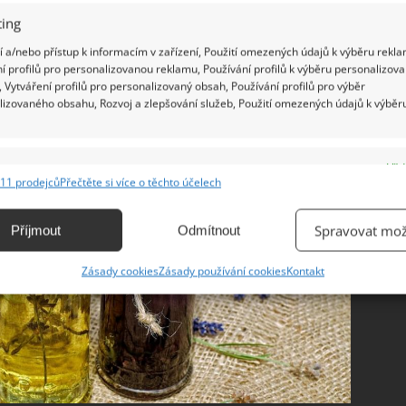
y plné květů a také rostlině zajistíte dostatek
ing
 a/nebo přístup k informacím v zařízení, Použití omezených údajů k výběru rekla
í profilů pro personalizovanou reklamu, Používání profilů k výběru personalizov
 Vytváření profilů pro personalizovaný obsah, Používání profilů pro výběr
lizovaného obsahu, Rozvoj a zlepšování služeb, Použití omezených údajů k výběr
e
Vžd
11 prodejců
Přečtěte si více o těchto účelech
ání a kombinování údajů z jiných zdrojů údajů, Propojení různých zařízení,
kace zařízení na základě automaticky přenášených informací.
Spravovat mož
Příjmout
Odmítnout
ání přesných údajů o zeměpisné poloze, Identifikace zařízení na
Zásady cookies
Zásady používání cookies
Kontakt
ě aktivně vyžádaných informací.
ění bezpečnosti, předcházení a zjišťování podvodů a
ňování chyb, Poskytování a zobrazování reklamy a obsahu,
Vžd
ní a sdělování voleb ochrany osobních údajů.