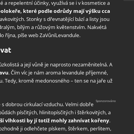
é a repelentní účinky, využívá se i v kosmetice a
polokeře, které podle odrůdy mají výšku cca
havkovitých. Stonky s dřevnatějící bází a listy jsou
odralým, bílým a růžovým květenstvím. Nakvétá
ž do října, píše web ZaVůníLevandule.
ovat
úzkolistá a její vůně je naprosto nezaměnitelná. A
tavu
. Čím víc je nám aroma levandule příjemné,
u. Tedy, kromě medonosného – ten se na jaře už
 s dobrou cirkulací vzduchu. Velmi dobře
půdách písčitých, hlinitopísčitých i štěrkovitých, a
šší vlhkosti by jí totiž mohly zahnívat kořeny
.
rozhodně ji odlehčete pískem, štěrkem, perlitem,