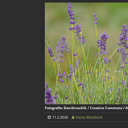
Fotografie: DavidivardiIL / Creative Commons / A
11.2.2026
Hana Musilová