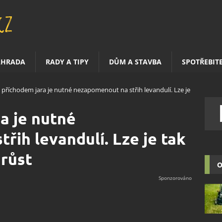
AHRADA
RADY A TIPY
DŮM A STAVBA
SPOTŘEBIT
 příchodem jara je nutné nezapomenout na střih levandulí. Lze je
a je nutné
řih levandulí. Lze je tak
 růst
O