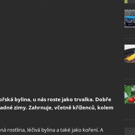
řská bylina, u nás roste jako trvalka. Dobře
hladné zimy. Zahrnuje, včetně kříženců, kolem
 rostlina, léčivá bylina a také jako koření. A