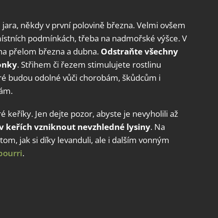
 jara, někdy v první polovině března. Velmi ovšem
 místních podmínkách, třeba na nadmořské výšce. V
 na přelom března a dubna.
Odstraňte všechny
onky
. Střihem či řezem stimulujete rostlinu
eré budou odolné vůči chorobám, škůdcům i
ám.
ré keříky. Jen dejte pozor, abyste je nevyholili až
v keřích vzniknout nevzhledné lysiny
. Na
om, jak si díky levanduli, ale i dalším vonným
pourri
.