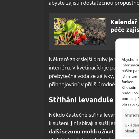
abyste zajistili dostatečnou propustno
Kalendář 
péče zaji
Některé zakrslejší druhy je vhodné pě
Abychom p
informací
interiéru. V květináčích je pak
důležit
našim par
přebytečná voda ze zálivky, jak se uv
ID na tom
funkce.
přihnojování; v příliš úrodné půdě rost
Kliknutím
budou pou
Stříhání levandule
pomocí př
obrazovky
Někdo částečně stříhá levandulové keř
Statist
k sušení. Jiní sbírají a suší jenom ko
Ukládání
další sezonu mohli užívat krásu i v
obsahu, 