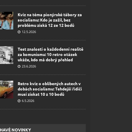
Kvíz na téma pionýrské tábory za
socialismu: Kdo je zažil, bez
problému získá 12 ze 12 bodů
12.5.2026
Test znalostí o každodenní realitě
za komunismu: 10 retro otázek
ukáže, kdo má dobrý přehled
23.6.2026
Retro kvíz o oblíbených autech v
dobách socialismu: Tehdejší řidiči
musí získat 10 z 10 bodů
6.5.2026
HAVÉ NOVINKY