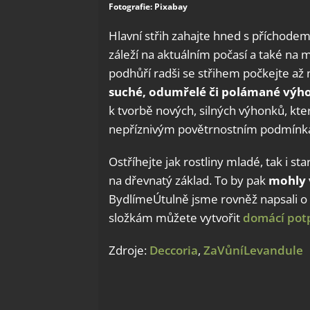
Fotografie: Pixabay
Hlavní střih zahajte hned s příchodem
záleží na aktuálním počasí a také na
podhůří radši se střihem počkejte až
suché, odumřelé či polámané výh
k tvorbě nových, silných výhonků, kt
nepříznivým povětrnostním podmínk
Ostříhejte jak rostliny mladé, tak i sta
na dřevnatý základ. To by pak
mohly 
BydlímeÚtulně jsme rovněž napsali o t
složkám můžete vytvořit
domácí pot
Zdroje:
Deccoria
,
ZaVůníLevandule