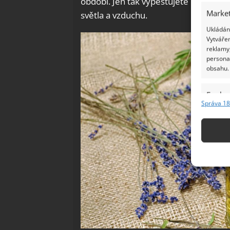
období. Jen tak vypěstujete bohaté trs
Market
světla a vzduchu.
Ukládání
Vytvářen
reklamy,
persona
obsahu.
Funkc
Správa 18
Přiřazov
Identifi
Použív
základ
Zajišt
odstra
Ukládá