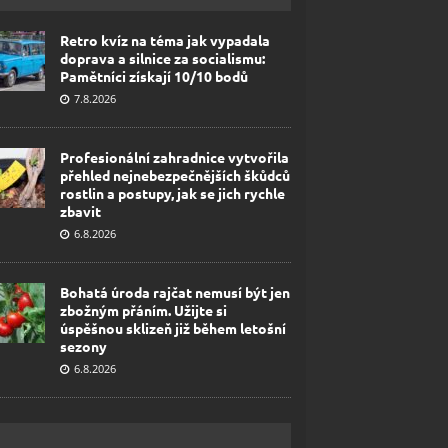
Retro kvíz na téma jak vypadala
doprava a silnice za socialismu:
Pamětníci získají 10/10 bodů
7.8.2026
Profesionální zahradnice vytvořila
přehled nejnebezpečnějších škůdců
rostlin a postupy, jak se jich rychle
zbavit
6.8.2026
Bohatá úroda rajčat nemusí být jen
zbožným přáním. Užijte si
úspěšnou sklizeň již během letošní
sezony
6.8.2026