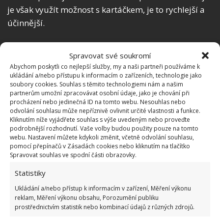
je však využít možnost s kartáčkem, je to rychlejší a
účinnější.
Skvělým prostředek proti mastnotám a usazeninám
Spravovat své soukromí
je také obyčejný ocet. Nejenže se dá použít v kuchyni
Abychom poskytli co nejlepší služby, my a naši partneři používáme k
při vaření, ale skvěle vyčistí i ta nejzanešenější místa.
ukládání a/nebo přístupu k informacím o zařízeních, technologie jako
soubory cookies. Souhlas s těmito technologiemi nám a našim
Stačí, když do rozprašovače
nalijete trochu octa a
partnerům umožní zpracovávat osobní údaje, jako je chování při
postříkáte místa s usazeninami
. Skvěle reaguje
procházení nebo jedinečná ID na tomto webu. Nesouhlas nebo
odvolání souhlasu může nepříznivě ovlivnit určité vlastnosti a funkce.
také společně s pastou z jedlé sody, protože jejich
Kliknutím níže vyjádřete souhlas s výše uvedeným nebo proveďte
sloučením začne pasta pěnit a výsledek bude
podrobnější rozhodnutí. Vaše volby budou použity pouze na tomto
webu. Nastavení můžete kdykoli změnit, včetně odvolání souhlasu,
dvakrát účinnější.
pomocí přepínačů v Zásadách cookies nebo kliknutím na tlačítko
Spravovat souhlas ve spodní části obrazovky.
Statistiky
Ukládání a/nebo přístup k informacím v zařízení, Měření výkonu
reklam, Měření výkonu obsahu, Porozumění publiku
prostřednictvím statistik nebo kombinací údajů z různých zdrojů.