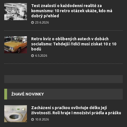
Test znalostí o každodenní realitě za
komunismu: 10 retro otázek ukáže, kdo má
dobrý přehled
23.6.2026
Retro kvíz o oblíbených autech v dobách
socialismu: Tehdejší řidiči musí získat 10 z 10
bodů
6.5.2026
ŽHAVÉ NOVINKY
Zacházení s pračkou ovlivňuje délku její
životnosti. Roli hraje i množství prádla a prášku
10.8.2026