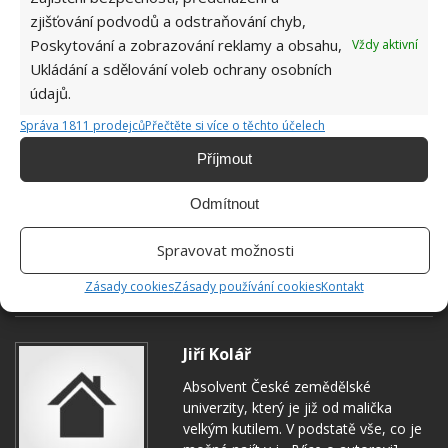
zjišťování podvodů a odstraňování chyb,
Poskytování a zobrazování reklamy a obsahu,
Vždy aktivní
Ukládání a sdělování voleb ochrany osobních
údajů.
Správa 1811 prodejců
Přečtěte si více o těchto účelech
Příjmout
Odmítnout
Spravovat možnosti
ČIŠTĚNÍ
PÁNEV
Zásady cookies
Zásady používání cookies
Kontakt
Jiří Kolář
Absolvent České zemědělské
univerzity, který je již od malička
velkým kutilem. V podstatě vše, co je