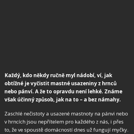
Každý, kdo někdy ručně myl nádobí, ví, jak
obtížné je vyčistit mastné usazeniny z hrnců
nebo pánví. A že to opravdu není lehké. Známe
však účinný způsob, jak na to – a bez námahy.
Zaschlé nečistoty a usazené mastnoty na pánvi nebo
v hrncích jsou nepřítelem pro každého z nás, i přes
to, že ve spoustě domácností dnes už fungují myčky.