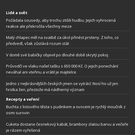
Lidé a svět
Požádala sousedy, aby trochu ztišili hudbu. Jejich vyhrocená
reakce ale překročila všechny meze
Malý chlapec měl na svatbě za úkol přinést prsteny. Z toho, co
předvedl, však zůstává rozum stát
V domě své babičky objevil po dlouhé době skrytý pokoj
Průvodčí ve vlaku našel tašku s 650 000 Kč. O jejich ponechání
neváhal ani vteřinu a vrátil je majitelce
Jedno z nejkrásnějších českých jmen se vytrácí: Nosí ho už jen
hrstka žen, přestože má nádherný význam
Recepty a vaření
Buchta z listového těsta s pudinkem a ovocem je rychlý moučník z
osmi surovin
Cuketa dostane česnekový kabát, brambory zlatou barvu a večeře
je rázem vyřešená