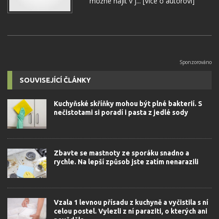
možné najít v j...
[Více o autorovi]
SOUVISEJÍCÍ ČLÁNKY
Kuchyňské skříňky mohou být plné bakterií. S
nečistotami si poradí i pasta z jedlé sody
Zbavte se mastnoty ze sporáku snadno a
rychle. Na lepší způsob jste zatím nenarazili
Vzala 1 levnou přísadu z kuchyně a vyčistila s ní
celou postel. Vylezli z ní paraziti, o kterých ani