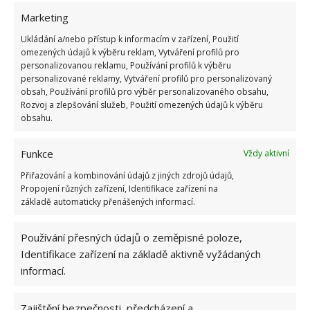
Marketing
Ukládání a/nebo přístup k informacím v zařízení, Použití
omezených údajů k výběru reklam, Vytváření profilů pro
personalizovanou reklamu, Používání profilů k výběru
personalizované reklamy, Vytváření profilů pro personalizovaný
obsah, Používání profilů pro výběr personalizovaného obsahu,
Rozvoj a zlepšování služeb, Použití omezených údajů k výběru
obsahu.
Funkce
Vždy aktivní
Přiřazování a kombinování údajů z jiných zdrojů údajů,
Propojení různých zařízení, Identifikace zařízení na
Zdroj:
TasteOfHome
základě automaticky přenášených informací.
Používání přesných údajů o zeměpisné poloze,
Identifikace zařízení na základě aktivně vyžádaných
informací.
Zajištění bezpečnosti, předcházení a