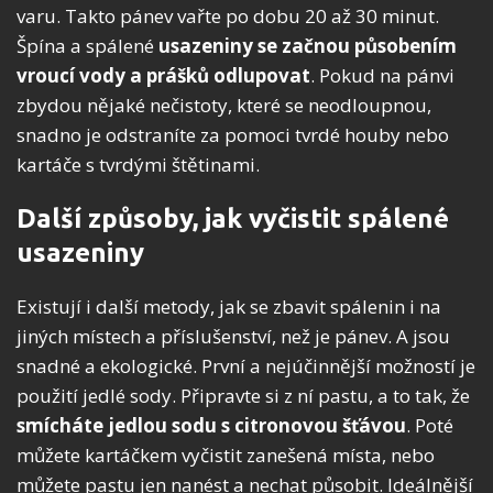
varu. Takto pánev vařte po dobu 20 až 30 minut.
Špína a spálené
usazeniny se začnou působením
vroucí vody a prášků odlupovat
. Pokud na pánvi
zbydou nějaké nečistoty, které se neodloupnou,
snadno je odstraníte za pomoci tvrdé houby nebo
kartáče s tvrdými štětinami.
Další způsoby, jak vyčistit spálené
usazeniny
Existují i další metody, jak se zbavit spálenin i na
jiných místech a příslušenství, než je pánev. A jsou
snadné a ekologické. První a nejúčinnější možností je
použití jedlé sody. Připravte si z ní pastu, a to tak, že
smícháte jedlou sodu s citronovou šťávou
. Poté
můžete kartáčkem vyčistit zanešená místa, nebo
můžete pastu jen nanést a nechat působit. Ideálnější