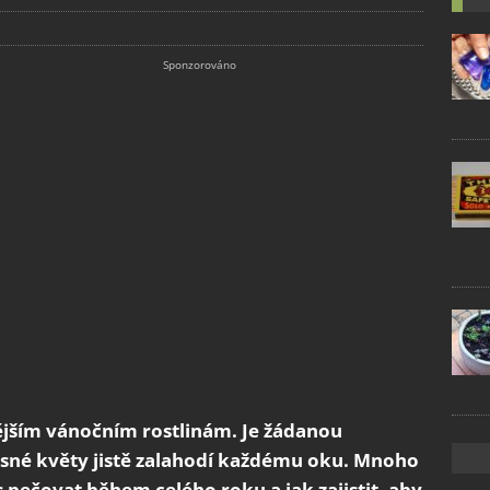
ějším vánočním rostlinám. Je žádanou
ásné květy jistě zalahodí každému oku. Mnoho
us pečovat během celého roku a jak zajistit, aby