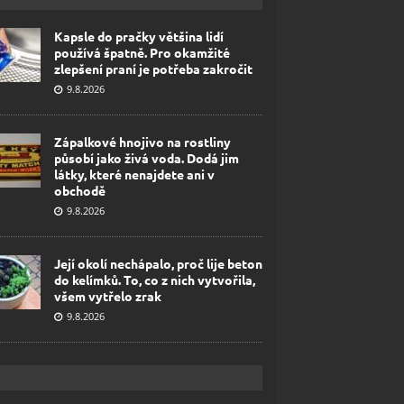
Kapsle do pračky většina lidí
používá špatně. Pro okamžité
zlepšení praní je potřeba zakročit
9.8.2026
Zápalkové hnojivo na rostliny
působí jako živá voda. Dodá jim
látky, které nenajdete ani v
obchodě
9.8.2026
Její okolí nechápalo, proč lije beton
do kelímků. To, co z nich vytvořila,
všem vytřelo zrak
9.8.2026