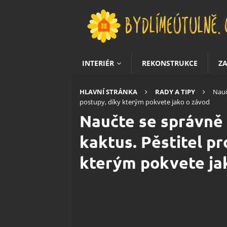
INTERIÉR
REKONSTRUKCE
Z
HLAVNÍ STRÁNKA
RADY A TIPY
Nauč
postupy, díky kterým pokvete jako o závod
Naučte se správně
kaktus. Pěstitel pr
kterým pokvete ja