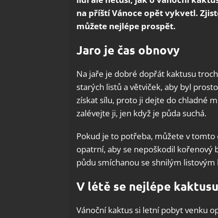
na příští Vánoce opět vykvetl. Zjis
můžete nejlépe prospět.
Jaro je čas obnovy
Na jaře je dobré dopřát kaktusu troc
starých listů a větviček, aby byl pros
získat sílu, proto ji dejte do chladné 
zalévejte ji, jen když je půda suchá.
Pokud je to potřeba, můžete v tomto o
opatrní, aby se nepoškodil kořenový b
půdu smíchanou se shnilým listový
V létě se nejlépe kaktusu
Vánoční kaktus si letní pobyt venku op