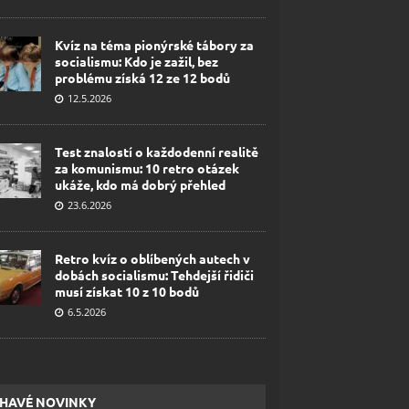
Kvíz na téma pionýrské tábory za
socialismu: Kdo je zažil, bez
problému získá 12 ze 12 bodů
12.5.2026
Test znalostí o každodenní realitě
za komunismu: 10 retro otázek
ukáže, kdo má dobrý přehled
23.6.2026
Retro kvíz o oblíbených autech v
dobách socialismu: Tehdejší řidiči
musí získat 10 z 10 bodů
6.5.2026
HAVÉ NOVINKY