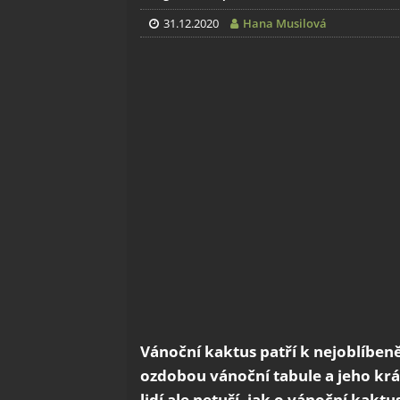
31.12.2020
Hana Musilová
Vánoční kaktus patří k nejoblíben
ozdobou vánoční tabule a jeho kr
lidí ale netuší, jak o vánoční kakt