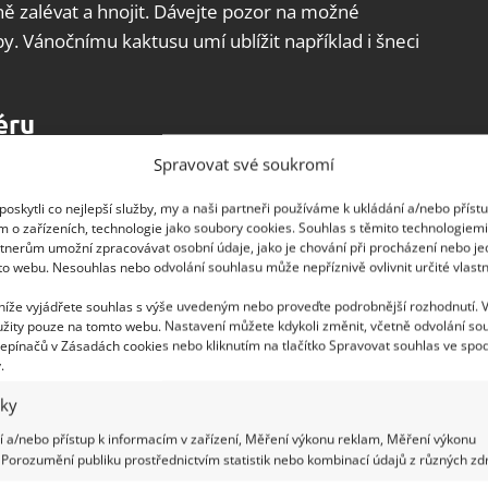
lně zalévat a hnojit. Dávejte pozor na možné
uby. Vánočnímu kaktusu umí ublížit například i šneci
éru
Spravovat své soukromí
lota klesá pod 8 stupňů, přeneste rostlinu zpět do
tě jako je například parapet orientovaný na západ
oskytli co nejlepší služby, my a naši partneři používáme k ukládání a/nebo příst
m o zařízeních, technologie jako soubory cookies. Souhlas s těmito technologiem
tnerům umožní zpracovávat osobní údaje, jako je chování při procházení nebo j
to webu. Nesouhlas nebo odvolání souhlasu může nepříznivě ovlivnit určité vlastn
stlince i trochu stínu, aby nebyla zbytečně
 níže vyjádřete souhlas s výše uvedeným nebo proveďte podrobnější rozhodnutí. 
ímu slunci. Zalévejte jen velmi málo, nechte
žity pouze na tomto webu. Nastavení můžete kdykoli změnit, včetně odvolání so
e její čas, aby vykvetla.
epínačů v Zásadách cookies nebo kliknutím na tlačítko Spravovat souhlas ve spod
.
t
iky
 a/nebo přístup k informacím v zařízení, Měření výkonu reklam, Měření výkonu
peny, chraňte kaktus před chladem, průvanem a
Porozumění publiku prostřednictvím statistik nebo kombinací údajů z různých zdr
. Dbejte na to, aby nedocházelo k prudkým