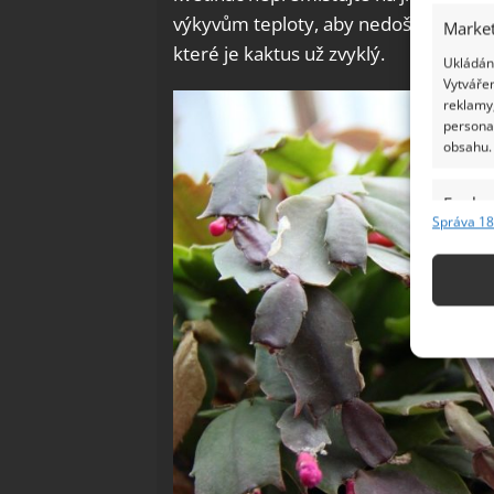
výkyvům teploty, aby nedošlo k přelit
Market
které je kaktus už zvyklý.
Ukládání
Vytvářen
reklamy,
persona
obsahu.
Funkc
Správa 18
Přiřazov
Identifi
Použív
základ
Zajišt
odstra
Ukládá