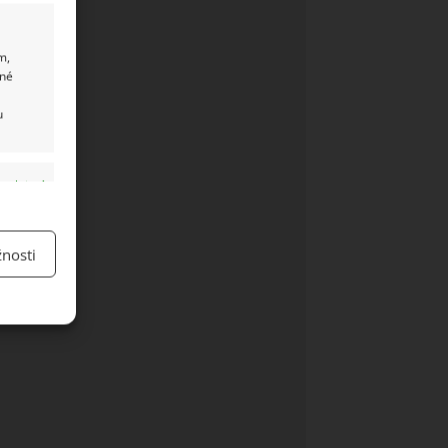
m,
ané
u
y aktivní
nosti
y aktivní