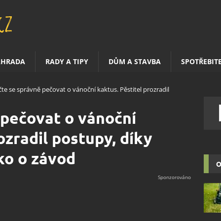
AHRADA
RADY A TIPY
DŮM A STAVBA
SPOTŘEBIT
te se správně pečovat o vánoční kaktus. Pěstitel prozradil
 pečovat o vánoční
ozradil postupy, díky
ko o závod
O