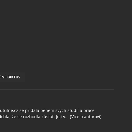
NÍ KAKTUS
tulne.cz se přidala během svých studií a práce
chla, že se rozhodla zůstat. Její v...
[Více o autorovi]