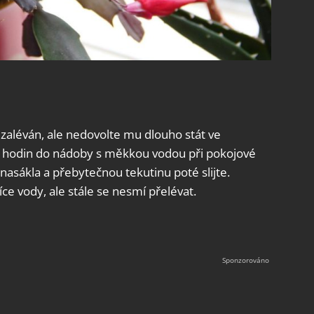
 zaléván, ale nedovolte mu dlouho stát ve
lik hodin do nádoby s měkkou vodou při pokojové
 nasákla a přebytečnou tekutinu poté slijte.
e vody, ale stále se nesmí přelévat.