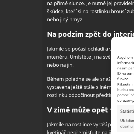
na přímé slunce. Je nutné jej pravide
škůdce, kteří si na rostlinku brousí z
nebo jiný hmyz.
Na podzim zpět do interi
Jakmile se počasí ochladí a v noci tep
interiéru. Umístěte ji na světlém mís
Abychom p
informací
nebo na jih.
našim par
ID na tom
Během poledne se ale snažte dopřát ro
funkce.
Kliknutím
vystavena ještě stále silnému podzimn
budou pou
rostlinku odpočinout předtím, než přijd
pomocí př
obrazovky
V zimě může opět vykvés
Statist
Ukládání
Jakmile na rostlince vyraší první pu
obsahu, 
květináč nepřemisťujte na jiné místo