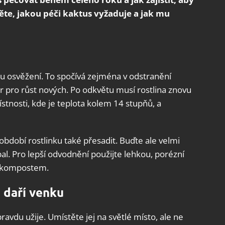
těte, jakou péči kaktus vyžaduje a jak mu
hu osvěžení. To spočívá zejména v odstranění
tor pro růst nových. Po odkvětu musí rostlina znovu
místnosti, kde je teplota kolem 14 stupňů, a
bdobí rostlinku také přesadit. Buďte ale velmi
al. Pro lepší odvodnění použijte lehkou, porézní
m kompostem.
 daří venku
ravdu užije. Umístěte jej na světlé místo, ale ne