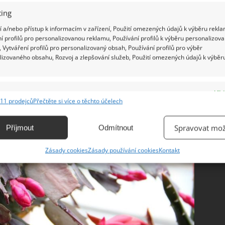
í nebo vysušení rostlinky a neměňte hnojivo, na
ing
 a/nebo přístup k informacím v zařízení, Použití omezených údajů k výběru rekla
í profilů pro personalizovanou reklamu, Používání profilů k výběru personalizov
 Vytváření profilů pro personalizovaný obsah, Používání profilů pro výběr
lizovaného obsahu, Rozvoj a zlepšování služeb, Použití omezených údajů k výběr
e
Vžd
11 prodejců
Přečtěte si více o těchto účelech
ání a kombinování údajů z jiných zdrojů údajů, Propojení různých zařízení,
kace zařízení na základě automaticky přenášených informací.
Spravovat mož
Příjmout
Odmítnout
ání přesných údajů o zeměpisné poloze, Identifikace zařízení na
Zásady cookies
Zásady používání cookies
Kontakt
ě aktivně vyžádaných informací.
ění bezpečnosti, předcházení a zjišťování podvodů a
ňování chyb, Poskytování a zobrazování reklamy a obsahu,
Vžd
ní a sdělování voleb ochrany osobních údajů.