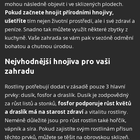
mohou následně objevit i ve sklizených plodech.
Pokud začnete hnojit přírodními hnojivy,
ušetříte
tím nejen životní prostředí, ale i své zdraví a
peníze. Snadno tak můžete využít některé zbytky z
kuchyně. Vaše zahrada se vám pak v sezóně odmění
bohatou a chutnou úrodou.
Nejvhodnější hnojiva pro vaši
zahradu
Rostliny potřebují dodat v zásadě pouze 3 hlavní
prvky: dusík, fosfor a draslík. Dusík je zodpovědný
za růst listů a stonků,
fosfor podporuje růst květů
a draslík má na starost zdraví
a vitalitu rostliny.
Neméně důležité jsou pro růst rostlin také hořčík,
vápník a síra. Pokud zajistíte svým rostlinám přísun
těchto prvků, můžete se těšit na obrovskou sklizeň.