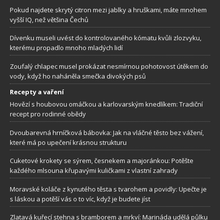
Pokud najdete skrytý citron mezi jablky a hruškami, máte mnohem
vyšší IQ, než většina Čechů
Dívenku museli uvést do kontrolovaného kómatu kvůli zlozvyku,
kterému propadlo mnoho mladých lidí
Zoufalý chlapec musel prokázat nesmírnou pohotovost útěkem do
vody, když ho naháněla smečka divokých psů
Recepty a vaření
Hovězí s houbovou omáčkou a karlovarským knedlíkem: Tradiční
recept pro rodinné obědy
Dvoubarevná hrníčková bábovka: Jak na vláčné těsto bez vážení,
které má po upečení krásnou strukturu
Cuketové krokety se sýrem, česnekem a majoránkou: Potěšte
každého mlsouna křupavými kuličkami z vlastní zahrady
Moravské koláče z kynutého těsta s tvarohem a povidly: Upečte je
s láskou a potěší vás o to víc, když je budete jíst
Zlatavá kuřecí stehna s bramborem a mrkví: Marináda udělá půlku