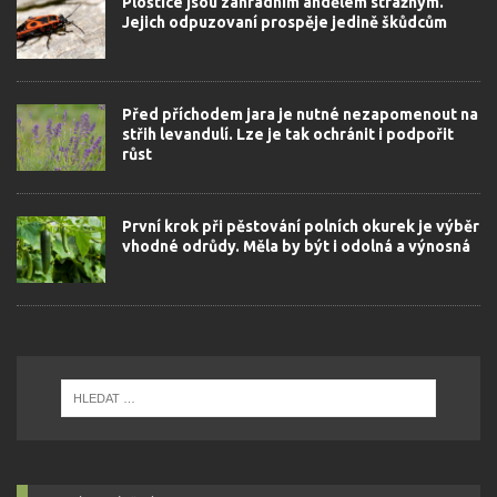
Ploštice jsou zahradním andělem strážným.
Jejich odpuzovaní prospěje jedině škůdcům
Před příchodem jara je nutné nezapomenout na
střih levandulí. Lze je tak ochránit i podpořit
růst
První krok při pěstování polních okurek je výběr
vhodné odrůdy. Měla by být i odolná a výnosná