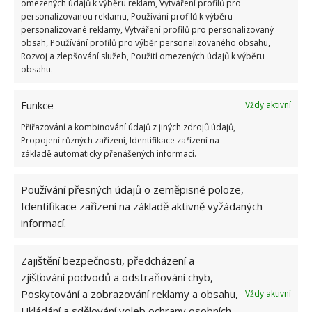
omezených údajů k výběru reklam, Vytváření profilů pro
personalizovanou reklamu, Používání profilů k výběru
personalizované reklamy, Vytváření profilů pro personalizovaný
Fotografie: Freepik
obsah, Používání profilů pro výběr personalizovaného obsahu,
Rozvoj a zlepšování služeb, Použití omezených údajů k výběru
Zužitkujte posekanou trávu
obsahu.
V čerstvé posekané trávě se ukrývá bohatý zdroj
Funkce
Vždy aktivní
dusíku. Hnojivo si z trávy můžete vyrobit tak, že 25l
Přiřazování a kombinování údajů z jiných zdrojů údajů,
kyblík naplníte trávou a zalijete vodou.
Pak 3–5 dní
Propojení různých zařízení, Identifikace zařízení na
základě automaticky přenášených informací.
necháte trávu ve vodě louhovat
. Následně vodu
přefiltrujte a smíchejte jednu odměrku vzniklé směsi
Používání přesných údajů o zeměpisné poloze,
s 9 litry vody a rostliny tímto hnojivem zalijte.
Identifikace zařízení na základě aktivně vyžádaných
informací.
Hnojení organickým kompostem
Postup přípravy tohoto hnojiva je stejný jako výroba
Zajištění bezpečnosti, předcházení a
zjišťování podvodů a odstraňování chyb,
hnojiva z trávy. Naplňte kyblík kompostem, zalijte
Poskytování a zobrazování reklamy a obsahu,
Vždy aktivní
vodou a nechte 2–3 dny odstát. Nakonec směs
Ukládání a sdělování voleb ochrany osobních