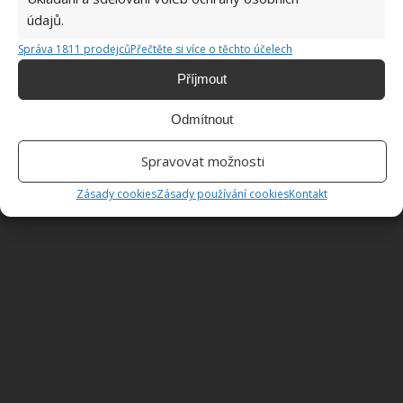
přefiltrujte a nařeďte s vodou, aby výsledná barva
údajů.
roztoku připomínala jantar.
Správa 1811 prodejců
Přečtěte si více o těchto účelech
Zdroj:
Bonasavoir
Příjmout
Odmítnout
Spravovat možnosti
Zásady cookies
Zásady používání cookies
Kontakt