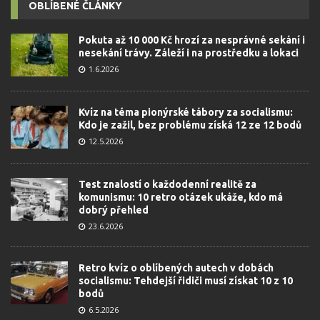
OBLÍBENÉ ČLÁNKY
Pokuta až 10 000 Kč hrozí za nesprávné sekání i
nesekání trávy. Záleží i na prostředku a lokaci
1.6.2026
Kvíz na téma pionýrské tábory za socialismu:
Kdo je zažil, bez problému získá 12 ze 12 bodů
12.5.2026
Test znalostí o každodenní realitě za
komunismu: 10 retro otázek ukáže, kdo má
dobrý přehled
23.6.2026
Retro kvíz o oblíbených autech v dobách
socialismu: Tehdejší řidiči musí získat 10 z 10
bodů
6.5.2026