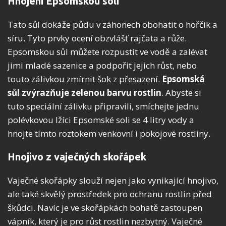
Hnojení Epsomskou solí
Tato sůl dokáže půdu v záhonech obohatit o hořčík a
síru. Tyto prvky ocení obzvlášť rajčata a růže.
Epsomskou sůl můžete rozpustit ve vodě a zalévat
jimi mladé sazenice a podpořit jejich růst, nebo
touto zálivkou zmírnit šok z přesazení.
Epsomská
sůl zvýrazňuje zelenou barvu rostlin
. Abyste si
tuto speciální zálivku připravili, smíchejte jednu
polévkovou lžíci Epsomské soli se 4 litry vody a
hnojte tímto roztokem venkovní i pokojové rostliny.
Hnojivo z vaječných skořápek
Vaječné skořápky slouží nejen jako vynikající hnojivo,
ale také skvělý prostředek pro ochranu rostlin před
škůdci. Navíc je ve skořápkách bohatě zastoupen
vápník, který je pro růst rostlin nezbytný. Vaječné