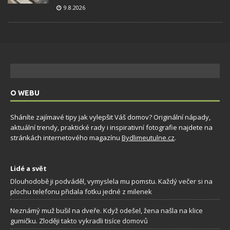
9.8.2026
O WEBU
Sháníte zajímavé tipy jak vylepšit Váš domov? Originální nápady,
aktuální trendy, praktické rady i inspirativní fotografie najdete na
stránkách internetového magazínu
Bydlimeutulne.cz
.
Lidé a svět
Dlouhodobě ji podváděl, vymyslela mu pomstu. Každý večer si na
plochu telefonu přidala fotku jedné z milenek
Neznámý muž bušil na dveře. Když odešel, žena našla na klice
gumičku. Zloději takto vykradli tisíce domovů