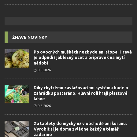
ŽHAVÉ NOVINKY
Po ovocných muškách nezbyde ani stopa. Hravě
je odpudí i jablečný ocet a přípravek na mytí
nádobí
9.8.2026
Díky chytrému zavlažovacímu systému bude o
zahrádku postaráno. Hlavní roli hrají plastové
lahve
9.8.2026
Za tablety do myčky už v obchodě ani korunu.
Vyrobit si je doma zvládne každý a téměř
zadarmo