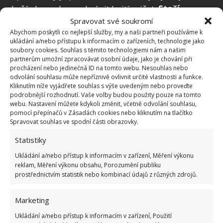
skořápky mohou zabránit hnití rajčat.
Stačí
Spravovat své soukromí
skořápky nadrtit a zahrabat je do půdy
okolo
Abychom poskytli co nejlepší služby, my a naši partneři používáme k
rajčat. Můžete si připravit i zálivku smícháním 20
ukládání a/nebo přístupu k informacím o zařízeních, technologie jako
skořápek se 4 litry vody. Vaječné skořápky ve vodě
soubory cookies. Souhlas s těmito technologiemi nám a našim
partnerům umožní zpracovávat osobní údaje, jako je chování při
několik minut vařte a přes noc nechte vyluhovat.
procházení nebo jedinečná ID na tomto webu. Nesouhlas nebo
Další den tekutinu sceďte a pomocí rozprašovače
odvolání souhlasu může nepříznivě ovlivnit určité vlastnosti a funkce.
Kliknutím níže vyjádřete souhlas s výše uvedeným nebo proveďte
nastříkejte přímo na půdu.
podrobnější rozhodnutí. Vaše volby budou použity pouze na tomto
webu. Nastavení můžete kdykoli změnit, včetně odvolání souhlasu,
pomocí přepínačů v Zásadách cookies nebo kliknutím na tlačítko
Spravovat souhlas ve spodní části obrazovky.
Statistiky
Ukládání a/nebo přístup k informacím v zařízení, Měření výkonu
reklam, Měření výkonu obsahu, Porozumění publiku
prostřednictvím statistik nebo kombinací údajů z různých zdrojů.
Marketing
Ukládání a/nebo přístup k informacím v zařízení, Použití