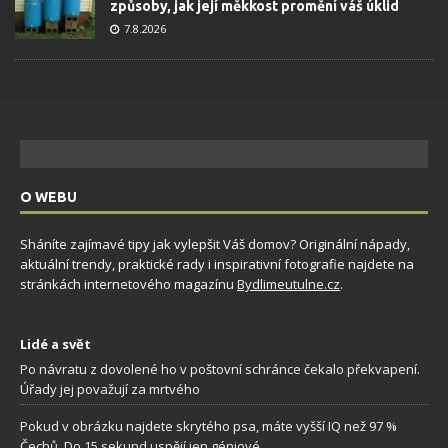
způsoby, jak její měkkost promění váš úklid
7.8.2026
O WEBU
Sháníte zajímavé tipy jak vylepšit Váš domov? Originální nápady,
aktuální trendy, praktické rady i inspirativní fotografie najdete na
stránkách internetového magazínu
Bydlimeutulne.cz
.
Lidé a svět
Po návratu z dovolené ho v poštovní schránce čekalo překvapení.
Úřady jej považují za mrtvého
Pokud v obrázku najdete skrytého psa, máte vyšší IQ než 97 %
Čechů. Do 15 sekund uspějí jen géniové