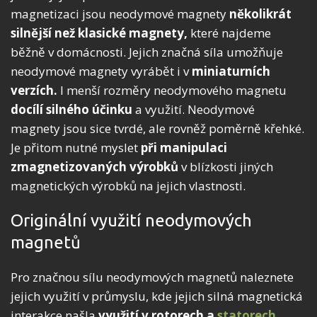
magnetizaci jsou neodymové magnety
několikrát
silnější než klasické magnety,
které najdeme
běžně v domácnosti. Jejich značná síla umožňuje
neodymové magnety vyrábět i v
miniaturních
verzích.
I menší rozměry neodymového magnetu
docílí silného účinku
a využití. Neodymové
magnety jsou sice tvrdé, ale rovněž poměrně křehké.
Je přitom nutné myslet
při manipulaci
zmagnetizovaných výrobků
v blízkosti jiných
magnetických výrobků na jejich vlastnosti.
Originální využití neodymových
magnetů
Pro značnou sílu neodymových magnetů naleznete
jejich využití v průmyslu, kde jejich silná magnetická
interakce našla
využití v rotorech a
statorech