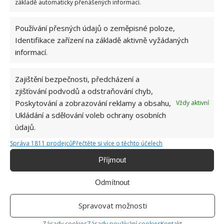
základě automaticky přenášených informací.
Používání přesných údajů o zeměpisné poloze,
OBLÍBENÉ ČLÁNKY
Identifikace zařízení na základě aktivně vyžádaných
informací.
Pokuta až 10 000 Kč hrozí za nesprávné sekání i
nesekání trávy. Záleží i na prostředku a lokaci
Zajištění bezpečnosti, předcházení a
1.6.2026
zjišťování podvodů a odstraňování chyb,
Poskytování a zobrazování reklamy a obsahu,
Vždy aktivní
Kvíz na téma pionýrské tábory za socialismu:
Ukládání a sdělování voleb ochrany osobních
Kdo je zažil, bez problému získá 12 ze 12 bodů
údajů.
12.5.2026
Správa 1811 prodejců
Přečtěte si více o těchto účelech
Příjmout
Test znalostí o každodenní realitě za
komunismu: 10 retro otázek ukáže, kdo má
dobrý přehled
Odmítnout
23.6.2026
Spravovat možnosti
Retro kvíz o oblíbených autech v dobách
Zásady cookies
Zásady používání cookies
Kontakt