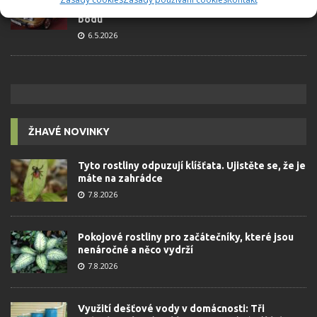
socialismu: Tehdejší řidiči musí získat 10 z 10
bodů
6.5.2026
ŽHAVÉ NOVINKY
Tyto rostliny odpuzují klíšťata. Ujistěte se, že je
máte na zahrádce
7.8.2026
Pokojové rostliny pro začátečníky, které jsou
nenáročné a něco vydrží
7.8.2026
Využití dešťové vody v domácnosti: Tři