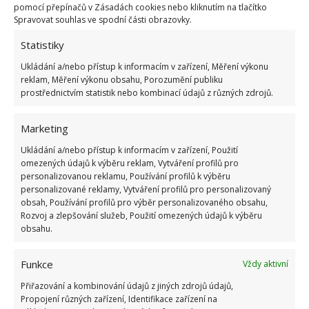
pomocí přepínačů v Zásadách cookies nebo kliknutím na tlačítko
Spravovat souhlas ve spodní části obrazovky.
Statistiky
Ukládání a/nebo přístup k informacím v zařízení, Měření výkonu
reklam, Měření výkonu obsahu, Porozumění publiku
Jiří Kolář
prostřednictvím statistik nebo kombinací údajů z různých zdrojů.
Absolvent České zemědělské
univerzity, který je již od malička
Marketing
velkým kutilem. V podstatě vše, co je
Ukládání a/nebo přístup k informacím v zařízení, Použití
možné najít v j...
[Více o autorovi]
omezených údajů k výběru reklam, Vytváření profilů pro
personalizovanou reklamu, Používání profilů k výběru
personalizované reklamy, Vytváření profilů pro personalizovaný
obsah, Používání profilů pro výběr personalizovaného obsahu,
Rozvoj a zlepšování služeb, Použití omezených údajů k výběru
obsahu.
Funkce
Vždy aktivní
Přiřazování a kombinování údajů z jiných zdrojů údajů,
Propojení různých zařízení, Identifikace zařízení na