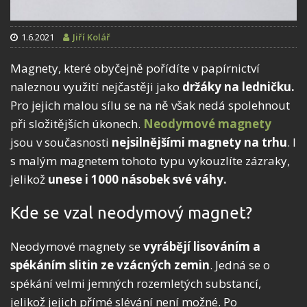
1.6.2021
Jiří Kolář
Magnety, které obyčejně pořídíte v papírnictví
naleznou využití nejčastěji jako
držáky na ledničku.
Pro jejich malou sílu se na ně však nedá spolehnout
při složitějších úkonech.
Neodymové magnety
jsou v současnosti
nejsilnějšími magnety na trhu
. I
s malým magnetem tohoto typu vykouzlíte zázraky,
jelikož
unese i 1000 násobek své váhy.
Kde se vzal neodymový magnet?
Neodymové magnety se
vyrábějí lisováním a
spékáním slitin ze vzácných zemin
. Jedná se o
spékání velmi jemných rozemletých substancí,
jelikož jejich přímé slévání není možné.
Po