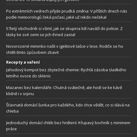
Po extrémních vedrech přijde prudká změna: V příštích dnech nás
podle meteorologů čeká počasí, jaké už nikdo nečekal
57letý obchodník si všiml, jak se skupina lidí naváží do policie. Z
lásky ke své zemi se jich ihned zastal
Novorozené miminko našli v igelitové tašce v lese. Rodiče se ho
chtěli tímto způsobem zbavit
Recepty a vaření
Jahodový kompot bez zbytečné chemie: Rychlá zásoba sladkého
letního ovoce do sklenic
Mazanec bez kalendáře: Chutná svátečně, ale hodí se ke kávě
klidně i v srpnu
Šťavnatá domácí šunka pro každého, kdo chce vědět, co si dává na
chleba
Jednoduchý domácí chléb bez hnětení: Křupavý bochník s minimem
práce