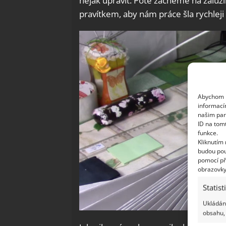
nějak upravit. Poté začneme na žalu
pravítkem, aby nám práce šla rychleji 
Abychom p
informací
našim par
ID na tom
funkce.
Kliknutím
budou pou
pomocí př
obrazovky
Statist
Ukládání
obsahu, 