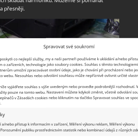
ziích skládat harmoniku. Můžeme si pomáhat
a přesněji.
Spravovat své soukromí
oskytli co nejlepší služby, my a naši partneři používáme k ukládání a/nebo příst
m o zařízeních, technologie jako soubory cookies. Souhlas s těmito technologiem
tnerům umožní zpracovávat osobní údaje, jako je chování při procházení nebo j
to webu. Nesouhlas nebo odvolání souhlasu může nepříznivě ovlivnit určité vlastn
 níže vyjádřete souhlas s výše uvedeným nebo proveďte podrobnější rozhodnutí. 
žity pouze na tomto webu. Nastavení můžete kdykoli změnit, včetně odvolání so
epínačů v Zásadách cookies nebo kliknutím na tlačítko Spravovat souhlas ve spod
.
iky
 a/nebo přístup k informacím v zařízení, Měření výkonu reklam, Měření výkonu
Porozumění publiku prostřednictvím statistik nebo kombinací údajů z různých zdr