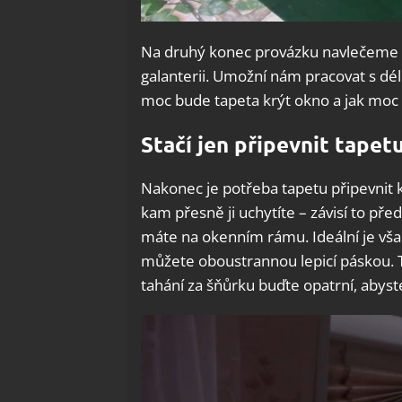
Na druhý konec provázku navlečeme b
galanterii. Umožní nám pracovat s dé
moc bude tapeta krýt okno a jak moc
Stačí jen připevnit tapet
Nakonec je potřeba tapetu připevnit k 
kam přesně ji uchytíte – závisí to pře
máte na okenním rámu. Ideální je však, 
můžete oboustrannou lepicí páskou. Ta
tahání za šňůrku buďte opatrní, abyste