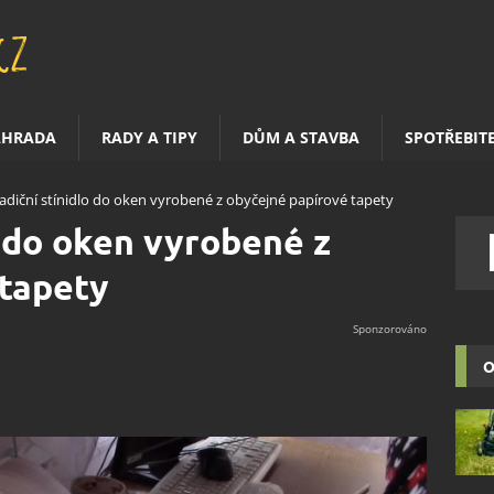
AHRADA
RADY A TIPY
DŮM A STAVBA
SPOTŘEBIT
adiční stínidlo do oken vyrobené z obyčejné papírové tapety
o do oken vyrobené z
 tapety
O