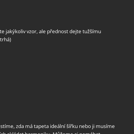
lte jakýkoliv vzor, ale přednost dejte tužšímu
trhá)
istíme, zda má tapeta ideální šířku nebo ji musíme