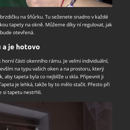
rzdičku na šňůrku. Tu seženete snadno v každé
lkou tapety na okně. Můžeme díky ní regulovat, jak
 bude otevřená.
u a je hotovo
horní části okenního rámu. Je velmi individuální,
devším na typu vašich oken a na prostoru, který
aby tapeta byla co nejblíže u skla. Připevnit ji
peta je lehká, takže by to mělo stačit. Přesto při
 si tapetu nestrhli.