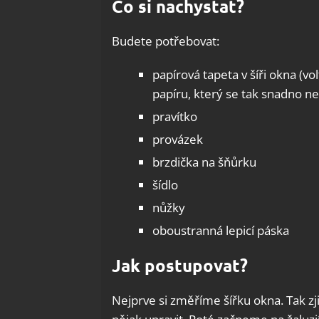
Co si nachystat?
Budete potřebovat:
papírová tapeta v šíři okna (vo
papíru, který se tak snadno ne
pravítko
provázek
brzdička na šňůrku
šídlo
nůžky
oboustranná lepicí páska
Jak postupovat?
Nejprve si změříme šířku okna. Tak zj