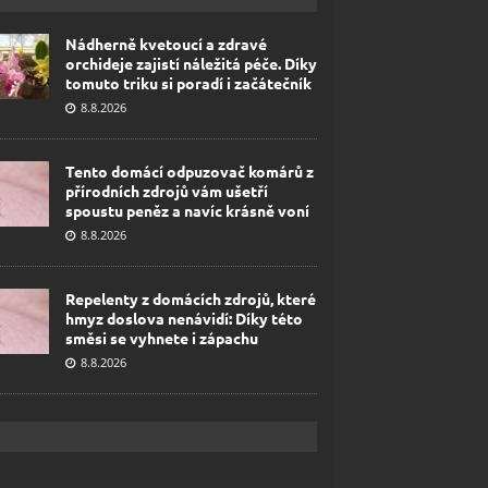
Nádherně kvetoucí a zdravé
orchideje zajistí náležitá péče. Díky
tomuto triku si poradí i začátečník
8.8.2026
Tento domácí odpuzovač komárů z
přírodních zdrojů vám ušetří
spoustu peněz a navíc krásně voní
8.8.2026
Repelenty z domácích zdrojů, které
hmyz doslova nenávidí: Díky této
směsi se vyhnete i zápachu
8.8.2026