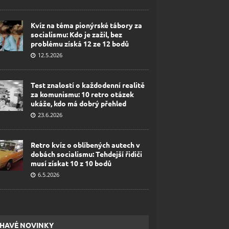
Kvíz na téma pionýrské tábory za
socialismu: Kdo je zažil, bez
problému získá 12 ze 12 bodů
12.5.2026
Test znalostí o každodenní realitě
za komunismu: 10 retro otázek
ukáže, kdo má dobrý přehled
23.6.2026
Retro kvíz o oblíbených autech v
dobách socialismu: Tehdejší řidiči
musí získat 10 z 10 bodů
6.5.2026
HAVÉ NOVINKY