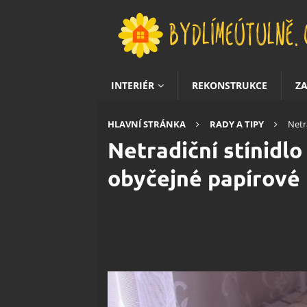
INTERIÉR
REKONSTRUKCE
Z
HLAVNÍ STRÁNKA
RADY A TIPY
Netr
Netradiční stínidl
obyčejné papírové