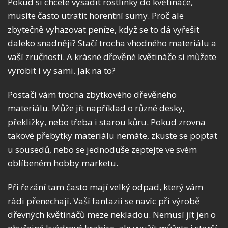
Pokud si chcete vysadit rostlinky do květináče,
musíte často utratit horentní sumy. Proč ale
zbytečně vyhazovat peníze, když se to dá vyřešit
daleko snadněji? Stačí trocha vhodného materiálu a
vaší zručnosti. A krásné dřevěné květináče si můžete
vyrobit i vy sami. Jak na to?
Postačí vám trocha zbytkového dřevěného
materiálu. Může jít například o různé desky,
překližky, nebo třeba i starou kůru. Pokud zrovna
takové přebytky materiálu nemáte, zkuste se poptat
u sousedů, nebo se jednoduše zeptejte ve svém
oblíbeném hobby marketu.
Při řezání tam často mají velký odpad, který vám
rádi přenechají. Vaší fantazii se navíc při výrobě
dřevných květináčů meze nekladou. Nemusí jít jen o