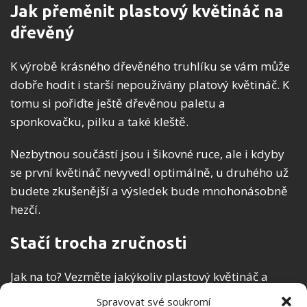
Jak přeměnit plastový květináč na
dřevěný
K výrobě krásného dřevěného truhlíku se vám může
dobře hodit i starší nepoužívány platový květináč. K
tomu si pořiďte ještě dřevěnou paletu a
sponkovačku, pilku a také kleště.
Nezbytnou součástí jsou i šikovné ruce, ale i kdyby
se první květináč nevyvedl optimálně, u druhého už
budete zkušenější a výsledek bude mnohonásobně
hezčí.
Stačí trocha zručnosti
Jak na to? Vezměte jakýkoliv plastový květináč a
podle něj naměřte délku prkének a pilkou si je
Spravovat své soukromí