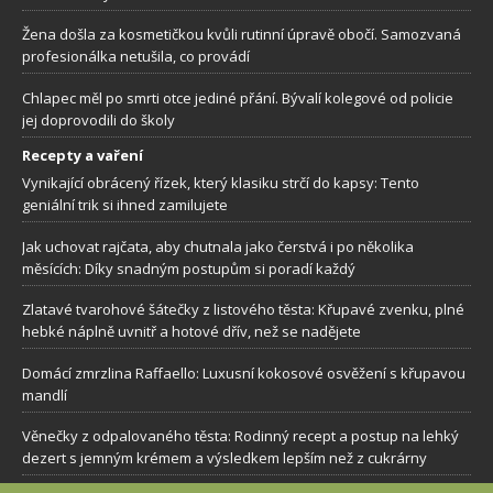
Žena došla za kosmetičkou kvůli rutinní úpravě obočí. Samozvaná
profesionálka netušila, co provádí
Chlapec měl po smrti otce jediné přání. Bývalí kolegové od policie
jej doprovodili do školy
Recepty a vaření
Vynikající obrácený řízek, který klasiku strčí do kapsy: Tento
geniální trik si ihned zamilujete
Jak uchovat rajčata, aby chutnala jako čerstvá i po několika
měsících: Díky snadným postupům si poradí každý
Zlatavé tvarohové šátečky z listového těsta: Křupavé zvenku, plné
hebké náplně uvnitř a hotové dřív, než se nadějete
Domácí zmrzlina Raffaello: Luxusní kokosové osvěžení s křupavou
mandlí
Věnečky z odpalovaného těsta: Rodinný recept a postup na lehký
dezert s jemným krémem a výsledkem lepším než z cukrárny