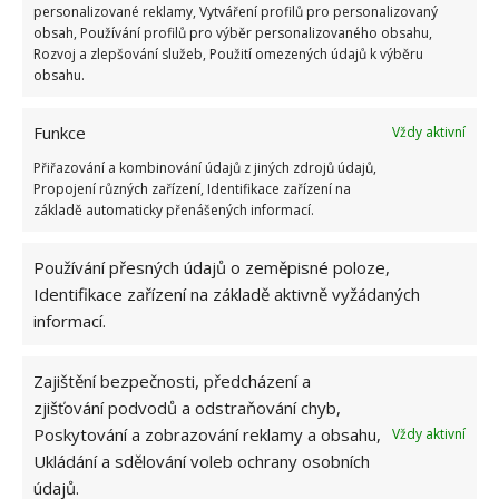
Takto vznikne velmi hezký květináč, který se bude
personalizované reklamy, Vytváření profilů pro personalizovaný
obsah, Používání profilů pro výběr personalizovaného obsahu,
nádherně vyjímat skutečně kdekoliv.
Rozvoj a zlepšování služeb, Použití omezených údajů k výběru
obsahu.
Funkce
Vždy aktivní
Přiřazování a kombinování údajů z jiných zdrojů údajů,
Propojení různých zařízení, Identifikace zařízení na
základě automaticky přenášených informací.
Používání přesných údajů o zeměpisné poloze,
Identifikace zařízení na základě aktivně vyžádaných
informací.
Zajištění bezpečnosti, předcházení a
zjišťování podvodů a odstraňování chyb,
Poskytování a zobrazování reklamy a obsahu,
Vždy aktivní
Ukládání a sdělování voleb ochrany osobních
údajů.