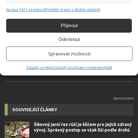
KREATIVNÍ TVOŘENÍ
ZAHRADA
Správa 1811 prodejců
Přečtěte si více o těchto účelech
Příjmout
Hana Musilová
Odmítnout
Do redakce Bydlimeutulne.cz se
přidala během svých studií a práce
redaktorky ji tak nadchla, že se
Spravovat možnosti
rozhodla zůstat. Její v...
[Více o
autorovi]
Zásady cookies
Zásady používání cookies
Kontakt
SOUVISEJÍCÍ ČLÁNKY
Šikovný jarní řez růží je klíčem pro jejich zdravý
vývoj. Správný postup se však liší podle druhů