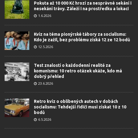
Pokuta až 10 000 Kč hrozí za nesprávné sekání i
nesekání trávy. Záleží i na prostředku a lokaci
1.6.2026
Kvíz na téma pionýrské tábory za socialismu:
Kdo je zažil, bez problému získá 12 ze 12 bodů
12.5.2026
Test znalostí o každodenní realitě za
komunismu: 10 retro otázek ukáže, kdo má
dobrý přehled
23.6.2026
Retro kvíz o oblíbených autech v dobách
socialismu: Tehdejší řidiči musí získat 10 z 10
bodů
6.5.2026