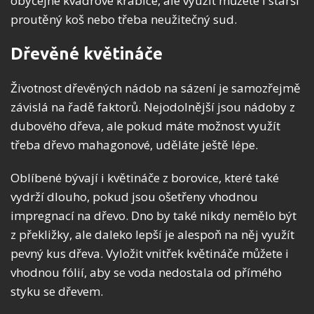
obyčejné kvádrové krabice, ale využít můžete i starší
proutěný koš nebo třeba neužitečný sud.
Dřevěné květináče
Životnost dřevěných nádob na sázení je samozřejmě
závislá na řadě faktorů. Nejodolnější jsou nádoby z
dubového dřeva, ale pokud máte možnost využít
třeba dřevo mahagonové, uděláte ještě lépe.
Oblíbené bývají i květináče z borovice, které také
vydrží dlouho, pokud jsou ošetřeny vhodnou
impregnací na dřevo. Dno by také nikdy nemělo být
z překližky, ale daleko lepší je alespoň na něj využít
pevný kus dřeva. Vyložit vnitřek květináče můžete i
vhodnou fólií, aby se voda nedostala od přímého
styku se dřevem.