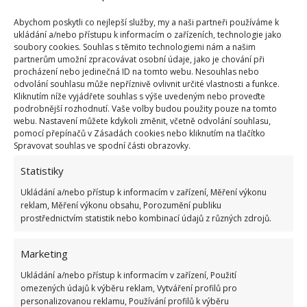
zkraťte do požadované délky. Jakmile máte prkénka
Abychom poskytli co nejlepší služby, my a naši partneři používáme k
připravené, položte si květináč na bok a zkusmo si
ukládání a/nebo přístupu k informacím o zařízeních, technologie jako
rozložte nachystané laťky po celém jeho obvodu.
soubory cookies. Souhlas s těmito technologiemi nám a našim
partnerům umožní zpracovávat osobní údaje, jako je chování při
Takto hned uvidíte, zda vám někde něco chybí, nebo
procházení nebo jedinečná ID na tomto webu. Nesouhlas nebo
přebývá, a dřív, než začnete dřeva napevno
odvolání souhlasu může nepříznivě ovlivnit určité vlastnosti a funkce.
Kliknutím níže vyjádřete souhlas s výše uvedeným nebo proveďte
přidělávat, budete mít přehled o situaci.
podrobnější rozhodnutí. Vaše volby budou použity pouze na tomto
webu. Nastavení můžete kdykoli změnit, včetně odvolání souhlasu,
Jamile jste s výsledkem spokojeni, budete
pomocí přepínačů v Zásadách cookies nebo kliknutím na tlačítko
Spravovat souhlas ve spodní části obrazovky.
potřebovat pomoc sponkovačky. S tou samozřejmě
pracujte opatrně, abyste si neublížili. Klidně si ruce
Statistiky
chraňte rukavicemi. Prkénko zasuňte pod okraj
Ukládání a/nebo přístup k informacím v zařízení, Měření výkonu
květináče a na obou koncích ho připevněte
reklam, Měření výkonu obsahu, Porozumění publiku
prostřednictvím statistik nebo kombinací údajů z různých zdrojů.
Tímto způsobem postupujte po celém obvodu,
Marketing
dokud nebudete s výsledkem zcela spokojení. Ostré
hroty, které mohou trčet uvnitř květináče kleštěmi
Ukládání a/nebo přístup k informacím v zařízení, Použití
omezených údajů k výběru reklam, Vytváření profilů pro
zahněte, abyste se o ně nezranili. A můžete sázet.
personalizovanou reklamu, Používání profilů k výběru