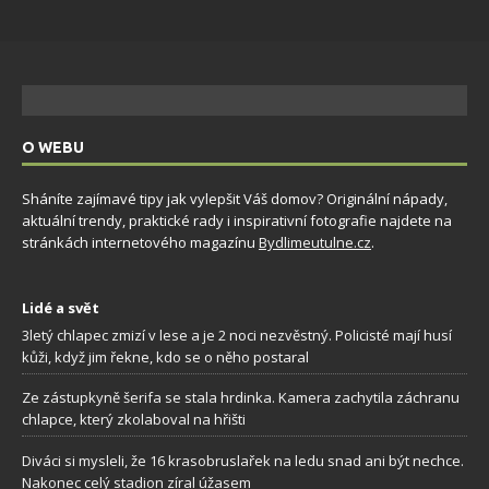
O WEBU
Sháníte zajímavé tipy jak vylepšit Váš domov? Originální nápady,
aktuální trendy, praktické rady i inspirativní fotografie najdete na
stránkách internetového magazínu
Bydlimeutulne.cz
.
Lidé a svět
3letý chlapec zmizí v lese a je 2 noci nezvěstný. Policisté mají husí
kůži, když jim řekne, kdo se o něho postaral
Ze zástupkyně šerifa se stala hrdinka. Kamera zachytila záchranu
chlapce, který zkolaboval na hřišti
Diváci si mysleli, že 16 krasobruslařek na ledu snad ani být nechce.
Nakonec celý stadion zíral úžasem