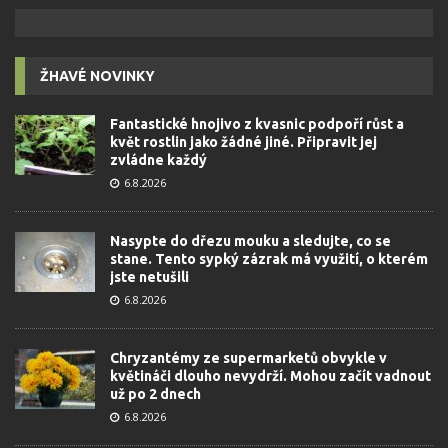
ŽHAVÉ NOVINKY
Fantastické hnojivo z kvasnic podpoří růst a
květ rostlin jako žádné jiné. Připravit jej
zvládne každý
6.8.2026
Nasypte do dřezu mouku a sledujte, co se
stane. Tento sypký zázrak má využití, o kterém
jste netušili
6.8.2026
Chryzantémy ze supermarketů obvykle v
květináči dlouho nevydrží. Mohou začít vadnout
už po 2 dnech
6.8.2026