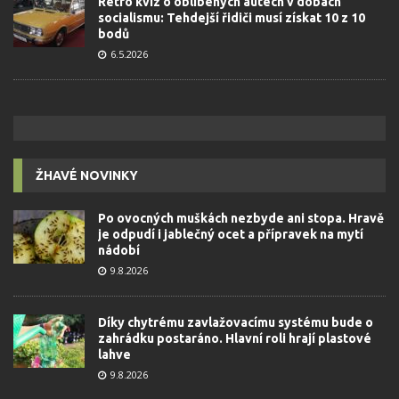
Retro kvíz o oblíbených autech v dobách
socialismu: Tehdejší řidiči musí získat 10 z 10
bodů
6.5.2026
ŽHAVÉ NOVINKY
Po ovocných muškách nezbyde ani stopa. Hravě
je odpudí i jablečný ocet a přípravek na mytí
nádobí
9.8.2026
Díky chytrému zavlažovacímu systému bude o
zahrádku postaráno. Hlavní roli hrají plastové
lahve
9.8.2026