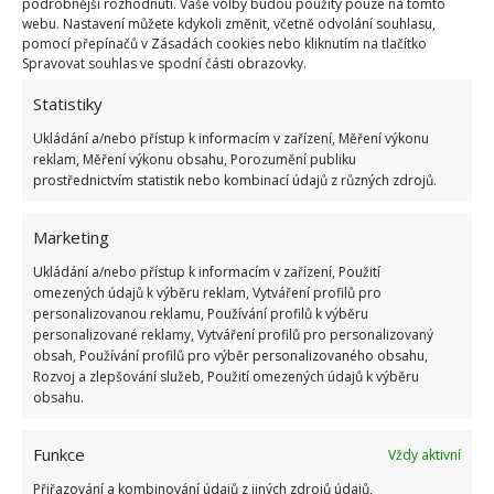
podrobnější rozhodnutí. Vaše volby budou použity pouze na tomto
Nero Ebano
. V jejich případě je vhodné umístit je do
webu. Nastavení můžete kdykoli změnit, včetně odvolání souhlasu,
pomocí přepínačů v Zásadách cookies nebo kliknutím na tlačítko
interiéru nebo zastíněných prostor, protože se na
Spravovat souhlas ve spodní části obrazovky.
přímém slunečním svitu rychle zahřívají.
Růžové
Statistiky
oblázky Rosso Verona
nádherně sladíte s růžemi,
které budou potěšeny i malým množstvím vápníku,
Ukládání a/nebo přístup k informacím v zařízení, Měření výkonu
reklam, Měření výkonu obsahu, Porozumění publiku
který tento materiál při zálivce uvolňuje.
prostřednictvím statistik nebo kombinací údajů z různých zdrojů.
Potřebujete si koupit oblázky?
Marketing
Ukládání a/nebo přístup k informacím v zařízení, Použití
Prodej oblázků
v pytlích uložených na paletách je
omezených údajů k výběru reklam, Vytváření profilů pro
nejpohodlnějším způsobem, jak si pořídit materiál
personalizovanou reklamu, Používání profilů k výběru
pro nové projekty. E-shop Stonex.cz vám nabízí
personalizované reklamy, Vytváření profilů pro personalizovaný
obsah, Používání profilů pro výběr personalizovaného obsahu,
rozsáhlou paletu barev valounků
, které si můžete
Rozvoj a zlepšování služeb, Použití omezených údajů k výběru
koupit už od 100 kg. Pokud se potřebujete poradit,
obsahu.
na infolince na vás čekají odborní pracovníci, kteří
Funkce
rádi zodpoví vaše dotazy. Přínosem je také
doprava
Vždy aktivní
zdarma po celé České republice
.
Přiřazování a kombinování údajů z jiných zdrojů údajů,