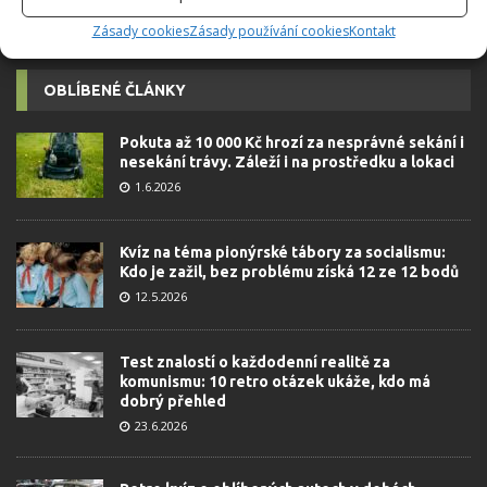
Zásady cookies
Zásady používání cookies
Kontakt
OBLÍBENÉ ČLÁNKY
Pokuta až 10 000 Kč hrozí za nesprávné sekání i
nesekání trávy. Záleží i na prostředku a lokaci
1.6.2026
Kvíz na téma pionýrské tábory za socialismu:
Kdo je zažil, bez problému získá 12 ze 12 bodů
12.5.2026
Test znalostí o každodenní realitě za
komunismu: 10 retro otázek ukáže, kdo má
dobrý přehled
23.6.2026