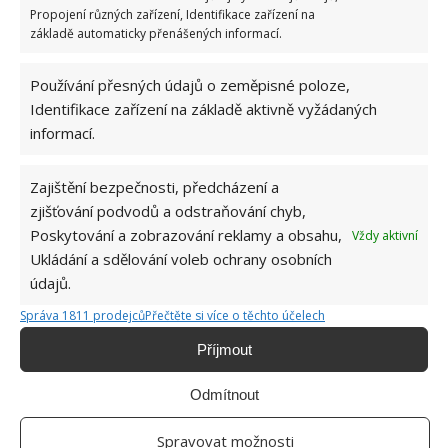
Propojení různých zařízení, Identifikace zařízení na
základě automaticky přenášených informací.
Používání přesných údajů o zeměpisné poloze,
Identifikace zařízení na základě aktivně vyžádaných
informací.
Jiří Kolář
Absolvent České zemědělské
Zajištění bezpečnosti, předcházení a
univerzity, který je již od malička
zjišťování podvodů a odstraňování chyb,
velkým kutilem. V podstatě vše, co je
Poskytování a zobrazování reklamy a obsahu,
Vždy aktivní
možné najít v j...
[Více o autorovi]
Ukládání a sdělování voleb ochrany osobních
údajů.
Správa 1811 prodejců
Přečtěte si více o těchto účelech
Příjmout
Odmítnout
Spravovat možnosti