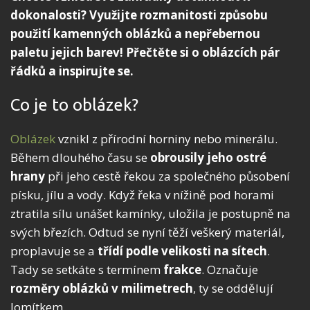
dokonalosti? Využijte rozmanitosti způsobu
použití kamenných oblázků a nepřebernou
paletu jejich barev! Přečtěte si o oblázcích pár
řádků a inspirujte se.
Co je to oblázek?
Oblázek
vznikl z přírodní horniny nebo minerálu.
Během dlouhého času se
obrousily jeho ostré
hrany
při jeho cestě řekou za společného působení
písku, jílu a vody. Když řeka v nížině pod horami
ztratila sílu unášet kamínky, uložila je postupně na
svých březích. Odtud se nyní těží veškerý materiál,
proplavuje se a
třídí podle velikosti na sítech
.
Tady se setkáte s termínem
frakce
. Označuje
rozměry oblázků v milimetrech
, ty se oddělují
lomítkem.