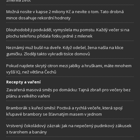
Možná nosíte v kapse 2 miliony Kč a nevíte o tom. Tato drobná
mince dosahuje rekordní hodnoty
Dlouhodobě ji podváděl, vymyslela mu pomstu. Každý večer si na
plochu telefonu přidala fotku jedné z milenek
Neznámý muž bušil na dveře. Když odešel, žena našla na klice
gumičku. Zloději takto vykradli tisíce domovů
Pokud najdete skrytý citron mezi jablky a hruškami, máte mnohem
vyšší IQ, než většina Čechů
Recepty a vaření
Zavařená masová směs po domácku: Tajná zbraň pro večery bez
plánu a velkého vaření
Bramborák s kuřecí směsí: Poctivá a rychlá večeře, která spojí
křupavé brambory se šťavnatým masem v jednom
Vrstvený čokoládový zázrak: Jak na nepečený pudinkový zákusek
s tvarohem a banány