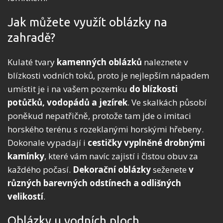
Jak můžete využít oblázky na
zahradě?
Kulaté tvary
kamenných oblázků
naleznete v
blízkosti vodních toků, proto je nejlepším nápadem
umístit je i na vašem pozemku
do blízkosti
potůčků, vodopádů a jezírek
. Ve skalkách působí
poněkud nepatřičně, protože tam jde o imitaci
horského terénu s rozeklanými horskými hřebeny.
Dokonale vypadají i
cestičky
vyplněné drobnými
kamínky
, které vám navíc zajistí i čistou obuv za
každého počasí.
Dekorační oblázky
seženete
v
různých barevných odstínech a odlišných
velikostí
.
Oblázky u vodních ploch