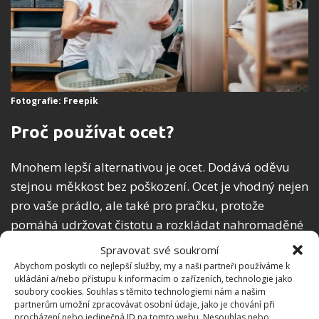
Fotografie: Freepik
Proč používat ocet?
Mnohem lepší alternativou je ocet. Dodává oděvu
stejnou měkkost bez poškození. Ocet je vhodný nejen
pro vaše prádlo, ale také pro pračku, protože
pomáhá udržovat čistotu a rozkládat nahromaděné
zbytky z látek. Ocet také neutralizuje nepříjemné
Spravovat své soukromí
pachy a je úžasně levný. Rozhodně mnohem levnější,
Abychom poskytli co nejlepší služby, my a naši partneři používáme k
ukládání a/nebo přístupu k informacím o zařízeních, technologie jako
než chemické a průmyslově vyrobené prací
soubory cookies. Souhlas s těmito technologiemi nám a našim
prostředky.
partnerům umožní zpracovávat osobní údaje, jako je chování při
procházení nebo jedinečná ID na tomto webu. Nesouhlas nebo