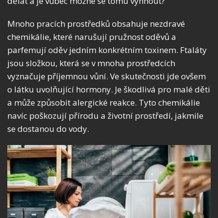
dělat a je vůbec možné se tomu vyhnout?
Mnoho pracích prostředků obsahuje nezdravé
chemikálie, které narušují pružnost oděvů a
parfemují oděv jedním konkrétním toxinem. Ftaláty
jsou složkou, která se v mnoha prostředcích
vyznačuje příjemnou vůní. Ve skutečnosti jde ovšem
o látku uvolňující hormony. Je škodlivá pro malé děti
a může způsobit alergické reakce. Tyto chemikálie
navíc poškozují přírodu a životní prostředí, jakmile
se dostanou do vody.