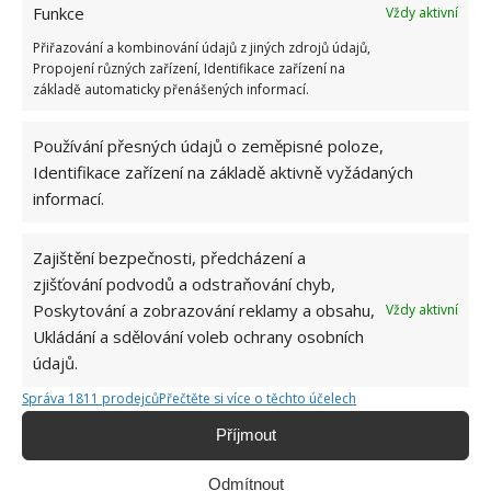
Funkce
Vždy aktivní
Přiřazování a kombinování údajů z jiných zdrojů údajů,
Propojení různých zařízení, Identifikace zařízení na
základě automaticky přenášených informací.
Používání přesných údajů o zeměpisné poloze,
Identifikace zařízení na základě aktivně vyžádaných
informací.
Zajištění bezpečnosti, předcházení a
zjišťování podvodů a odstraňování chyb,
DOMÁCÍ PRÁCE
OCET
PRANÍ
Poskytování a zobrazování reklamy a obsahu,
Vždy aktivní
Ukládání a sdělování voleb ochrany osobních
údajů.
Hana Musilová
Správa 1811 prodejců
Přečtěte si více o těchto účelech
Do redakce Bydlimeutulne.cz se
Příjmout
přidala během svých studií a práce
redaktorky ji tak nadchla, že se
Odmítnout
rozhodla zůstat. Její v...
[Více o