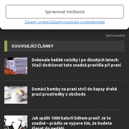
autorovi]
Spravovat možnosti
Zásady cookies
Zásady používání cookies
Kontakt
SOUVISEJÍCÍ ČLÁNKY
Dokonale hebké ručníky i po dlouhých letech:
Stačí dodržovat tato snadná pravidla při praní
Domácí bomby na praní strčí do kapsy drahé
prací prostředky z obchodu
Jak spálit 1000 kalorií během praní? Je to
snadné – prádlo se vypere tím, že budete
šlapat do pedálů