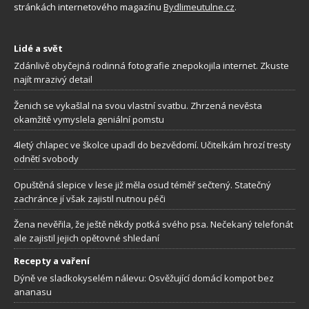
stránkách internetového magazínu
Bydlimeutulne.cz
.
Lidé a svět
Zdánlivě obyčejná rodinná fotografie znepokojila internet. Zkuste
najít mrazivý detail
Ženich se vykašlal na svou vlastní svatbu. Zhrzená nevěsta
okamžitě vymyslela geniální pomstu
4letý chlapec ve školce upadl do bezvědomí. Učitelkám hrozí tresty
odnětí svobody
Opuštěná slepice v lese již měla osud téměř sečtený. Statečný
zachránce jí však zajistil nutnou péči
Žena nevěřila, že ještě někdy potká svého psa. Nečekaný telefonát
ale zajistil jejich opětovné shledaní
Recepty a vaření
Dýně ve sladkokyselém nálevu: Osvěžující domácí kompot bez
ananasu