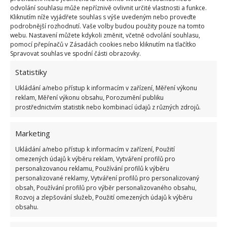
odvolání souhlasu může nepříznivě ovlivnit určité vlastnosti a funkce.
Na jednu pračku navíc použijete jen desetinu šálku.
Kliknutím níže vyjádřete souhlas s výše uvedeným nebo proveďte
Jediná lahev vám tak vydrží na 48 praní! Chcete-li
podrobnější rozhodnutí. Vaše volby budou použity pouze na tomto
webu. Nastavení můžete kdykoli změnit, včetně odvolání souhlasu,
svým šatům dopřát příjemnou vůni, můžete přidat
pomocí přepínačů v Zásadách cookies nebo kliknutím na tlačítko
do praní několik kapek levandulového éterického
Spravovat souhlas ve spodní části obrazovky.
oleje. Ten zajistí, že vaše oděvy budou nebesky
Statistiky
vonět. Na prací prostředek z octa smíchejte 4 šálky
Ukládání a/nebo přístup k informacím v zařízení, Měření výkonu
vroucí vody (zchladlé), 1,5 šálku octa a asi 10 kapek
reklam, Měření výkonu obsahu, Porozumění publiku
levandulového éterického oleje. Používejte množství,
prostřednictvím statistik nebo kombinací údajů z různých zdrojů.
na jaké jste během praní zvyklí.
Marketing
Zdroj:
TheSpruce
Ukládání a/nebo přístup k informacím v zařízení, Použití
omezených údajů k výběru reklam, Vytváření profilů pro
personalizovanou reklamu, Používání profilů k výběru
personalizované reklamy, Vytváření profilů pro personalizovaný
obsah, Používání profilů pro výběr personalizovaného obsahu,
Rozvoj a zlepšování služeb, Použití omezených údajů k výběru
obsahu.