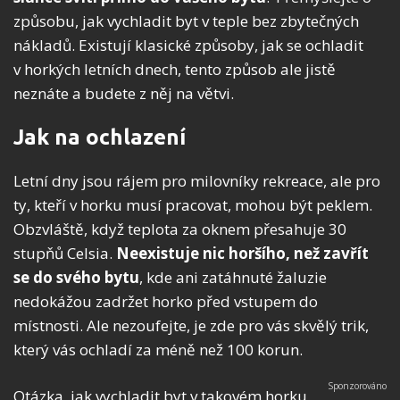
způsobu, jak vychladit byt v teple bez zbytečných
nákladů. Existují klasické způsoby, jak se ochladit
v horkých letních dnech, tento způsob ale jistě
neznáte a budete z něj na větvi.
Jak na ochlazení
Letní dny jsou rájem pro milovníky rekreace, ale pro
ty, kteří v horku musí pracovat, mohou být peklem.
Obzvláště, když teplota za oknem přesahuje 30
stupňů Celsia.
Neexistuje nic horšího, než zavřít
se do svého bytu
, kde ani zatáhnuté žaluzie
nedokážou zadržet horko před vstupem do
místnosti. Ale nezoufejte, je zde pro vás skvělý trik,
který vás ochladí za méně než 100 korun.
Otázka, jak vychladit byt v takovém horku,