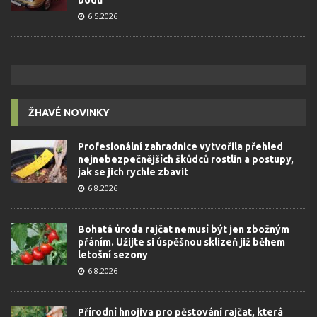
6.5.2026
ŽHAVÉ NOVINKY
Profesionální zahradnice vytvořila přehled
nejnebezpečnějších škůdců rostlin a postupy,
jak se jich rychle zbavit
6.8.2026
Bohatá úroda rajčat nemusí být jen zbožným
přáním. Užijte si úspěšnou sklizeň již během
letošní sezony
6.8.2026
Přírodní hnojiva pro pěstování rajčat, která