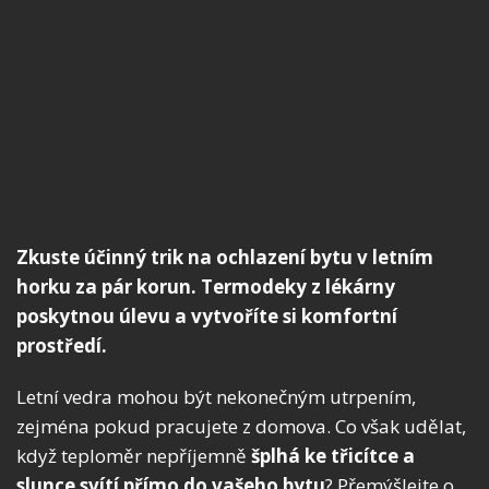
Zkuste účinný trik na ochlazení bytu v letním
horku za pár korun. Termodeky z lékárny
poskytnou úlevu a vytvoříte si komfortní
prostředí.
Letní vedra mohou být nekonečným utrpením,
zejména pokud pracujete z domova. Co však udělat,
když teploměr nepříjemně
šplhá ke třicítce a
slunce svítí přímo do vašeho bytu
? Přemýšlejte o