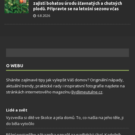
zajistí bohatou úrodu šťavnatých a chutných
plodů. Připravte se na letošní sezonu včas
6.8.2026
O WEBU
Sháníte zajímavé tipy jak vylepšit Váš domov? Originální nápady,
aktuální trendy, praktické rady i inspirativní fotografie najdete na
stránkách internetového magazínu
Bydlimeutulne.cz
.
Lidé a svět
Vyzvedla si dítě ve školce a jela domů. To, co našla na jeho těle, ji
do běla vytočilo
Přání postaršího zákazníka označil za nadlidský úkol. Kadeřník