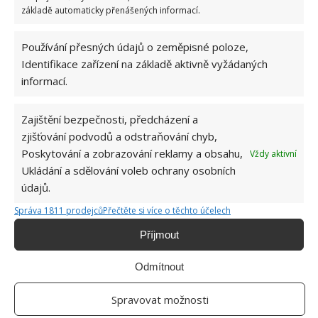
základě automaticky přenášených informací.
Používání přesných údajů o zeměpisné poloze,
Identifikace zařízení na základě aktivně vyžádaných
HORKO
OCHLAZENÍ
informací.
Zajištění bezpečnosti, předcházení a
Jiří Kolář
zjišťování podvodů a odstraňování chyb,
Absolvent České zemědělské
Poskytování a zobrazování reklamy a obsahu,
Vždy aktivní
univerzity, který je již od malička
Ukládání a sdělování voleb ochrany osobních
velkým kutilem. V podstatě vše, co je
údajů.
možné najít v j...
[Více o autorovi]
Správa 1811 prodejců
Přečtěte si více o těchto účelech
Příjmout
Odmítnout
Spravovat možnosti
SOUVISEJÍCÍ ČLÁNKY