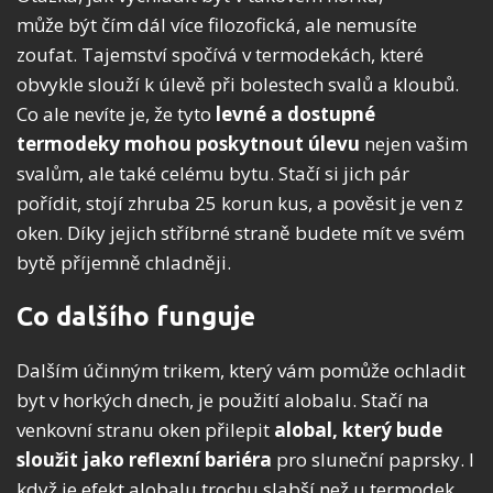
může být čím dál více filozofická, ale nemusíte
zoufat. Tajemství spočívá v termodekách, které
obvykle slouží k úlevě při bolestech svalů a kloubů.
Co ale nevíte je, že tyto
levné a dostupné
termodeky mohou poskytnout úlevu
nejen vašim
svalům, ale také celému bytu. Stačí si jich pár
pořídit, stojí zhruba 25 korun kus, a pověsit je ven z
oken. Díky jejich stříbrné straně budete mít ve svém
bytě příjemně chladněji.
Co dalšího funguje
Dalším účinným trikem, který vám pomůže ochladit
byt v horkých dnech, je použití alobalu. Stačí na
venkovní stranu oken přilepit
alobal, který
bude
sloužit jako reflexní bariéra
pro sluneční paprsky. I
když je efekt alobalu trochu slabší než u termodek,