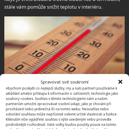
stále vám pomůže snížit teplotu v interiéru.
Spravovat své soukromí
Abychom poskytli co nejlepší služby, my a naši partneři používáme k
Fotografie: Pixabay
ukládání a/nebo přístupu k informacím o zařízeních, technologie jako
soubory cookies. Souhlas s těmito technologiemi nám a našim
A nezapomeňte na základy. Když odcházíte z
partnerům umožní zpracovávat osobní údaje, jako je chování při
procházení nebo jedinečná ID na tomto webu. Nesouhlas nebo
domova do práce, vždy zatáhněte žaluzie, aby se
odvolání souhlasu může nepříznivě ovlivnit určité vlastnosti a funkce.
minimalizovalo nahřívání místnosti slunečními
Kliknutím níže vyjádřete souhlas s výše uvedeným nebo proveďte
podrobnější rozhodnutí. Vaše volby budou použity pouze na tomto
paprsky. Pravidelné větrání bytu je také klíčové pro