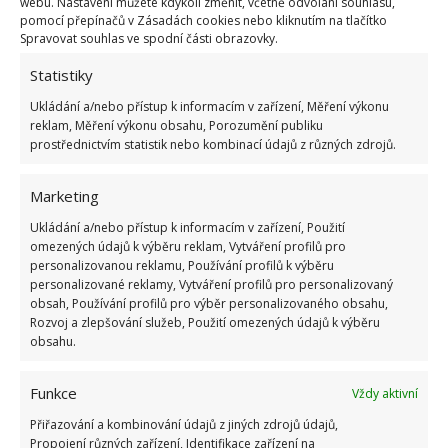
webu. Nastavení můžete kdykoli změnit, včetně odvolání souhlasu,
udržení příjemné teploty. Nebo si postavte před
pomocí přepínačů v Zásadách cookies nebo kliknutím na tlačítko
Spravovat souhlas ve spodní části obrazovky.
ventilátor misku s ledem a uvidíte, jak rychle se
teplota v místnosti sníží.
Statistiky
Ukládání a/nebo přístup k informacím v zařízení, Měření výkonu
Zdroj:
Domek i Ogrodek
reklam, Měření výkonu obsahu, Porozumění publiku
prostřednictvím statistik nebo kombinací údajů z různých zdrojů.
Marketing
Ukládání a/nebo přístup k informacím v zařízení, Použití
omezených údajů k výběru reklam, Vytváření profilů pro
personalizovanou reklamu, Používání profilů k výběru
personalizované reklamy, Vytváření profilů pro personalizovaný
obsah, Používání profilů pro výběr personalizovaného obsahu,
Rozvoj a zlepšování služeb, Použití omezených údajů k výběru
obsahu.
Funkce
Vždy aktivní
Přiřazování a kombinování údajů z jiných zdrojů údajů,
Propojení různých zařízení, Identifikace zařízení na