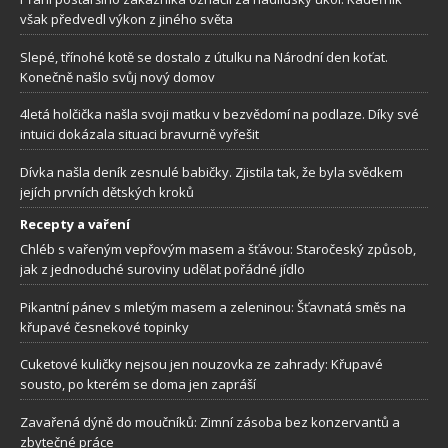
však předvedl výkon z jiného světa
Slepé, třínohé kotě se dostalo z útulku na Národní den koťat.
Konečně našlo svůj nový domov
4letá holčička našla svoji matku v bezvědomí na podlaze. Díky své
intuici dokázala situaci bravurně vyřešit
Dívka našla deník zesnulé babičky. Zjistila tak, že byla svědkem
jejích prvních dětských kroků
Recepty a vaření
Chléb s vařeným vepřovým masem a šťávou: Staročeský způsob,
jak z jednoduché suroviny udělat pořádné jídlo
Pikantní pánev s mletým masem a zeleninou: Šťavnatá směs na
křupavé česnekové topinky
Cuketové kuličky nejsou jen nouzovka ze zahrady: Křupavé
sousto, po kterém se doma jen zapráší
Zavařená dýně do moučníků: Zimní zásoba bez konzervantů a
zbytečné práce