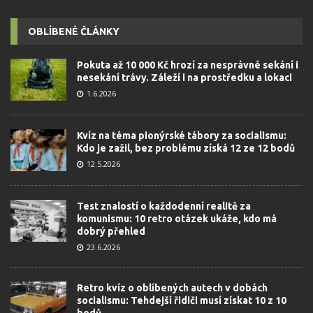
OBLÍBENÉ ČLÁNKY
Pokuta až 10 000 Kč hrozí za nesprávné sekání i
nesekání trávy. Záleží i na prostředku a lokaci
1.6.2026
Kvíz na téma pionýrské tábory za socialismu:
Kdo je zažil, bez problému získá 12 ze 12 bodů
12.5.2026
Test znalostí o každodenní realitě za
komunismu: 10 retro otázek ukáže, kdo má
dobrý přehled
23.6.2026
Retro kvíz o oblíbených autech v dobách
socialismu: Tehdejší řidiči musí získat 10 z 10
bodů