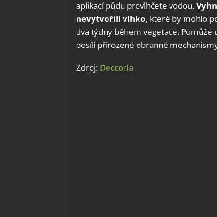
aplikací půdu provlhčete vodou.
Vyhně
nevytvořili vlhko
, které by mohlo po
dva týdny během vegetace. Pomůže ud
posílí přirozené obranné mechanismy 
Zdroj:
Deccoria