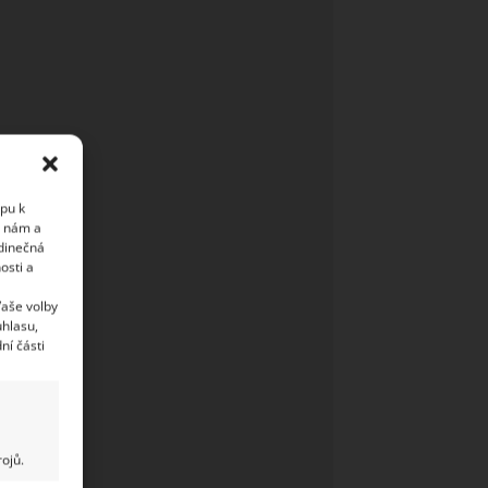
upu k
i nám a
edinečná
osti a
Vaše volby
uhlasu,
ní části
ojů.