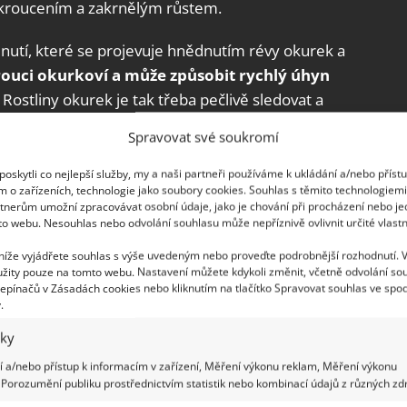
m, kroucením a zakrnělým růstem.
dnutí, které se projevuje hnědnutím révy okurek a
rouci okurkoví
a může způsobit rychlý úhyn
 Rostliny okurek je tak třeba pečlivě sledovat a
o riziko onemocnění nebo napadení plísněmi.
Spravovat své soukromí
oskytli co nejlepší služby, my a naši partneři používáme k ukládání a/nebo příst
m o zařízeních, technologie jako soubory cookies. Souhlas s těmito technologiem
tnerům umožní zpracovávat osobní údaje, jako je chování při procházení nebo j
to webu. Nesouhlas nebo odvolání souhlasu může nepříznivě ovlivnit určité vlastn
 níže vyjádřete souhlas s výše uvedeným nebo proveďte podrobnější rozhodnutí. 
žity pouze na tomto webu. Nastavení můžete kdykoli změnit, včetně odvolání so
epínačů v Zásadách cookies nebo kliknutím na tlačítko Spravovat souhlas ve spod
.
iky
 a/nebo přístup k informacím v zařízení, Měření výkonu reklam, Měření výkonu
Porozumění publiku prostřednictvím statistik nebo kombinací údajů z různých zdr