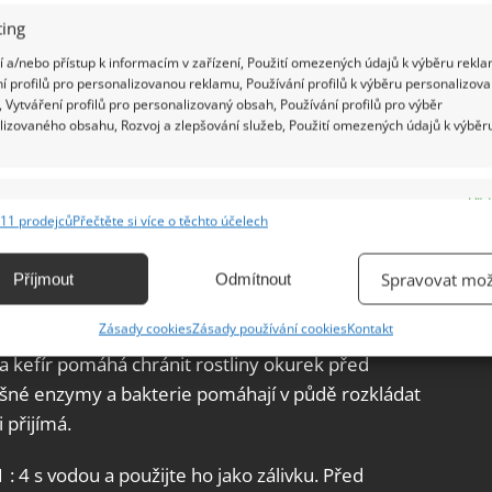
ing
 a/nebo přístup k informacím v zařízení, Použití omezených údajů k výběru rekla
í profilů pro personalizovanou reklamu, Používání profilů k výběru personalizov
 Vytváření profilů pro personalizovaný obsah, Používání profilů pro výběr
lizovaného obsahu, Rozvoj a zlepšování služeb, Použití omezených údajů k výběr
e
Vžd
11 prodejců
Přečtěte si více o těchto účelech
ání a kombinování údajů z jiných zdrojů údajů, Propojení různých zařízení,
ojivo
kace zařízení na základě automaticky přenášených informací.
Spravovat mož
Příjmout
Odmítnout
 který obsahuje prospěšné bakterie a kmeny
ání přesných údajů o zeměpisné poloze, Identifikace zařízení na
Zásady cookies
Zásady používání cookies
Kontakt
ojují proti škodlivým patogenům, houbám,
ě aktivně vyžádaných informací.
va kefír pomáhá chránit rostliny okurek před
né enzymy a bakterie pomáhají v půdě rozkládat
ění bezpečnosti, předcházení a zjišťování podvodů a
 přijímá.
ňování chyb, Poskytování a zobrazování reklamy a obsahu,
Vžd
ní a sdělování voleb ochrany osobních údajů.
: 4 s vodou a použijte ho jako zálivku. Před