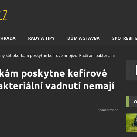
AHRADA
RADY A TIPY
DŮM A STAVBA
SPOTŘEBIT
ý štít okurkám poskytne kefírové hnojivo. Padlí ani bakteriální
rkám poskytne kefírové
bakteriální vadnutí nemají
O