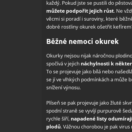
každý. Pokud jste se pustili do pěstová
můžete podpořit jejich růst
. Ne vž
věcmi si poradí i suroviny, které běžn
dobré rostliny okurek ošetřit kefírem
Běžné nemoci okurek
Okurky nejsou nijak náročnou plodinou
spočívá v jejich
náchylnosti
k někter
To se projevuje jako bílá nebo našedlá
se jí ve vlhkých podmínkách a může br
snížení výnosu.
Plíseň se pak projevuje jako žluté skv
spodní straně se vyvíjí purpurově še
rychle šíří,
napadené listy odumíraj
plodů
. Vážnou chorobou je pak virus