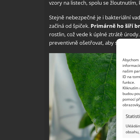
vzory na listech, spolu se žloutnutí
Stejně nebezpečné je i bakteriální va
začíná od špiček.
Primárně ho šíří b
rostlin, což vede k úplné ztrátě úrody.
preventivně ošetřovat, aby se snížil
Abychom p
informací
našim par
ID na tom
funkce.
Kliknutím
budou pou
pomocí př
obrazovky
Statist
Ukládání
obsahu, 