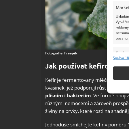
Market
Ukládání
Vytvářen
reklamy,
persona
obsahu.
Funkc
Fotografie: Freepik
Správa 18
Přiřazov
Jak používat kefírové hn
Identifi
Kefír je fermentovaný mléčný nápoj,
Použív
kvasinek, jež podporují růst rostlin a
b
základ
plísním i bakteriím
. Ve formě hnoji
různými nemocemi a zároveň prospěš
Zajišt
živiny na prvky, které rostlina snadněji
odstra
Ukládá
Jednoduše smíchejte kefír v poměru 1 