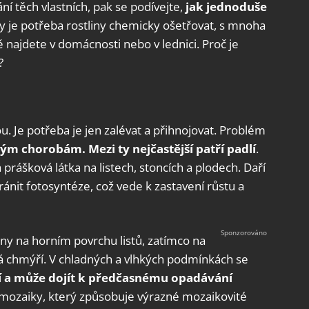
ní těch vlastních, pak se podívejte,
jak jednoduše
dy je potřeba rostliny chemicky ošetřovat, s mnoha
ě najdete v domácnosti nebo v lednici. Proč je
?
. Je potřeba je jen zalévat a přihnojovat. Problém
ým chorobám. Mezi ty nejčastější patří padlí
.
 prášková látka na listech, stoncích a plodech. Daří
ánit fotosyntéze, což vede k zastavení růstu a
rny na horním povrchu listů, zatímco na
dá chmýří. V chladných a vlhkých podmínkách se
í a může dojít k předčasnému opadávání
 mozaiky, který způsobuje výrazné mozaikovité