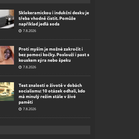
Sklokeramickou i indukční desku je
třeba vhodně čistit. Pomůže
například jedlá soda
7.8.2026
Proti myším je možné zakročit i
bez pomoci kočky. Poslouží i past s
kouskem sýra nebo špeku
7.8.2026
Test znalostí o životě v dobách
socialismu: 10 otázek odhalí, kdo
má minulý režim stále v živé
paměti
7.8.2026