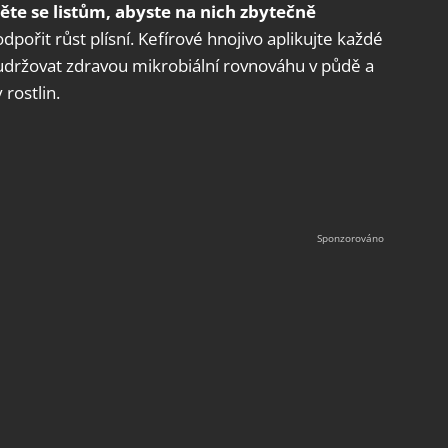
te se listům, abyste na nich zbytečně
dpořit růst plísní. Kefírové hnojivo aplikujte každé
ržovat zdravou mikrobiální rovnováhu v půdě a
rostlin.