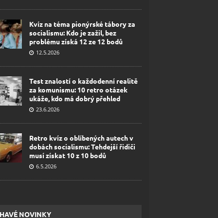
Kvíz na téma pionýrské tábory za
socialismu: Kdo je zažil, bez
problému získá 12 ze 12 bodů
12.5.2026
Test znalostí o každodenní realitě
za komunismu: 10 retro otázek
ukáže, kdo má dobrý přehled
23.6.2026
Retro kvíz o oblíbených autech v
dobách socialismu: Tehdejší řidiči
musí získat 10 z 10 bodů
6.5.2026
HAVÉ NOVINKY