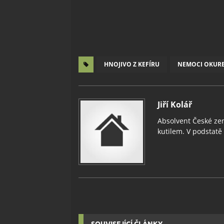
HNOJIVO Z KEFÍRU
NEMOCI OKUR
Jiří Kolář
Absolvent České zem
kutilem. V podstatě v
SOUVISEJÍCÍ ČLÁNKY