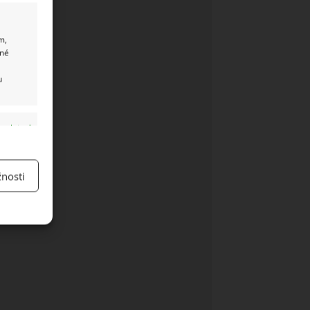
m,
ané
u
y aktivní
nosti
y aktivní