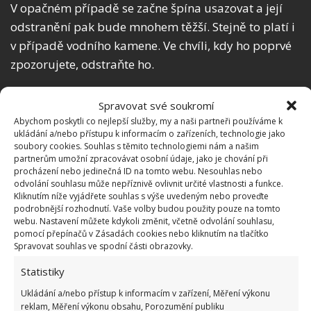
V opačném případě se začne špína usazovat a její
odstranění pak bude mnohem těžší. Stejně to platí i
v případě vodního kamene. Ve chvíli, kdy ho poprvé
zpozorujete, odstraňte ho.
Příprava a postup čištění
Spravovat své soukromí
Abychom poskytli co nejlepší služby, my a naši partneři používáme k
Pojďme se tedy podívat na zmiňovaný trik, ať ho
ukládání a/nebo přístupu k informacím o zařízeních, technologie jako
soubory cookies. Souhlas s těmito technologiemi nám a našim
případně můžete ještě dnes doma vyzkoušet. Pro
partnerům umožní zpracovávat osobní údaje, jako je chování při
přípravu budete potřebovat:
procházení nebo jedinečná ID na tomto webu. Nesouhlas nebo
odvolání souhlasu může nepříznivě ovlivnit určité vlastnosti a funkce.
Kliknutím níže vyjádřete souhlas s výše uvedeným nebo proveďte
láhev octa
podrobnější rozhodnutí. Vaše volby budou použity pouze na tomto
webu. Nastavení můžete kdykoli změnit, včetně odvolání souhlasu,
malý kousek bavlněné tkaniny
pomocí přepínačů v Zásadách cookies nebo kliknutím na tlačítko
Spravovat souhlas ve spodní části obrazovky.
Ocet nalijte do mísy a namočte do ní hadřík na
Statistiky
několik minut. Poté hadřík z mísy vyjměte a obalte
Ukládání a/nebo přístup k informacím v zařízení, Měření výkonu
jim požadovanou část, například kuchyňský kohout
reklam, Měření výkonu obsahu, Porozumění publiku