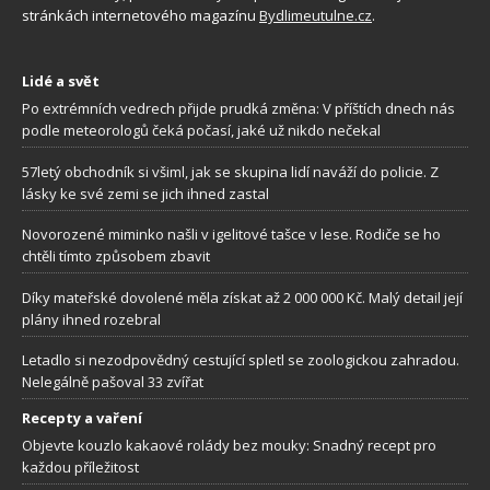
stránkách internetového magazínu
Bydlimeutulne.cz
.
Lidé a svět
Po extrémních vedrech přijde prudká změna: V příštích dnech nás
podle meteorologů čeká počasí, jaké už nikdo nečekal
57letý obchodník si všiml, jak se skupina lidí naváží do policie. Z
lásky ke své zemi se jich ihned zastal
Novorozené miminko našli v igelitové tašce v lese. Rodiče se ho
chtěli tímto způsobem zbavit
Díky mateřské dovolené měla získat až 2 000 000 Kč. Malý detail její
plány ihned rozebral
Letadlo si nezodpovědný cestující spletl se zoologickou zahradou.
Nelegálně pašoval 33 zvířat
Recepty a vaření
Objevte kouzlo kakaové rolády bez mouky: Snadný recept pro
každou příležitost