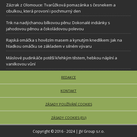
Zázrak z Olomouce: Tvarůžková pomazánka s česnekem a
cibulkou, která provoní i pochmurný den
Trik na nadýchanou bílkovou pěnu: Dokonalé indiánky s
jahodovou pěnou a čokoládovou polevou
Rajská omáčka s hovězím masem a kynutým knedlíkem: Jak na
hladkou omáčku se základem v silném vývaru
Máslové pudinkáče potěší křehkým těstem, hebkou náplní a
vanilkovou vůní
REDAKCE
KONTAKT
ZÁSADY POUŽÍVÁNÍ COOKIES
ZÁSADY COOKIES (EU)
Copyright © 2016 - 2024 | JJV Group s.r.o.