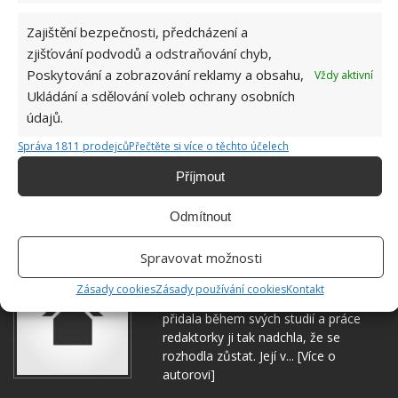
Zajištění bezpečnosti, předcházení a
zjišťování podvodů a odstraňování chyb,
Poskytování a zobrazování reklamy a obsahu,
Vždy aktivní
Ukládání a sdělování voleb ochrany osobních
údajů.
Správa 1811 prodejců
Přečtěte si více o těchto účelech
Příjmout
Odmítnout
Spravovat možnosti
Hana Musilová
Zásady cookies
Zásady používání cookies
Kontakt
Do redakce Bydlimeutulne.cz se
přidala během svých studií a práce
redaktorky ji tak nadchla, že se
rozhodla zůstat. Její v...
[Více o
autorovi]