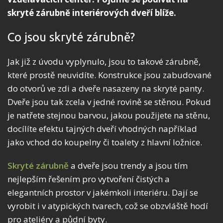
skryté zárubně interiérových dveří blíže.
Co jsou skryté zárubně?
Jak již z úvodu vyplynulo, jsou to takové zárubně,
které prostě neuvidíte. Konstrukce jsou zabudované
do otvorů ve zdi a dveře nasazeny na skryté panty.
Dveře jsou tak zcela v jedné rovině se stěnou. Pokud
je natřete stejnou barvou, jakou použijete na stěnu,
docílíte efektu tajných dveří vhodných například
jako vchod do koupelny či toalety z hlavní ložnice.
Skryté zárubně
a dveře jsou trendy a jsou tím
nejlepším řešením pro vytvoření čistých a
elegantních prostor v jakémkoli interiéru. Dají se
vyrobit i v atypických tvarech, což se obzvláště hodí
pro ateliéry a půdní byty.