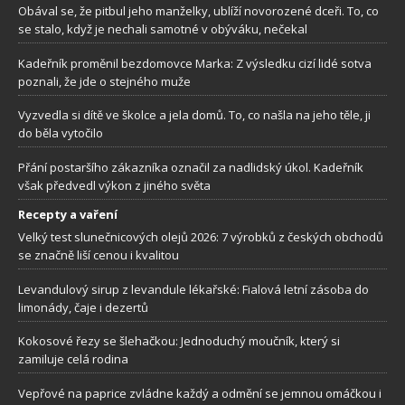
Obával se, že pitbul jeho manželky, ublíží novorozené dceři. To, co
se stalo, když je nechali samotné v obýváku, nečekal
Kadeřník proměnil bezdomovce Marka: Z výsledku cizí lidé sotva
poznali, že jde o stejného muže
Vyzvedla si dítě ve školce a jela domů. To, co našla na jeho těle, ji
do běla vytočilo
Přání postaršího zákazníka označil za nadlidský úkol. Kadeřník
však předvedl výkon z jiného světa
Recepty a vaření
Velký test slunečnicových olejů 2026: 7 výrobků z českých obchodů
se značně liší cenou i kvalitou
Levandulový sirup z levandule lékařské: Fialová letní zásoba do
limonády, čaje i dezertů
Kokosové řezy se šlehačkou: Jednoduchý moučník, který si
zamiluje celá rodina
Vepřové na paprice zvládne každý a odmění se jemnou omáčkou i