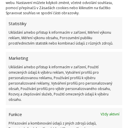
webu. Nastavení můžete kdykoli změnit, včetně odvolání souhlasu,
pomocí přepínačů v Zásadách cookies nebo kliknutím na tlačítko
Spravovat souhlas ve spodní části obrazovky.
Statistiky
Ukládání a/nebo přístup k informacím v zařízení, Měření výkonu
reklam, Měření výkonu obsahu, Porozumění publiku
prostřednictvím statistik nebo kombinací údajů z různých zdrojů.
Marketing
Ukládání a/nebo přístup k informacím v zařízení, Použití
omezených údajů k výběru reklam, Vytváření profilů pro
personalizovanou reklamu, Používání profilů k výběru
Kdo vám dodá kvalitní skryté zárubně
personalizované reklamy, Vytváření profilů pro personalizovaný
obsah, Používání profilů pro výběr personalizovaného obsahu,
a dveře?
Rozvoj a zlepšování služeb, Použití omezených údajů k výběru
obsahu.
Opravdu kvalitní a designové dveře vám
dodá
výrobní firma Erkado
. Tradiční jednička na
Funkce
Vždy aktivní
českém trhu má vzorkové prodejny rozsety po celé
Přiřazování a kombinování údajů z jiných zdrojů údajů,
České republice a pokrytý má spolehlivě každý kraj.