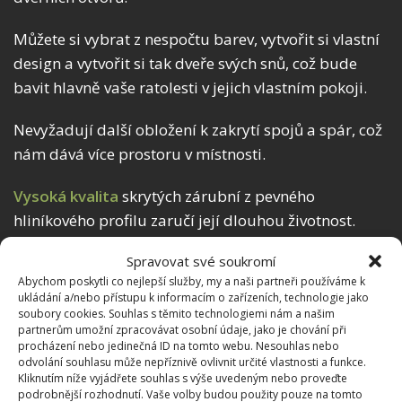
Můžete si vybrat z nespočtu barev, vytvořit si vlastní
design a vytvořit si tak dveře svých snů, což bude
bavit hlavně vaše ratolesti v jejich vlastním pokoji.
Nevyžadují další obložení k zakrytí spojů a spár, což
nám dává více prostoru v místnosti.
Vysoká kvalita
skrytých zárubní z pevného
hliníkového profilu zaručí její dlouhou životnost.
Spravovat své soukromí
Abychom poskytli co nejlepší služby, my a naši partneři používáme k
ukládání a/nebo přístupu k informacím o zařízeních, technologie jako
soubory cookies. Souhlas s těmito technologiemi nám a našim
partnerům umožní zpracovávat osobní údaje, jako je chování při
procházení nebo jedinečná ID na tomto webu. Nesouhlas nebo
odvolání souhlasu může nepříznivě ovlivnit určité vlastnosti a funkce.
Kliknutím níže vyjádřete souhlas s výše uvedeným nebo proveďte
podrobnější rozhodnutí. Vaše volby budou použity pouze na tomto