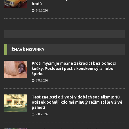
bodů
6.5.2026
ŽHAVÉ NOVINKY
Proti myším je možné zakročit i bez pomoci
kočky. Poslouží i past s kouskem sýra nebo
špeku
7.8.2026
Test znalostí o životě v dobách socialismu: 10
otázek odhalí, kdo má minulý režim stále v živé
paměti
7.8.2026