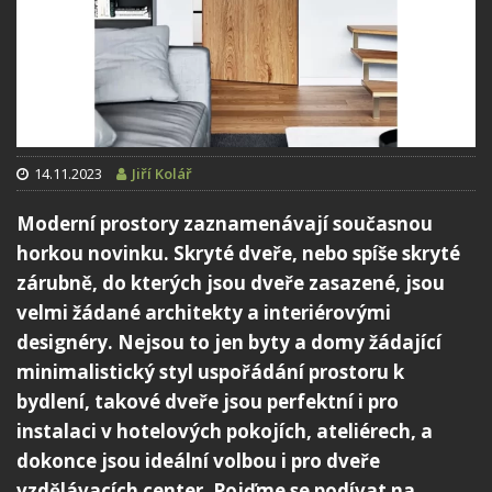
14.11.2023
Jiří Kolář
Moderní prostory zaznamenávají současnou
horkou novinku. Skryté dveře, nebo spíše skryté
zárubně, do kterých jsou dveře zasazené, jsou
velmi žádané architekty a interiérovými
designéry. Nejsou to jen byty a domy žádající
minimalistický styl uspořádání prostoru k
bydlení, takové dveře jsou perfektní i pro
instalaci v hotelových pokojích, ateliérech, a
dokonce jsou ideální volbou i pro dveře
vzdělávacích center. Pojďme se podívat na