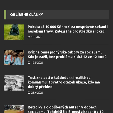
OBLÍBENÉ ČLÁNKY
Pokuta až 10 000 Kč hrozí za nesprávné sekání i
nesekání trávy. Záleží i na prostředku a lokaci
1.6.2026
Kvíz na téma pionýrské tábory za socialismu:
Kdo je zažil, bez problému získá 12 ze 12 bodů
12.5.2026
Test znalostí o každodenní realitě za
komunismu: 10 retro otázek ukáže, kdo má
dobrý přehled
23.6.2026
Retro kvíz o oblíbených autech v dobách
socialismu: Tehdejší řidiči musí získat 10 z 10