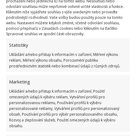
Obzvlášť v teplé dny je ideální jahody zalévat denně.
procházení nebo jedinečná ID na tomto webu. Nesouhlas nebo
odvolání souhlasu může nepříznivě ovlivnit určité vlastnosti a funkce.
Lesní jahody vysaďte na jiné místo než ty zahradní.
Kliknutím níže vyjádřete souhlas s výše uvedeným nebo proveďte
Konkurují si navzájem a lesním jahodám se bude
podrobnější rozhodnutí. Vaše volby budou použity pouze na tomto
webu. Nastavení můžete kdykoli změnit, včetně odvolání souhlasu,
dařit i v polostínu.
pomocí přepínačů v Zásadách cookies nebo kliknutím na tlačítko
Spravovat souhlas ve spodní části obrazovky.
Statistiky
Ukládání a/nebo přístup k informacím v zařízení, Měření výkonu
reklam, Měření výkonu obsahu, Porozumění publiku
prostřednictvím statistik nebo kombinací údajů z různých zdrojů.
Marketing
Ukládání a/nebo přístup k informacím v zařízení, Použití
omezených údajů k výběru reklam, Vytváření profilů pro
personalizovanou reklamu, Používání profilů k výběru
personalizované reklamy, Vytváření profilů pro personalizovaný
obsah, Používání profilů pro výběr personalizovaného obsahu,
Rozvoj a zlepšování služeb, Použití omezených údajů k výběru
Fotografie: Freepik
obsahu.