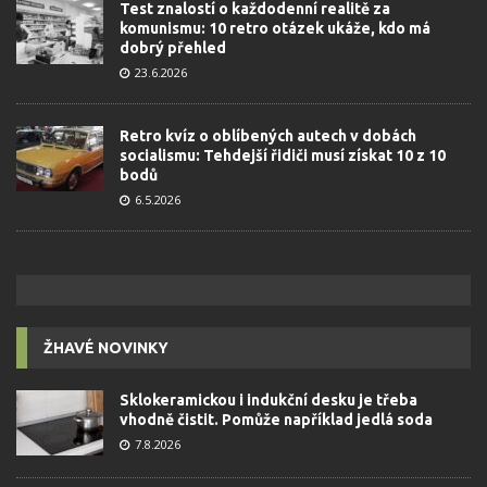
Test znalostí o každodenní realitě za
komunismu: 10 retro otázek ukáže, kdo má
dobrý přehled
23.6.2026
Retro kvíz o oblíbených autech v dobách
socialismu: Tehdejší řidiči musí získat 10 z 10
bodů
6.5.2026
ŽHAVÉ NOVINKY
Sklokeramickou i indukční desku je třeba
vhodně čistit. Pomůže například jedlá soda
7.8.2026