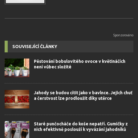
SOUVISEJÍCÍ ČLÁNKY
Pěstování bobulovitého ovoce v květináčích
není vůbec složité
Jahody se budou cítit jako v bavlnce. Jejich chuť
a čerstvost lze prodloužit díky utěrce
Staré punčocháče do koše nepatří. Gumičky z
nich efektivně poslouží k vyvázání jahodníků