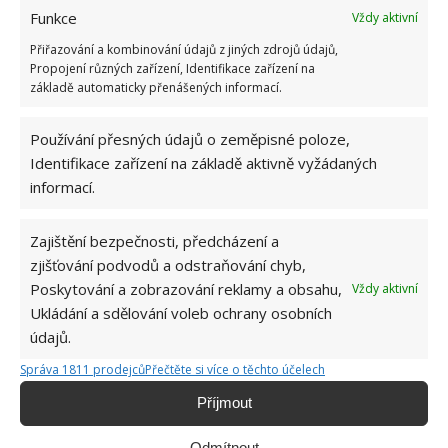
Jahody nejlépe plodí 2. a 3. rok po výsadbě. Poté je
Funkce
Vždy aktivní
vhodné je přesadit na nové stanoviště. Nové
Přiřazování a kombinování údajů z jiných zdrojů údajů,
sazenice
si jednoduše vezmete ze šlahounů, které
Propojení různých zařízení, Identifikace zařízení na
jahody pouští
. Pokud se tedy chystáte na podzim
základě automaticky přenášených informací.
vysadit nový jahodový záhon, nechte na některých
jahodách tyto šlahouny, abyste je poté mohly
Používání přesných údajů o zeměpisné poloze,
Identifikace zařízení na základě aktivně vyžádaných
zasadit. Jinak je však průběžně odtrhávejte, protože
informací.
rostlinu oslabují.
Zdroj:
Zielona Interia
Zajištění bezpečnosti, předcházení a
zjišťování podvodů a odstraňování chyb,
Poskytování a zobrazování reklamy a obsahu,
Vždy aktivní
Ukládání a sdělování voleb ochrany osobních
údajů.
Správa 1811 prodejců
Přečtěte si více o těchto účelech
Příjmout
Odmítnout