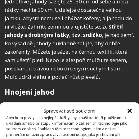
Jednotlivé jahody sázejte 25–30 cm od sebe a mezi
řádky nechte 50 cm. Udělejte dostatečně velkou
jamku, abyste nemuseli ohýbat kořeny, a jahodu do
ní vložte. Zahrňte zeminou a ujistěte se, že
střed
jahody s drobnými lístky, tzv. srdíčko
, je nad zemí.
Po výsadbě jahody důkladně zalijte, aby dobře
zakořenily. Můžete je sázet na černou textilii, která
vám ušetří pletí. Nebo je alespoň mulčujte senem,
posekanou trávou nebo drceným suchým listím.
Mulč udrží vláhu a potlačí růst plevelů.
Hnojení jahod
Na začátku sezóny dopřejte jahodám vyvážené
Spravovat své soukromí
hnojivo, které podpoří růst zelených částí. Jakmile
Abychom poskytli co nejlepší služby, my a naši partneři používáme k
jahody začnou kvést,
vyberte hnojivo podporující
ukládání a/nebo přístupu k informacím o zařízeních, technologie jako
soubory cookies. Souhlas s těmito technologiemi nám a našim
kvetení a plod
. Jahody potřebují bohatou zálivku.
partnerům umožní zpracovávat osobní údaje, jako je chování při