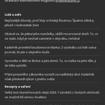
stránkách internetového magazínu
Bydlimeutulne.cz
.
Lidé a svět
Nejčastější důvody, proč listy orchidejí žloutnou: Špatná zálivka,
plíseň i nedostatek živin
Obával se, že pitbul jeho manželky, ublíží novorozené dceři. To, co
se stalo, když je nechali samotné v obýváku, nečekal
Kadeřník proměnil bezdomovce Marka: Z výsledku cizí lidé sotva
poznali, že jde o stejného muže
Vyzvedla si dítě ve školce a jela domů. To, co našla na jeho těle, ji
do běla vytočilo
Přání postaršího zákazníka označil za nadlidský úkol. Kadeřník
však předvedl výkon z jiného světa
Recepty a vaření
Velký test slunečnicových olejů 2026: 7 výrobků z českých obchodů
se značně liší cenou i kvalitou