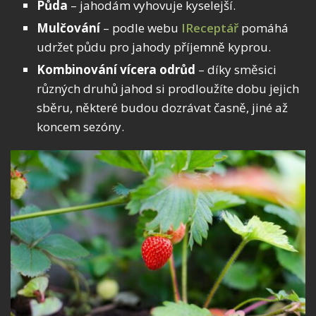
Půda
– jahodám vyhovuje kyselejší.
Mulčování
– podle webu
IReceptář
pomáhá
udržet půdu pro jahody příjemně kyprou.
Kombinování vícera odrůd
– díky směsici
různých druhů jahod si prodloužíte dobu jejich
sběru, některé budou dozrávat časně, jiné až
koncem sezóny.