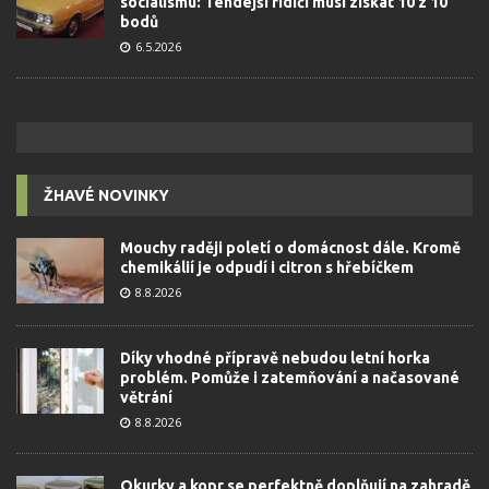
socialismu: Tehdejší řidiči musí získat 10 z 10
bodů
6.5.2026
ŽHAVÉ NOVINKY
Mouchy raději poletí o domácnost dále. Kromě
chemikálií je odpudí i citron s hřebíčkem
8.8.2026
Díky vhodné přípravě nebudou letní horka
problém. Pomůže i zatemňování a načasované
větrání
8.8.2026
Okurky a kopr se perfektně doplňují na zahradě