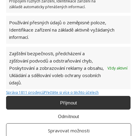
Propojení různých zařízení, Identifikace zařízení na
Přidejte svůj názor
základě automaticky přenášených informací.
KOMENTOVAT
Používání přesných údajů o zeměpisné poloze,
Identifikace zařízení na základě aktivně vyžádaných
informací.
Jiří Kolář
Absolvent České zemědělské
Zajištění bezpečnosti, předcházení a
univerzity, který je již od malička
zjišťování podvodů a odstraňování chyb,
velkým kutilem. V podstatě vše, co je
možné najít v j...
[Více o autorovi]
Poskytování a zobrazování reklamy a obsahu,
Vždy aktivní
Ukládání a sdělování voleb ochrany osobních
údajů.
Správa 1811 prodejců
Přečtěte si více o těchto účelech
Příjmout
Odmítnout
SOUVISEJÍCÍ ČLÁNKY
Spravovat možnosti
Správná péče o rajčata v srpnu zajistí