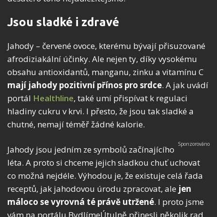
Jsou sladké i zdravé
Jahody – červené ovoce, kterému bývají přisuzované
afrodiziakální účinky. Ale nejen ty, díky vysokému
obsahu antioxidantů, manganu, zinku a vitamínu C
mají jahody pozitivní přínos pro srdce
. A jak uvádí
portál
Healthline
, také umí přispívat k regulaci
hladiny cukru v krvi. I přesto, že jsou tak sladké a
chutné, nemají téměř žádné kalorie.
Jahody jsou jedním ze symbolů začínajícího
léta. A proto si chceme jejich sladkou chuť uchovat
co možná nejdéle. Výhodou je, že existuje celá řada
receptů, jak jahodovou úrodu zpracovat, ale
jen
máloco se vyrovná té právě utržené
. I proto jsme
vám na portálu BydlímeÚtulně přinesli několik rad,