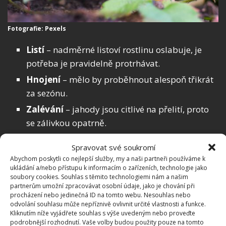
Fotografie: Pexels
Listí
– nadměrné listoví rostlinu oslabuje, je
potřeba je pravidelně protrhávat.
Hnojení
– mělo by proběhnout alespoň třikrát
za sezónu.
Zalévání
– jahody jsou citlivé na přelití, proto
se zálivkou opatrně.
Škůdci
– agresivní bývají především slimáci, ale
Spravovat své soukromí
nejen na ně působí síran měďnatý.
Abychom poskytli co nejlepší služby, my a naši partneři používáme k
Sklízení
– jahody otrhávejte každý den podle
ukládání a/nebo přístupu k informacím o zařízeních, technologie jako
soubory cookies. Souhlas s těmito technologiemi nám a našim
toho, jak dozrávají, jen tak vydrží dlouho
partnerům umožní zpracovávat osobní údaje, jako je chování při
v dobré kondici.
procházení nebo jedinečná ID na tomto webu. Nesouhlas nebo
odvolání souhlasu může nepříznivě ovlivnit určité vlastnosti a funkce.
Kliknutím níže vyjádřete souhlas s výše uvedeným nebo proveďte
podrobnější rozhodnutí. Vaše volby budou použity pouze na tomto