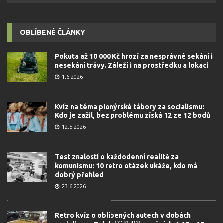
OBLÍBENÉ ČLÁNKY
Pokuta až 10 000 Kč hrozí za nesprávné sekání i
nesekání trávy. Záleží i na prostředku a lokaci
1.6.2026
Kvíz na téma pionýrské tábory za socialismu:
Kdo je zažil, bez problému získá 12 ze 12 bodů
12.5.2026
Test znalostí o každodenní realitě za
komunismu: 10 retro otázek ukáže, kdo má
dobrý přehled
23.6.2026
Retro kvíz o oblíbených autech v dobách