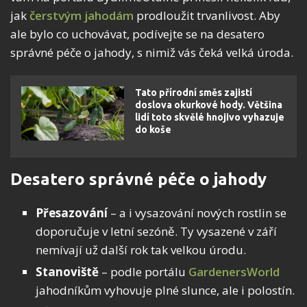
jak
čerstvým jahodám
prodloužit trvanlivost. Aby
ale bylo co uchovávat, podívejte se na desatero
správné péče o jahody, s nimiž vás čeká velká úroda.
Tato přírodní směs zajistí
doslova okurkové hody. Většina
lidí toto skvělé hnojivo vyhazuje
do koše
Desatero správné péče o jahody
Přesazování
– a i vysazování nových rostlin se
doporučuje v letní sezóně. Ty vysazené v září
nemívají už další rok tak velkou úrodu.
Stanoviště
– podle portálu
GardenersWorld
jahodníkům vyhovuje plné slunce, ale i polostín.