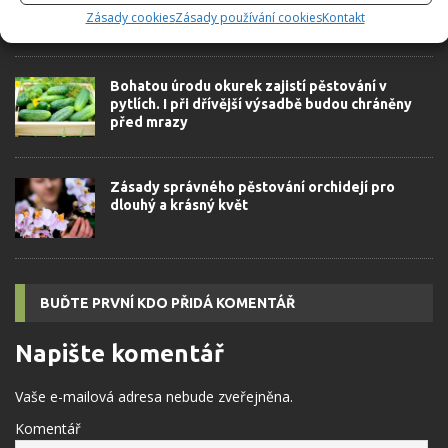
bezkonkurenční úrodu sladkých plodů.
Zásady cookies
Zásady používání cookies
Kontakt
Tajemství tkví v drobnostech
Bohatou úrodu okurek zajistí pěstování v
pytlích. I při dřívější výsadbě budou chráněny
před mrazy
Zásady správného pěstování orchidejí pro
dlouhý a krásný květ
BUĎTE PRVNÍ KDO PŘIDÁ KOMENTÁŘ
Napište komentář
Vaše e-mailová adresa nebude zveřejněna.
Komentář