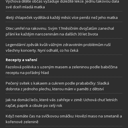
Výchova dítěte občas vyžaduje důležité lekce. Jednu takovou dala
své dceři mladá matka
4letý chlapeček vydělává každý měsíc více peněz než jeho matka
Otec umřel na rakovinu. Svým 17měsíčním dvojčatům zanechal
přání ke každým narozeninám na dalších 30 let života
Legendární zpěvák kvůli vážným zdravotním problémům ruší
všechny koncerty. Nyní odhalil, co ho čeká
Recepty a vaření
Fazolová polévka s uzeným masem a zeleninou podle babiččina
receptu na pořádný hlad
Pečený svítek s kakaem a cukrem podle prababičky: Sladká
dobrota z jednoho plechu, kterou mám v paměti z dětství
Jak na domácí lečo, které vás zahřeje v zimě: Uchová chuť letních
rajčat, paprik a cibule po celý rok
Když nemáte čas na svíčkovou omáčku: Hovězí maso na smetaně a
kořenové zelenině