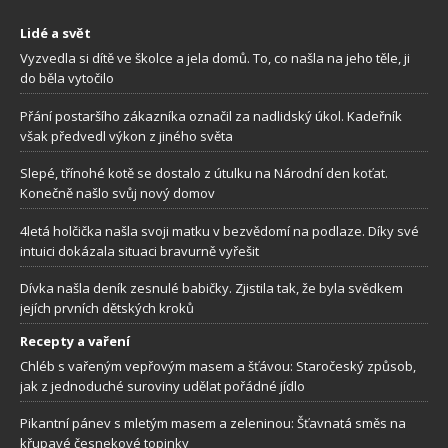
Lidé a svět
Vyzvedla si dítě ve školce a jela domů. To, co našla na jeho těle, ji
do běla vytočilo
Přání postaršího zákazníka označil za nadlidský úkol. Kadeřník
však předvedl výkon z jiného světa
Slepé, třínohé kotě se dostalo z útulku na Národní den koťat.
Konečně našlo svůj nový domov
4letá holčička našla svoji matku v bezvědomí na podlaze. Díky své
intuici dokázala situaci bravurně vyřešit
Dívka našla deník zesnulé babičky. Zjistila tak, že byla svědkem
jejích prvních dětských kroků
Recepty a vaření
Chléb s vařeným vepřovým masem a šťávou: Staročeský způsob,
jak z jednoduché suroviny udělat pořádné jídlo
Pikantní pánev s mletým masem a zeleninou: Šťavnatá směs na
křupavé česnekové topinky