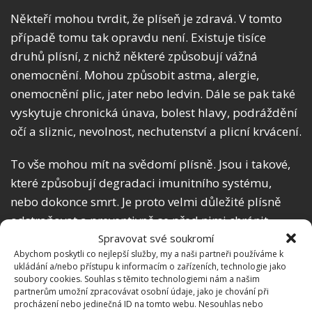
Někteří mohou tvrdit, že plíseň je zdravá. V tomto
případě tomu tak opravdu není. Existuje tisíce
druhů plísní, z nichž některé způsobují vážná
onemocnění. Mohou způsobit astma, alergie,
onemocnění plic, jater nebo ledvin. Dále se pak také
vyskytuje chronická únava, bolest hlavy, podráždění
očí a sliznic, nevolnost, nechutenství a plicní krvácení.
To vše mohou mít na svědomí plísně. Jsou i takové,
které způsobují degradaci imunitního systému,
nebo dokonce smrt. Je proto velmi důležité plísně
odstraňovat a preventivně se před nimi chránit.
Spravovat své soukromí
Příprava a aplikace
Abychom poskytli co nejlepší služby, my a naši partneři používáme k
ukládání a/nebo přístupu k informacím o zařízeních, technologie jako
soubory cookies. Souhlas s těmito technologiemi nám a našim
Tyto dvě látky plíseň dokonale odstraní, a navíc
partnerům umožní zpracovávat osobní údaje, jako je chování při
procházení nebo jedinečná ID na tomto webu. Nesouhlas nebo
vytvoří ochrannou bariéru před vznikem nové.