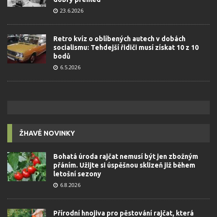
23.6.2026
Retro kvíz o oblíbených autech v dobách
socialismu: Tehdejší řidiči musí získat 10 z 10
bodů
6.5.2026
ŽHAVÉ NOVINKY
Bohatá úroda rajčat nemusí být jen zbožným
přáním. Užijte si úspěšnou sklizeň již během
letošní sezony
6.8.2026
Přírodní hnojiva pro pěstování rajčat, která