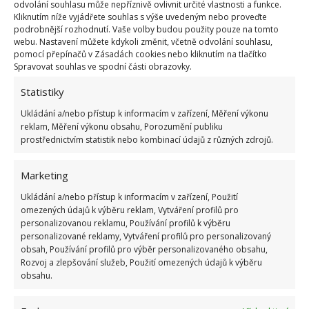
odvolání souhlasu může nepříznivě ovlivnit určité vlastnosti a funkce.
Samozřejmostí je ovšem pravidelné používání.
Kliknutím níže vyjádřete souhlas s výše uvedeným nebo proveďte
podrobnější rozhodnutí. Vaše volby budou použity pouze na tomto
Potřebujete tedy: 1 lžičku jedlé sody a 100 ml 20 %
webu. Nastavení můžete kdykoli změnit, včetně odvolání souhlasu,
octa. Pak už stačí jen správná aplikace a plísni je
pomocí přepínačů v Zásadách cookies nebo kliknutím na tlačítko
Spravovat souhlas ve spodní části obrazovky.
konec. Smíchejte tedy obě látky v jeden roztok,
nalijte ho do rozprašovací láhve a postříkejte
Statistiky
postiženou oblast koupelny. Několik minut nechte
Ukládání a/nebo přístup k informacím v zařízení, Měření výkonu
působit a poté setřete houbičkou. Výsledkem bude
reklam, Měření výkonu obsahu, Porozumění publiku
prostřednictvím statistik nebo kombinací údajů z různých zdrojů.
překvapeni.
Marketing
Ukládání a/nebo přístup k informacím v zařízení, Použití
omezených údajů k výběru reklam, Vytváření profilů pro
personalizovanou reklamu, Používání profilů k výběru
personalizované reklamy, Vytváření profilů pro personalizovaný
obsah, Používání profilů pro výběr personalizovaného obsahu,
Rozvoj a zlepšování služeb, Použití omezených údajů k výběru
obsahu.