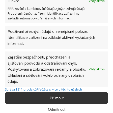
Funkce
Vždy aktivní
Přiřazování a kombinování údajů z jiných zdrojů údajů,
Propojení různých zařízení, Identifikace zařízení na
základě automaticky přenášených informací.
Používání přesných údajů o zeměpisné poloze,
Identifikace zařízení na základě aktivně vyžádaných
informací.
Hana Musilová
Zajištění bezpečnosti, předcházení a
Do redakce Bydlimeutulne.cz se
zjišťování podvodů a odstraňování chyb,
přidala během svých studií a práce
Poskytování a zobrazování reklamy a obsahu,
Vždy aktivní
redaktorky ji tak nadchla, že se
Ukládání a sdělování voleb ochrany osobních
rozhodla zůstat. Její v...
[Více o
údajů.
autorovi]
Správa 1811 prodejců
Přečtěte si více o těchto účelech
Příjmout
Odmítnout