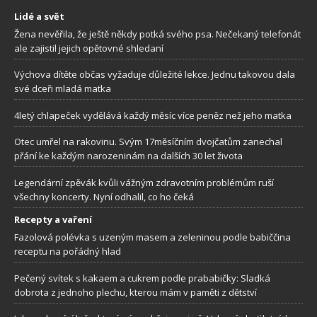
Lidé a svět
Žena nevěřila, že ještě někdy potká svého psa. Nečekaný telefonát
ale zajistil jejich opětovné shledaní
Výchova dítěte občas vyžaduje důležité lekce. Jednu takovou dala
své dceři mladá matka
4letý chlapeček vydělává každý měsíc více peněz než jeho matka
Otec umřel na rakovinu. Svým 17měsíčním dvojčatům zanechal
přání ke každým narozeninám na dalších 30 let života
Legendární zpěvák kvůli vážným zdravotním problémům ruší
všechny koncerty. Nyní odhalil, co ho čeká
Recepty a vaření
Fazolová polévka s uzeným masem a zeleninou podle babiččina
receptu na pořádný hlad
Pečený svítek s kakaem a cukrem podle prababičky: Sladká
dobrota z jednoho plechu, kterou mám v paměti z dětství