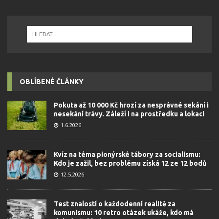
OBLÍBENÉ ČLÁNKY
Pokuta až 10 000 Kč hrozí za nesprávné sekání i
nesekání trávy. Záleží i na prostředku a lokaci
1.6.2026
Kvíz na téma pionýrské tábory za socialismu:
Kdo je zažil, bez problému získá 12 ze 12 bodů
12.5.2026
Test znalostí o každodenní realitě za
komunismu: 10 retro otázek ukáže, kdo má