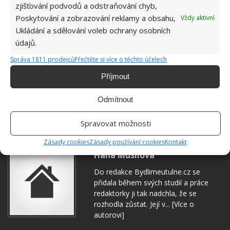
zjišťování podvodů a odstraňování chyb,
Poskytování a zobrazování reklamy a obsahu,
Vždy aktivní
Ukládání a sdělování voleb ochrany osobních
údajů.
Správa 1811 prodejců
Přečtěte si více o těchto účelech
Příjmout
Odmítnout
DOMÁCÍ PRÁCE
KOUPELNA
PLÍSEŇ
Spravovat možnosti
Zásady cookies
Zásady používání cookies
Kontakt
Hana Musilová
Do redakce Bydlimeutulne.cz se
přidala během svých studií a práce
redaktorky ji tak nadchla, že se
rozhodla zůstat. Její v...
[Více o
autorovi]