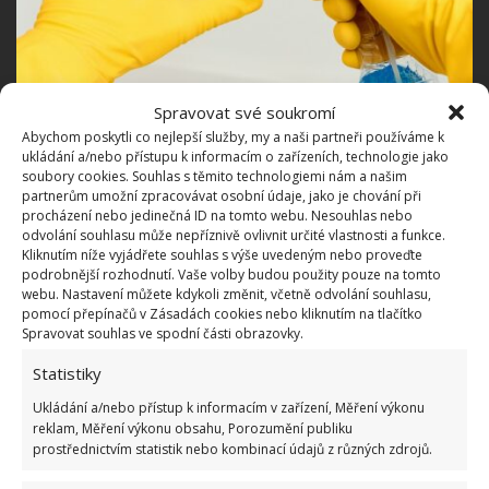
Fotografie: Depositphotos
Spravovat své soukromí
Abychom poskytli co nejlepší služby, my a naši partneři používáme k
V čem spočívá tajemství?
ukládání a/nebo přístupu k informacím o zařízeních, technologie jako
soubory cookies. Souhlas s těmito technologiemi nám a našim
partnerům umožní zpracovávat osobní údaje, jako je chování při
Tou zázračnou ingrediencí není nic jiného, než právě
procházení nebo jedinečná ID na tomto webu. Nesouhlas nebo
potravinářský ocet. Ten můžeme používat na čištění
odvolání souhlasu může nepříznivě ovlivnit určité vlastnosti a funkce.
Kliknutím níže vyjádřete souhlas s výše uvedeným nebo proveďte
celé spousty míst v domácnosti. Účinně si poradí
podrobnější rozhodnutí. Vaše volby budou použity pouze na tomto
také s plísní. Druhou ingrediencí, která bude asi
webu. Nastavení můžete kdykoli změnit, včetně odvolání souhlasu,
pomocí přepínačů v Zásadách cookies nebo kliknutím na tlačítko
poměrně překvapivá, je prací prostředek. Smíchejte
Spravovat souhlas ve spodní části obrazovky.
je tak, aby vznikla hustá pasta. Tu pak můžete
Statistiky
nanést také na svislá místa (například spáry
Ukládání a/nebo přístup k informacím v zařízení, Měření výkonu
kachliček v koupelně). Zde se pasta dobře udrží.
reklam, Měření výkonu obsahu, Porozumění publiku
Směs totiž musí na plísni působit asi 10 minut. Poté
prostřednictvím statistik nebo kombinací údajů z různých zdrojů.
ji můžete setřít.