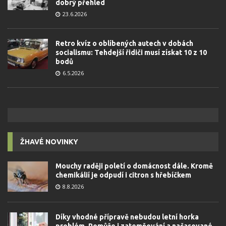
dobrý přehled
23.6.2026
Retro kvíz o oblíbených autech v dobách
socialismu: Tehdejší řidiči musí získat 10 z 10
bodů
6.5.2026
ŽHAVÉ NOVINKY
Mouchy raději poletí o domácnost dále. Kromě
chemikálií je odpudí i citron s hřebíčkem
8.8.2026
Díky vhodné přípravě nebudou letní horka
problém. Pomůže i zatemňování a načasované