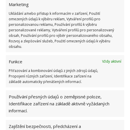
Marketing
Jednoduché a rychlé
Ukládání a/nebo přístup k informacím v zařízení, Použití
omezených údajů k výběru reklam, Vytváření profilů pro
Jak vidíte, metoda je rychlá. Pokud byste sečetli
personalizovanou reklamu, Používání profilů k výběru
personalizované reklamy, Vytváření profilů pro personalizovaný
náklady, uvidíte, že metoda je mnohem levnější, než
obsah, Používání profilů pro výběr personalizovaného obsahu,
nepříjemně páchnoucí nebezpečné komerční
Rozvoj a zlepšování služeb, Použití omezených údajů k výběru
obsahu.
prostředky. Ocet se opět ukazuje jako výborný
pomocník v domácnosti.
Funkce
Vždy aktivní
Zdroj: Goodhousekeeping
Přiřazování a kombinování údajů z jiných zdrojů údajů,
Propojení různých zařízení, Identifikace zařízení na
základě automaticky přenášených informací.
Používání přesných údajů o zeměpisné poloze,
Identifikace zařízení na základě aktivně vyžádaných
informací.
Zajištění bezpečnosti, předcházení a