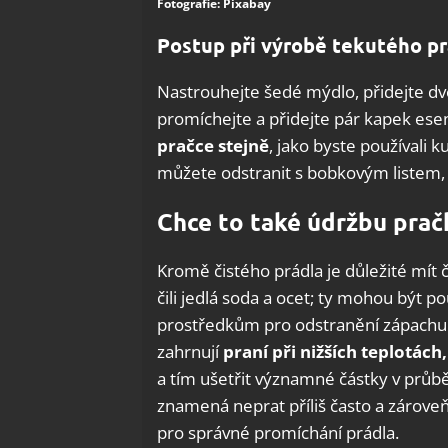
Fotografie: Pixabay
Postup při výrobě tekutého pr
Nastrouhejte šedé mýdlo, přidejte dvě l
promíchejte a přidejte pár kapek esen
pračce stejně
, jako byste používali 
můžete odstranit s bobkovým listem,
Chce to také údržbu prač
Kromě čistého prádla je důležité mít
čili jedlá soda a ocet; ty mohou být p
prostředkům pro odstranění zápachu 
zahrnují
praní při nižších teplotách
a tím ušetřit významné částky v průběh
znamená neprat příliš často a zárove
pro správné promíchání prádla.