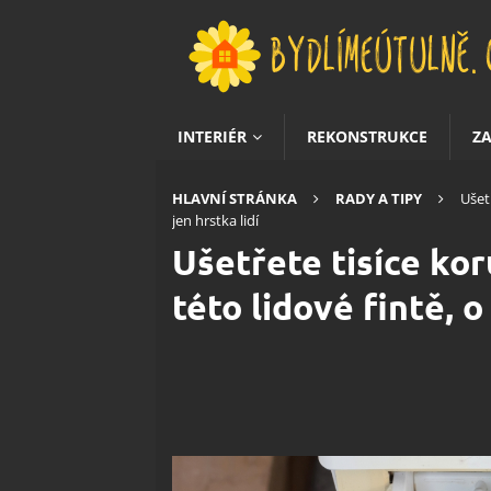
INTERIÉR
REKONSTRUKCE
Z
HLAVNÍ STRÁNKA
RADY A TIPY
Ušetř
jen hrstka lidí
Ušetřete tisíce kor
této lidové fintě, o