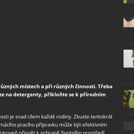
ůzných místech a při různých činnosti. Třeba
ze na detergenty, přikloňte se k přírodním
ti je snad cílem každé rodiny. Zkuste tentokrát
domácího pracího přípravku může být efektivním
zároveň přispět k ochraně životního prostředí.