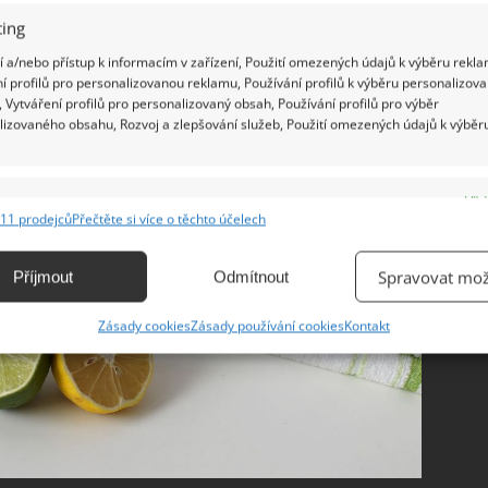
ing
 a/nebo přístup k informacím v zařízení, Použití omezených údajů k výběru rekla
í profilů pro personalizovanou reklamu, Používání profilů k výběru personalizov
 Vytváření profilů pro personalizovaný obsah, Používání profilů pro výběr
lizovaného obsahu, Rozvoj a zlepšování služeb, Použití omezených údajů k výběr
e
Vžd
11 prodejců
Přečtěte si více o těchto účelech
ání a kombinování údajů z jiných zdrojů údajů, Propojení různých zařízení,
kace zařízení na základě automaticky přenášených informací.
Spravovat mož
Příjmout
Odmítnout
ání přesných údajů o zeměpisné poloze, Identifikace zařízení na
Zásady cookies
Zásady používání cookies
Kontakt
ě aktivně vyžádaných informací.
ění bezpečnosti, předcházení a zjišťování podvodů a
ňování chyb, Poskytování a zobrazování reklamy a obsahu,
Vžd
ní a sdělování voleb ochrany osobních údajů.