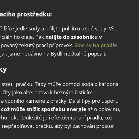
acího prostředku:
žíce jedlé sody a přilijte půl litru teplé vody. Vše
ciálního oleje. Pak
nalijte do zásobníku v
kupovaný tekutý prací přípravek.
Skvrny na prádle
 jak jsme nedávno na BydlímeÚtulně popsali.
ky
 čistou i pračku. Tady může pomoci soda bikarbona
oužity jako alternativa k běžným čisticím
a vodního kamene z pračky. Další tipy pro úsporu
, což může snížit spotřebu energie
až o polovinu,
u roku. Důležité je i efektivní praní prádla, což
ň nepřeplňovat pračku, aby byl zachován prostor