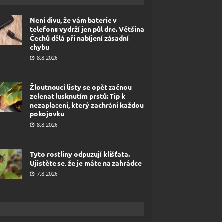
Není divu, že vám baterie v
telefonu vydrží jen půl dne. Většina
Čechů dělá při nabíjení zásadní
chybu
8.8.2026
Žloutnoucí listy se opět začnou
zelenat lusknutím prstů: Tip k
nezaplacení, který zachrání každou
pokojovku
8.8.2026
Tyto rostliny odpuzují klíšťata.
Ujistěte se, že je máte na zahrádce
7.8.2026