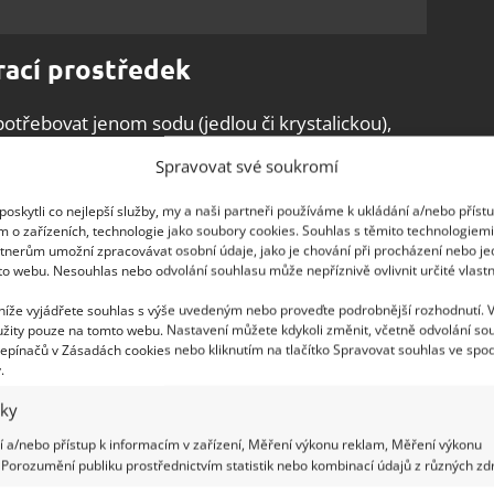
rací prostředek
otřebovat jenom sodu (jedlou či krystalickou),
otské nebo skandinávské) a trochu vody. Soda
Spravovat své soukromí
ňuje vlákna tkaniny, která je pak jemnější
. Už
dy. Šedé mýdlo je ideální pro alergiky a lidi s
oskytli co nejlepší služby, my a naši partneři používáme k ukládání a/nebo příst
m o zařízeních, technologie jako soubory cookies. Souhlas s těmito technologiem
z zápachu, jemně čistí a hojí poškozenou
tnerům umožní zpracovávat osobní údaje, jako je chování při procházení nebo j
u prací sílu, která nebude agresivně působit na
to webu. Nesouhlas nebo odvolání souhlasu může nepříznivě ovlivnit určité vlastn
 níže vyjádřete souhlas s výše uvedeným nebo proveďte podrobnější rozhodnutí. 
žity pouze na tomto webu. Nastavení můžete kdykoli změnit, včetně odvolání so
epínačů v Zásadách cookies nebo kliknutím na tlačítko Spravovat souhlas ve spod
eje, aby prádlo získalo příjemnou vůni, doporučuje
.
tředek bude šetrný, a přitom účinný
.
iky
 praní podpoříte dlouhodobou udržitelnost a
.
 a/nebo přístup k informacím v zařízení, Měření výkonu reklam, Měření výkonu
Porozumění publiku prostřednictvím statistik nebo kombinací údajů z různých zdr