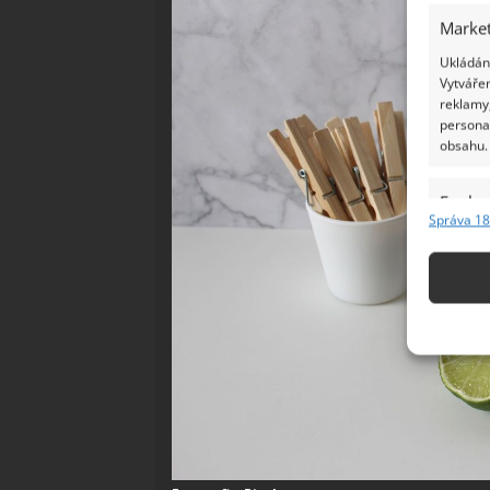
Market
Ukládání
Vytvářen
reklamy,
persona
obsahu.
Funkc
Správa 18
Přiřazov
Identifi
Použív
základ
Zajišt
odstra
Ukládá