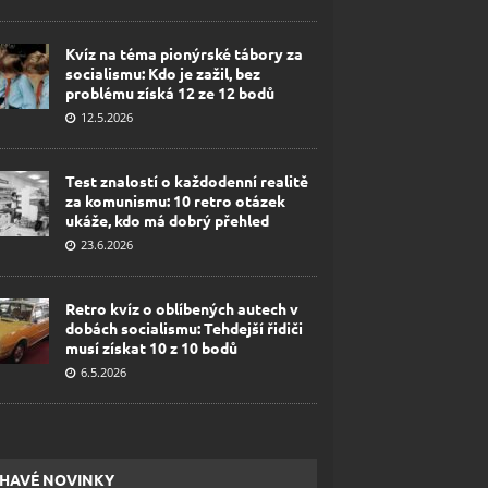
Kvíz na téma pionýrské tábory za
socialismu: Kdo je zažil, bez
problému získá 12 ze 12 bodů
12.5.2026
Test znalostí o každodenní realitě
za komunismu: 10 retro otázek
ukáže, kdo má dobrý přehled
23.6.2026
Retro kvíz o oblíbených autech v
dobách socialismu: Tehdejší řidiči
musí získat 10 z 10 bodů
6.5.2026
HAVÉ NOVINKY