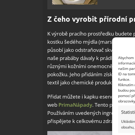
Z čeho vyrobit přírodní p
K výrobě pracího prostředku budete p
kostku šedého mýdla (marseillské, sk
působí jako odstraňovač skvrn a
uvol
naše prabáby dávaly k prádlu trochu so
Abychom p
informací
různými kožními onemocněními. Je be
našim par
pokožku. Jeho přidáním získáte úžasno
ID na tom
funkce.
textil jako chemické produkty.
Kliknutím
budou pou
pomocí př
Přidat můžete i kapku esenciálního ol
obrazovky
web
PrimaNápady
. Tento prací
pros
Statist
Používáním uvedených ingrediencí při
přispějete k celkovému zdraví planety
Ukládání
obsahu, 