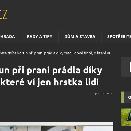
AHRADA
RADY A TIPY
DŮM A STAVBA
SPOTŘEBIT
ete tisíce korun při praní prádla díky této lidové fintě, o které ví
un při praní prádla díky
 které ví jen hrstka lidí
O