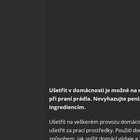
Ušetřit v domácnosti je možné na r
při praní prádla. Nevyhazujte pení
ingrediencím.
Ušetřit na veškerém provozu domácnos
ušetřit za prací prostředky. Použití 
způsobem, jak snížit domácí výdaje a 