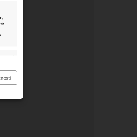
m,
ané
u
y aktivní
nosti
y aktivní