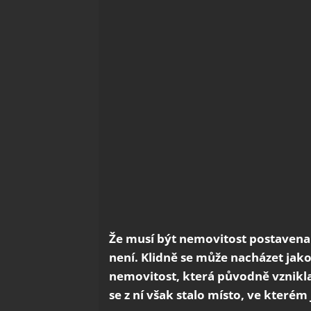
Že musí být nemovitost postaven
není. Klidně se může nacházet jak
nemovitost, která původně vznikla
se z ní však stalo místo, ve kterém 