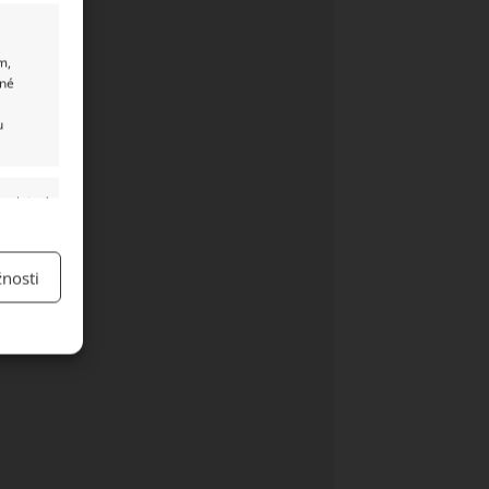
m,
ané
u
y aktivní
nosti
y aktivní