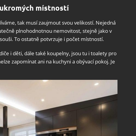
oukromých místností
íváme, tak musí zaujmout svou velikostí. Nejedná
kutečně plnohodnotnou nemovitost, stejně jako v
ouši. To ostatně potvrzuje i počet místností.
e i děti, dále také koupelny, jsou tu i toalety pro
nelze zapomínat ani na kuchyni a obývací pokoj. Je