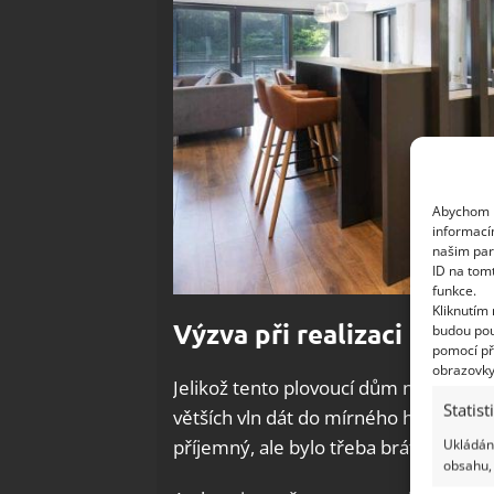
Abychom p
informací
našim par
ID na tom
funkce.
Kliknutím
Výzva při realizaci
budou pou
pomocí př
obrazovky
Jelikož tento plovoucí dům není post
Statist
větších vln dát do mírného houpající
příjemný, ale bylo třeba brát ho v pota
Ukládání
obsahu, 