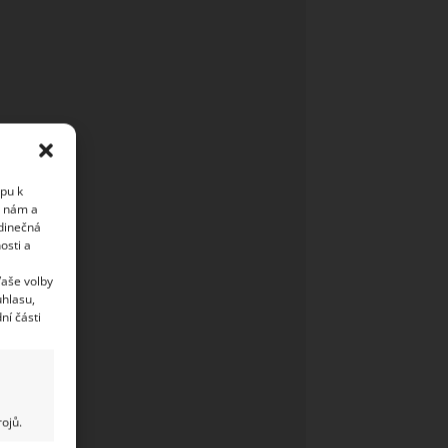
upu k
i nám a
edinečná
osti a
Vaše volby
uhlasu,
ní části
ojů.