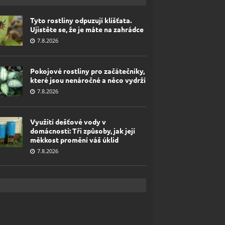
Tyto rostliny odpuzují klíšťata.
Ujistěte se, že je máte na zahrádce
7.8.2026
Pokojové rostliny pro začátečníky,
které jsou nenáročné a něco vydrží
7.8.2026
Využití dešťové vody v
domácnosti: Tři způsoby, jak její
měkkost promění váš úklid
7.8.2026