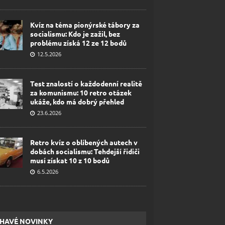
Kvíz na téma pionýrské tábory za
socialismu: Kdo je zažil, bez
problému získá 12 ze 12 bodů
12.5.2026
Test znalostí o každodenní realitě
za komunismu: 10 retro otázek
ukáže, kdo má dobrý přehled
23.6.2026
Retro kvíz o oblíbených autech v
dobách socialismu: Tehdejší řidiči
musí získat 10 z 10 bodů
6.5.2026
HAVÉ NOVINKY