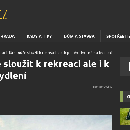
AHRADA
RADY A TIPY
DŮM A STAVBA
SPOTŘEBIT
oucí dům může sloužit k rekreaci ale i k plnohodnotnému bydlení
loužit k rekreaci ale i k
ydlení
O