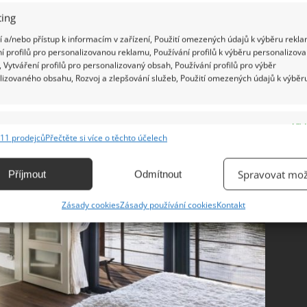
riéru tak většinou nejsou žádné prvky, které mají
ing
mu by je nepříjemně rozkmital.
 a/nebo přístup k informacím v zařízení, Použití omezených údajů k výběru rekla
í profilů pro personalizovanou reklamu, Používání profilů k výběru personalizov
 Vytváření profilů pro personalizovaný obsah, Používání profilů pro výběr
lizovaného obsahu, Rozvoj a zlepšování služeb, Použití omezených údajů k výběr
e
Vžd
11 prodejců
Přečtěte si více o těchto účelech
ání a kombinování údajů z jiných zdrojů údajů, Propojení různých zařízení,
kace zařízení na základě automaticky přenášených informací.
Spravovat mož
Příjmout
Odmítnout
ání přesných údajů o zeměpisné poloze, Identifikace zařízení na
Zásady cookies
Zásady používání cookies
Kontakt
ě aktivně vyžádaných informací.
ění bezpečnosti, předcházení a zjišťování podvodů a
ňování chyb, Poskytování a zobrazování reklamy a obsahu,
Vžd
ní a sdělování voleb ochrany osobních údajů.