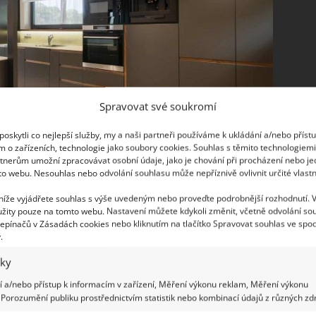
Spravovat své soukromí
oskytli co nejlepší služby, my a naši partneři používáme k ukládání a/nebo příst
m o zařízeních, technologie jako soubory cookies. Souhlas s těmito technologiem
tnerům umožní zpracovávat osobní údaje, jako je chování při procházení nebo j
to webu. Nesouhlas nebo odvolání souhlasu může nepříznivě ovlivnit určité vlastn
 níže vyjádřete souhlas s výše uvedeným nebo proveďte podrobnější rozhodnutí. 
žity pouze na tomto webu. Nastavení můžete kdykoli změnit, včetně odvolání so
epínačů v Zásadách cookies nebo kliknutím na tlačítko Spravovat souhlas ve spod
.
aven na pevných základech, tak se může vlivem
iky
ho pohybu. Ten je třeba při odpočinku celkem
z jak při samotné realizaci, tak i při jeho vybavení.
 a/nebo přístup k informacím v zařízení, Měření výkonu reklam, Měření výkonu
Porozumění publiku prostřednictvím statistik nebo kombinací údajů z různých zdr