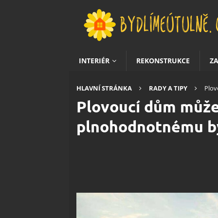
INTERIÉR
REKONSTRUKCE
Z
HLAVNÍ STRÁNKA
RADY A TIPY
Plov
Plovoucí dům může s
plnohodnotnému b