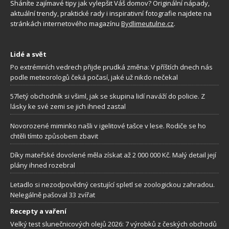
Sháníte zajímavé tipy jak vylepšit Váš domov? Originální nápady,
aktuální trendy, praktické rady i inspirativní fotografie najdete na
stránkách internetového magazínu
Bydlimeutulne.cz
.
Lidé a svět
Po extrémních vedrech přijde prudká změna: V příštích dnech nás
podle meteorologů čeká počasí, jaké už nikdo nečekal
57letý obchodník si všiml, jak se skupina lidí naváží do policie. Z
lásky ke své zemi se jich ihned zastal
Novorozené miminko našli v igelitové tašce v lese. Rodiče se ho
chtěli tímto způsobem zbavit
Díky mateřské dovolené měla získat až 2 000 000 Kč. Malý detail její
plány ihned rozebral
Letadlo si nezodpovědný cestující spletl se zoologickou zahradou.
Nelegálně pašoval 33 zvířat
Recepty a vaření
Velký test slunečnicových olejů 2026: 7 výrobků z českých obchodů