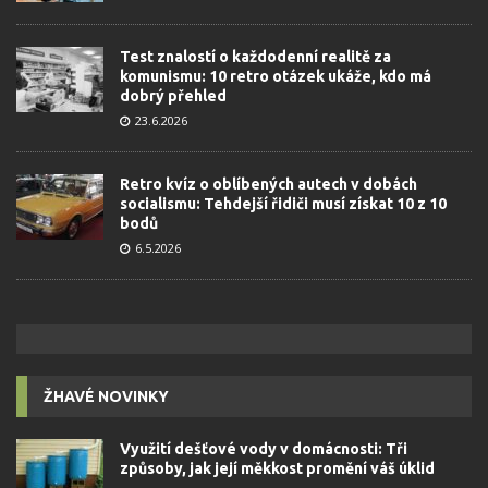
Test znalostí o každodenní realitě za
komunismu: 10 retro otázek ukáže, kdo má
dobrý přehled
23.6.2026
Retro kvíz o oblíbených autech v dobách
socialismu: Tehdejší řidiči musí získat 10 z 10
bodů
6.5.2026
ŽHAVÉ NOVINKY
Využití dešťové vody v domácnosti: Tři
způsoby, jak její měkkost promění váš úklid