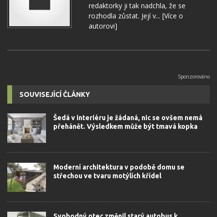
redaktorky ji tak nadchla, že se
rozhodla zůstat. Její v...
[Více o
autorovi]
SOUVISEJÍCÍ ČLÁNKY
Šedá v interiéru je žádaná, nic se ovšem nemá
přehánět. Výsledkem může být tmavá kopka
Moderní architektura v podobě domu se
střechou ve tvaru motýlích křídel
Svobodný otec změnil starý autobus k