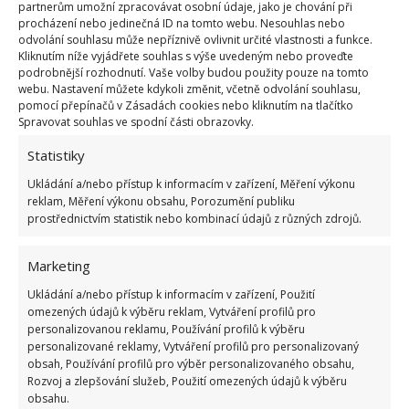
partnerům umožní zpracovávat osobní údaje, jako je chování při
procházení nebo jedinečná ID na tomto webu. Nesouhlas nebo
odvolání souhlasu může nepříznivě ovlivnit určité vlastnosti a funkce.
Kliknutím níže vyjádřete souhlas s výše uvedeným nebo proveďte
podrobnější rozhodnutí. Vaše volby budou použity pouze na tomto
webu. Nastavení můžete kdykoli změnit, včetně odvolání souhlasu,
pomocí přepínačů v Zásadách cookies nebo kliknutím na tlačítko
Spravovat souhlas ve spodní části obrazovky.
Šablony
Statistiky
Ty nebudete kupovat, ale vyrobíte si je. Jak a z čeho?
Ukládání a/nebo přístup k informacím v zařízení, Měření výkonu
Staré tvrdý papír. Následně šablony umístěte na
reklam, Měření výkonu obsahu, Porozumění publiku
prostřednictvím statistik nebo kombinací údajů z různých zdrojů.
zeď, vezměte váleček a malujte. Když šablony
odděláte, bude vaše stěna doplněna velmi
Marketing
zajímavými motivy. A bude vypadat skvěle. A jakou
Ukládání a/nebo přístup k informacím v zařízení, Použití
vytvoříte šablonu? Fantazii se meze nekladou.
omezených údajů k výběru reklam, Vytváření profilů pro
personalizovanou reklamu, Používání profilů k výběru
personalizované reklamy, Vytváření profilů pro personalizovaný
obsah, Používání profilů pro výběr personalizovaného obsahu,
Rozvoj a zlepšování služeb, Použití omezených údajů k výběru
obsahu.