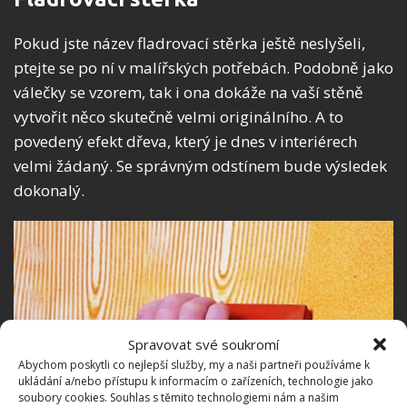
Pokud jste název fladrovací stěrka ještě neslyšeli,
ptejte se po ní v malířských potřebách. Podobně jako
válečky se vzorem, tak i ona dokáže na vaší stěně
vytvořit něco skutečně velmi originálního. A to
povedený efekt dřeva, který je dnes v interiérech
velmi žádaný. Se správným odstínem bude výsledek
dokonalý.
Spravovat své soukromí
Abychom poskytli co nejlepší služby, my a naši partneři používáme k
ukládání a/nebo přístupu k informacím o zařízeních, technologie jako
soubory cookies. Souhlas s těmito technologiemi nám a našim