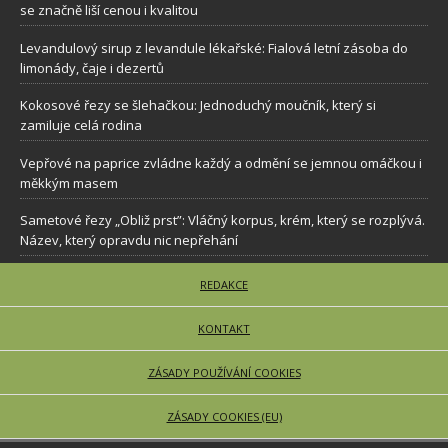
se značně liší cenou i kvalitou
Levandulový sirup z levandule lékařské: Fialová letní zásoba do
limonády, čaje i dezertů
Kokosové řezy se šlehačkou: Jednoduchý moučník, který si
zamiluje celá rodina
Vepřové na paprice zvládne každý a odmění se jemnou omáčkou i
měkkým masem
Sametové řezy „Obliž prst”: Vláčný korpus, krém, který se rozplývá.
Název, který opravdu nic nepřehání
REDAKCE
KONTAKT
ZÁSADY POUŽÍVÁNÍ COOKIES
ZÁSADY COOKIES (EU)