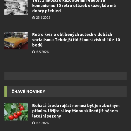
Test znalostí o každodenní realitě za
komunismu: 10 retro otázek ukáže, kdo má
dobrý přehled
23.6.2026
Retro kvíz o oblíbených autech v dobách
socialismu: Tehdejší řidiči musí získat 10 z 10
bodů
6.5.2026
ŽHAVÉ NOVINKY
Bohatá úroda rajčat nemusí být jen zbožným
přáním. Užijte si úspěšnou sklizeň již během
letošní sezony
6.8.2026