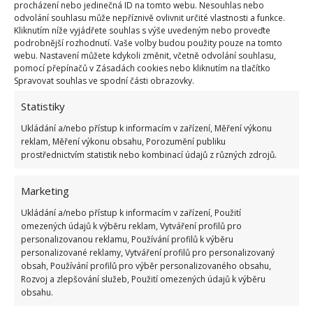
procházení nebo jedinečná ID na tomto webu. Nesouhlas nebo
odvolání souhlasu může nepříznivě ovlivnit určité vlastnosti a funkce.
Kliknutím níže vyjádřete souhlas s výše uvedeným nebo proveďte
podrobnější rozhodnutí. Vaše volby budou použity pouze na tomto
webu. Nastavení můžete kdykoli změnit, včetně odvolání souhlasu,
pomocí přepínačů v Zásadách cookies nebo kliknutím na tlačítko
Spravovat souhlas ve spodní části obrazovky.
Statistiky
Ukládání a/nebo přístup k informacím v zařízení, Měření výkonu
reklam, Měření výkonu obsahu, Porozumění publiku
prostřednictvím statistik nebo kombinací údajů z různých zdrojů.
Marketing
Ukládání a/nebo přístup k informacím v zařízení, Použití
omezených údajů k výběru reklam, Vytváření profilů pro
Fotografie: Freepik
personalizovanou reklamu, Používání profilů k výběru
personalizované reklamy, Vytváření profilů pro personalizovaný
Tlustice
obsah, Používání profilů pro výběr personalizovaného obsahu,
Rozvoj a zlepšování služeb, Použití omezených údajů k výběru
Krásné voskové listy tlustice nejsou jen efektní, ale
obsahu.
také přináší do domácnosti prosperitu. Tlustice je