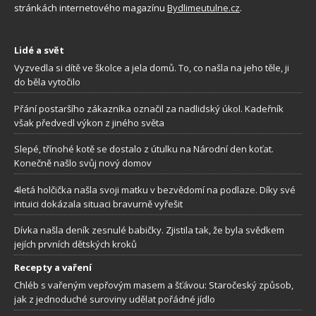
stránkách internetového magazínu
Bydlimeutulne.cz
.
Lidé a svět
Vyzvedla si dítě ve školce a jela domů. To, co našla na jeho těle, ji
do běla vytočilo
Přání postaršího zákazníka označil za nadlidský úkol. Kadeřník
však předvedl výkon z jiného světa
Slepé, třínohé kotě se dostalo z útulku na Národní den koťat.
Konečně našlo svůj nový domov
4letá holčička našla svoji matku v bezvědomí na podlaze. Díky své
intuici dokázala situaci bravurně vyřešit
Dívka našla deník zesnulé babičky. Zjistila tak, že byla svědkem
jejích prvních dětských kroků
Recepty a vaření
Chléb s vařeným vepřovým masem a šťávou: Staročeský způsob,
jak z jednoduché suroviny udělat pořádné jídlo