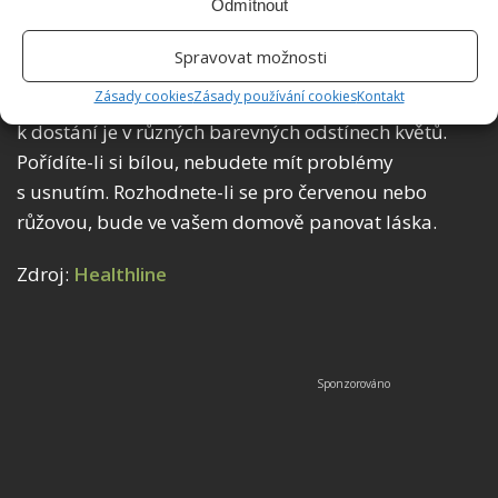
Odmítnout
Pelargónie
Spravovat možnosti
Zásady cookies
Zásady používání cookies
Kontakt
Pelargónie chrání domácnost před nepřízní –
k dostání je v různých barevných odstínech květů.
Pořídíte-li si bílou, nebudete mít problémy
s usnutím. Rozhodnete-li se pro červenou nebo
růžovou, bude ve vašem domově panovat láska.
Zdroj:
Healthline