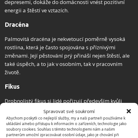
depresemi, dokáže do domácnosti vnést pozitivní
energii a štěstí ve vztazích.
Dracéna
Palmovitá dracéna je nekvetoucí poměrně vysoká
rostlina, která je často spojována s příznivými
změnami. Její pěstování prý přináší nejen štěstí, ale
také úspěch, a to jak v osobním, tak v pracovním
životě.
Fikus
Drobnolistý fikus si lidé pořizují především kvůli
jeho dekorativnímu vzhledu, ale také pro jeho
Spravovat své soukromí
schopnost zprostředkovat úspěch především
Abychom poskytli co nejlepší služby, my a naši partneři používáme k
ukládání a/nebo přístupu k informacím o zařízeních, technologie jako
v osobním životě – při hledání vhodného partnera, či
soubory cookies. Souhlas s těmito technologiemi nám a našim
při snaze o početí.
partnerům umožní zpracovávat osobní údaje, jako je chování při