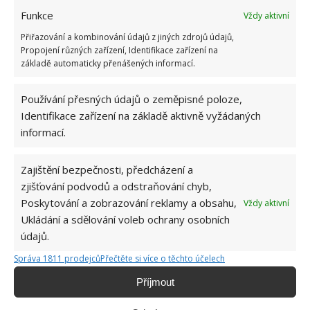
odjakživa spojována s bohatstvím, ale také štěstím.
Funkce
Vždy aktivní
Přiřazování a kombinování údajů z jiných zdrojů údajů,
Anthurium
Propojení různých zařízení, Identifikace zařízení na
základě automaticky přenášených informací.
Rostlina s velkými červenými květy – anthurium – je
určena pro ty, kteří ve své životě hledají lásku a
Používání přesných údajů o zeměpisné poloze,
harmonii. Tato pokojovka navozuje pocit laskavosti
Identifikace zařízení na základě aktivně vyžádaných
a probouzí v člověku touhu po nalezení pravého
informací.
partnera, přitahuje rodinné štěstí.
Zajištění bezpečnosti, předcházení a
Toulcovka
zjišťování podvodů a odstraňování chyb,
Poskytování a zobrazování reklamy a obsahu,
Vždy aktivní
Jemné bílé květy toulcovky připomínají ženský klín,
Ukládání a sdělování voleb ochrany osobních
také proto je rostlina velmi často spojována
údajů.
s ženstvím a štěstím v oblasti rodiny. Zároveň je také
Správa 1811 prodejců
Přečtěte si více o těchto účelech
považována za indikátor atmosféry – pokud vadne,
Příjmout
nachází se v konfliktním prostředí, naopak roste-li a
kvete, znamená to, že je atmosféra pozitivní.