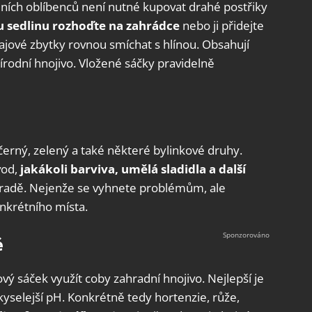
dních oblíbenců není nutné kupovat drahé postřiky
u sedlinu rozhoďte na zahrádce
nebo ji přidejte
jové zbytky rovnou smíchat s hlínou. Obsahují
řírodní hnojivo. Vložené sáčky pravidelně
 černý, zelený a také některé bylinkové druhy.
vod,
jakákoli barviva, umělá sladidla a další
hradě. Nejenže se vyhnete problémům, ale
nkrétního místa.
ě
vý sáček využít coby zahradní hnojivo. Nejlepší je
 kyselejší pH. Konkrétně tedy hortenzie, růže,