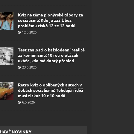
Kvíz na téma pionýrské tábory za
socialismu: Kdo je zažil, bez
problému získá 12 ze 12 bodů
12.5.2026
Test znalostí o každodenní realitě
za komunismu: 10 retro otázek
ukáže, kdo má dobrý přehled
23.6.2026
Retro kvíz o oblíbených autech v
dobách socialismu: Tehdejší řidiči
musí získat 10 z 10 bodů
6.5.2026
HAVÉ NOVINKY