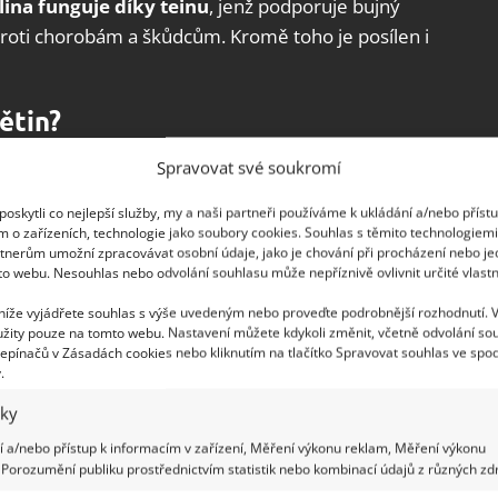
lina funguje díky teinu
, jenž podporuje bujný
 proti chorobám a škůdcům. Kromě toho je posílen i
ětin?
Spravovat své soukromí
 pokojových květin použít na dno květináče. Zemina
přispějete i ke správné míře vnitřní vlhkosti.
oskytli co nejlepší služby, my a naši partneři používáme k ukládání a/nebo příst
eje a kapradiny
. Jednoduché opatření vás zbaví
m o zařízeních, technologie jako soubory cookies. Souhlas s těmito technologiem
tnerům umožní zpracovávat osobní údaje, jako je chování při procházení nebo j
 se v zemině rády hromadí. Pokud byly listy
to webu. Nesouhlas nebo odvolání souhlasu může nepříznivě ovlivnit určité vlastn
ít nálev z černého čaje.
 níže vyjádřete souhlas s výše uvedeným nebo proveďte podrobnější rozhodnutí. 
žity pouze na tomto webu. Nastavení můžete kdykoli změnit, včetně odvolání so
epínačů v Zásadách cookies nebo kliknutím na tlačítko Spravovat souhlas ve spod
.
letě dovedou být velmi otravné a náročné na
iky
ít ke slovu právě čajové sáčky
. Sedlinu
 a/nebo přístup k informacím v zařízení, Měření výkonu reklam, Měření výkonu
echte ji několik minut působit. V případě
Porozumění publiku prostřednictvím statistik nebo kombinací údajů z různých zdr
idně přes noc. Pak už vám stačí jen spláchnout a