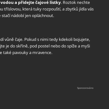
vodou a přidejte čajové lístky
. Roztok nechte
 tříslovou, která tuky rozpouští, a zbytků jídla vás
 stačí nádobí jen opláchnout.
adí vůně čaje. Pokud s nimi tedy kdekoli bojujete,
jte je do skříně, pod postel nebo do spíže a myši
e také pavouky a mravence.