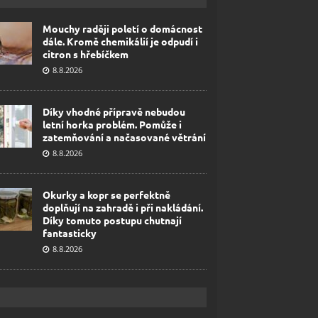
Mouchy raději poletí o domácnost
dále. Kromě chemikálií je odpudí i
citron s hřebíčkem
8.8.2026
Díky vhodné přípravě nebudou
letní horka problém. Pomůže i
zatemňování a načasované větrání
8.8.2026
Okurky a kopr se perfektně
doplňují na zahradě i při nakládání.
Díky tomuto postupu chutnají
fantasticky
8.8.2026