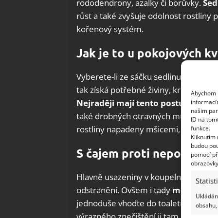
rododendrony, azalky či borůvky.
Sed
růst a také zvyšuje odolnost rostliny
kořenový systém.
Jak je to u pokojových kv
Vyberete-li ze sáčku sedlinu, lze ji u
tak získá potřebné živiny, kromě toho 
Abychom p
Nejraději mají tento
postup orchid
informací
našim par
také drobných otravných mušek, které
ID na tom
rostliny napadeny mšicemi, dá se použ
funkce.
Kliknutím
budou pou
S čajem proti nepořádku
pomocí př
obrazovky
Hlavně usazeniny v koupelně a na toa
Statist
odstranění. Ovšem i tady
mohou přij
Ukládání
jednoduše vhoďte do toaletní mísy a n
obsahu, 
výrazného znečištění ji tam nechte kl