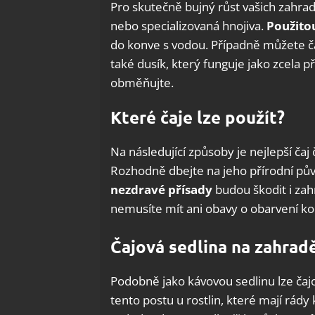
Pro skutečně bujný růst vašich zahra
nebo specializovaná hnojiva.
Použito
do konve s vodou. Případně můžete ča
také dusík, který funguje jako zcela p
obměňujte.
Které čaje lze použít?
Na následující způsoby je nejlepší čaj
Rozhodně dbejte na jeho přírodní pů
nezdravé přísady
budou škodit i za
nemusíte mít ani obavy o obarvení ko
Čajová sedlina na zahrad
Podobně jako kávovou sedlinu lze čajo
tento postu u rostlin, které mají rády