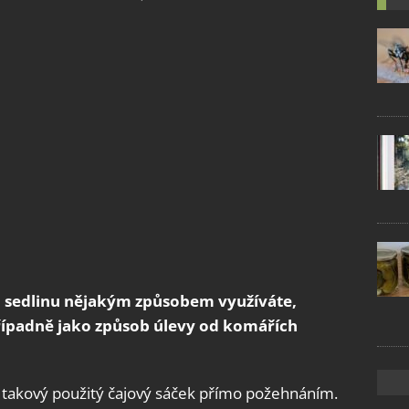
u sedlinu nějakým způsobem využíváte,
řípadně jako způsob úlevy od komářích
 vás takový použitý čajový sáček přímo požehnáním.