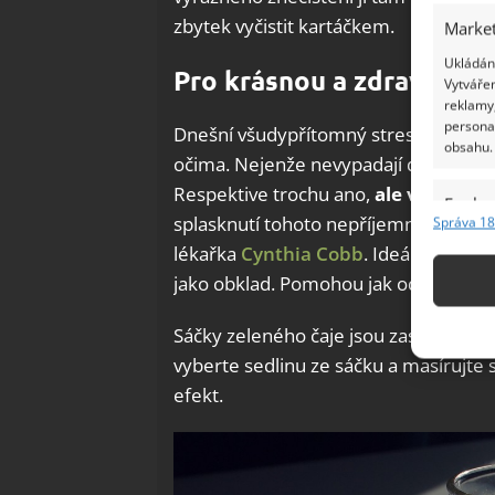
zbytek vyčistit kartáčkem.
Market
Ukládání
Pro krásnou a zdravou p
Vytvářen
reklamy,
persona
Dnešní všudypřítomný stres i nedos
obsahu.
očima. Nejenže nevypadají dobře, ale 
Respektive trochu ano,
ale všichni t
Funkc
splasknutí tohoto nepříjemného jevu l
Správa 18
Přiřazov
lékařka
Cynthia Cobb
. Ideální jsou 
Identifi
jako obklad. Pomohou jak od únavy, t
Použív
Sáčky zeleného čaje jsou zase skvělý
základ
vyberte sedlinu ze sáčku a masírujte s ní
efekt.
Zajišt
odstra
Ukládá