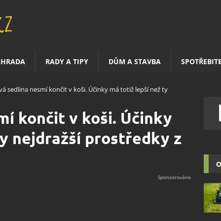
AHRADA
RADY A TIPY
DŮM A STAVBA
SPOTŘEBIT
vá sedlina nesmí končit v koši. Účinky má totiž lepší než ty
í končit v koši. Účinky
ty nejdražší prostředky z
O