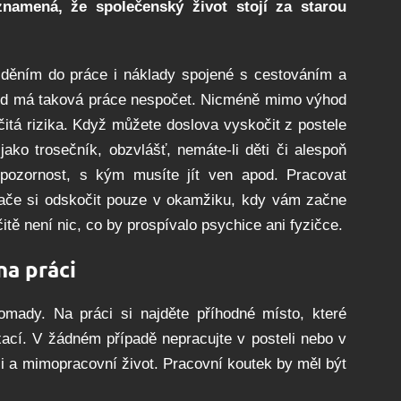
 znamená, že společenský život stojí za starou
děním do práce i náklady spojené s cestováním a
d má taková práce nespočet. Nicméně mimo výhod
čitá rizika. Když můžete doslova vyskočit z postele
 jako trosečník, obzvlášť, nemáte-li děti či alespoň
pozornost, s kým musíte jít ven apod. Pracovat
ače si odskočit pouze v okamžiku, kdy vám začne
itě není nic, co by prospívalo psychice ani fyzičce.
na práci
omady. Na práci si najděte příhodné místo, které
ací. V žádném případě nepracujte v posteli nebo v
ci a mimopracovní život. Pracovní koutek by měl být