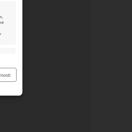
m,
ané
u
y aktivní
nosti
y aktivní