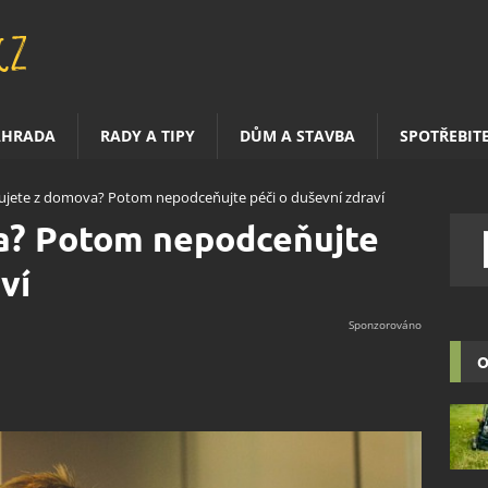
AHRADA
RADY A TIPY
DŮM A STAVBA
SPOTŘEBIT
ujete z domova? Potom nepodceňujte péči o duševní zdraví
a? Potom nepodceňujte
ví
O