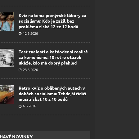
Kvíz na téma pionýrské tábory za
socialismu: Kdo je zažil, bez
problému získá 12 ze 12 bodů
12.5.2026
Test znalostí o každodenní realitě
za komunismu: 10 retro otázek
ukáže, kdo má dobrý přehled
23.6.2026
Retro kvíz o oblíbených autech v
dobách socialismu: Tehdejší řidiči
musí získat 10 z 10 bodů
6.5.2026
HAVÉ NOVINKY