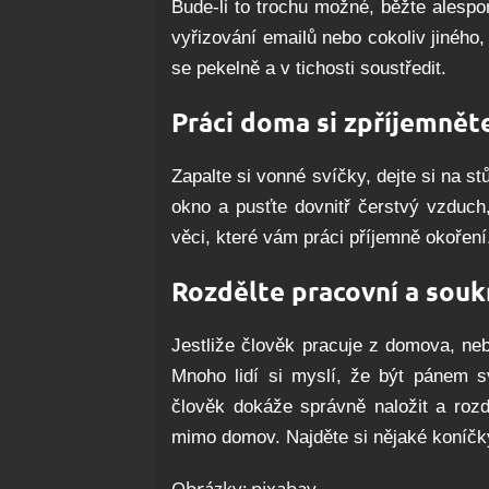
Bude-li to trochu možné, běžte alesp
vyřizování emailů nebo cokoliv jiného
se pekelně a v tichosti soustředit.
Práci doma si zpříjemnět
Zapalte si vonné svíčky, dejte si na st
okno a pusťte dovnitř čerstvý vzduch,
věci, které vám práci příjemně okoření
Rozdělte pracovní a souk
Jestliže člověk pracuje z domova, nebý
Mnoho lidí si myslí, že být pánem 
člověk dokáže správně naložit a rozdě
mimo domov. Najděte si nějaké koníčky,
Obrázky: pixabay