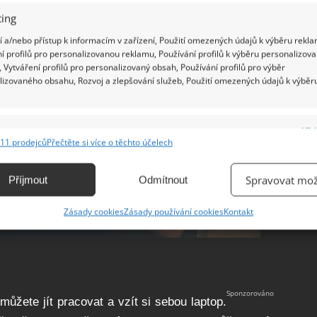
ing
 a/nebo přístup k informacím v zařízení, Použití omezených údajů k výběru rekla
í profilů pro personalizovanou reklamu, Používání profilů k výběru personalizov
 Vytváření profilů pro personalizovaný obsah, Používání profilů pro výběr
lizovaného obsahu, Rozvoj a zlepšování služeb, Použití omezených údajů k výběr
e
Vžd
11 prodejců
Přečtěte si více o těchto účelech
ání a kombinování údajů z jiných zdrojů údajů, Propojení různých zařízení,
kace zařízení na základě automaticky přenášených informací.
Spravovat mož
Příjmout
Odmítnout
ání přesných údajů o zeměpisné poloze, Identifikace zařízení na
Zásady cookies
Zásady používání cookies
Kontakt
ě aktivně vyžádaných informací.
ění bezpečnosti, předcházení a zjišťování podvodů a
ňování chyb, Poskytování a zobrazování reklamy a obsahu,
Vžd
ní a sdělování voleb ochrany osobních údajů.
ůžete jít pracovat a vzít si sebou laptop.