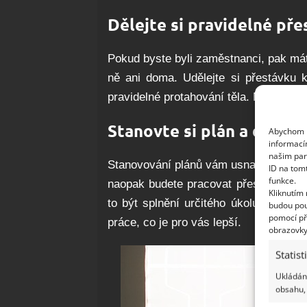
Dělejte si pravidelné př
Pokud byste byli zaměstnanci, pak má
ně ani doma. Udělejte si přestávku 
pravidelné protahování těla. Mozek i tě
Stanovte si plán a dodržu
Abychom p
informací
našim par
Stanovování plánů vám usnadní práci. 
ID na tom
funkce.
naopak budete pracovat přespříliš. Ani
Kliknutím
to být splnění určitého úkolu nebo p
budou pou
pomocí př
práce, co je pro vás lepší.
obrazovky
Statist
Ukládání
obsahu, 