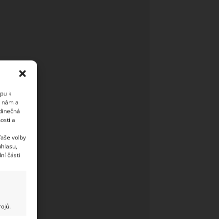
upu k
i nám a
edinečná
osti a
Vaše volby
uhlasu,
ní části
ojů.