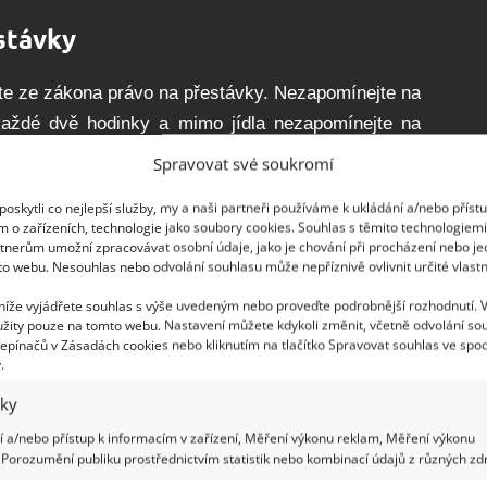
estávky
te ze zákona právo na přestávky. Nezapomínejte na
každé dvě hodinky a mimo jídla nezapomínejte na
lo krátkou regeneraci potřebují.
Spravovat své soukromí
jte ho
oskytli co nejlepší služby, my a naši partneři používáme k ukládání a/nebo příst
m o zařízeních, technologie jako soubory cookies. Souhlas s těmito technologiem
tnerům umožní zpracovávat osobní údaje, jako je chování při procházení nebo j
Nebude se tak stávat, že buď práci nedodržíte nebo
to webu. Nesouhlas nebo odvolání souhlasu může nepříznivě ovlivnit určité vlastn
 jedno není dobré. Natavte si určitou hranici. Může
 níže vyjádřete souhlas s výše uvedeným nebo proveďte podrobnější rozhodnutí. 
racovní doba s přestávkami. To záleží na typu vaší
žity pouze na tomto webu. Nastavení můžete kdykoli změnit, včetně odvolání so
epínačů v Zásadách cookies nebo kliknutím na tlačítko Spravovat souhlas ve spod
.
iky
 a/nebo přístup k informacím v zařízení, Měření výkonu reklam, Měření výkonu
Porozumění publiku prostřednictvím statistik nebo kombinací údajů z různých zdr