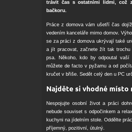
trávit čas s ostatními lidmi, což
bačkoru.
Práce z domova vám ušetří čas dojíž
vedením kanceláře mimo domov. Výho
se za práci z domova ukrývají také ur
a jít pracovat, začnete žít tak trochu
psa. Někoho, kdo by odpoutal vaší 
můžete de facto v pyžamu a od počít
kručet v břiše. Sedět celý den u PC urč
Najděte si vhodné místo 
Nespojujte osobní život a práci dohr
nebude souviset s odpočinkem a relax
kuchyni na jídelním stole. Oddělte prá
příjemný, pozitivní, útulný.