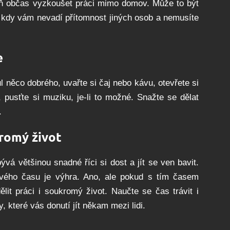
oň občas vyzkoušet práci mimo domov. Může to být
, kdy vám nevadí přítomnost jiných osob a nemusíte
e
ůl něco dobrého, uvařte si čaj nebo kávu, otevřete si
 pusťte si muziku, je-li to možné. Snažte se dělat
.
romý život
vá většinou snadné říci si dost a jít se ven bavit.
svého času je výhra. Ano, ale pokud s tím časem
lit práci i soukromý život. Naučte se čas trávit i
 které vás donutí jít někam mezi lidi.