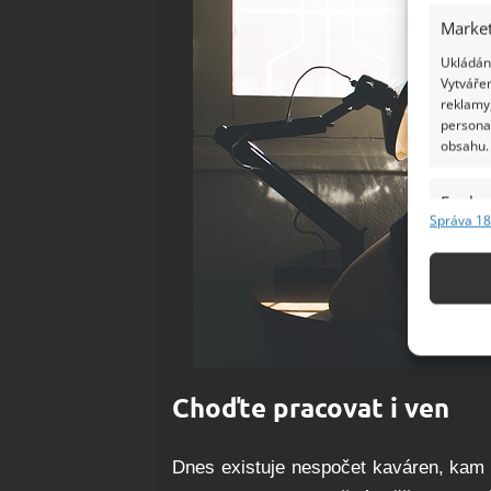
Market
Ukládání
Vytvářen
reklamy,
persona
obsahu.
Funkc
Správa 18
Přiřazov
Identifi
Použív
základ
Zajišt
Choďte pracovat i ven
odstra
Ukládá
Dnes existuje nespočet kaváren, kam m