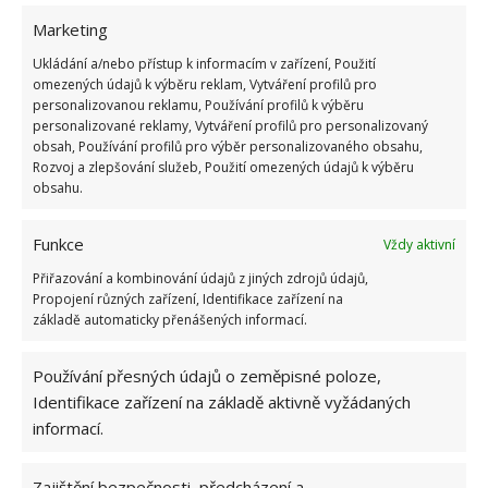
Bytové domy mají 4 NP, v centrálním prostoru okolo
Marketing
kruhového objezdu se bude jednat o byty 5 NP. U
Ukládání a/nebo přístup k informacím v zařízení, Použití
všech domů je počítáno s případným bezbariérovým
omezených údajů k výběru reklam, Vytváření profilů pro
přístupem. Domy představují energeticky úsporné
personalizovanou reklamu, Používání profilů k výběru
personalizované reklamy, Vytváření profilů pro personalizovaný
stavby, k jejich výstavbě byly použity nejmodernější
obsah, Používání profilů pro výběr personalizovaného obsahu,
materiály a technologie, včetně izolačních postupů.
Rozvoj a zlepšování služeb, Použití omezených údajů k výběru
obsahu.
Koupě bytu ve Šlapanicích je možná už i v současné
době – aktuálně jsou k dispozici byty typu 1+kk,
Funkce
Vždy aktivní
2+kk, 3+kk a 4+kk. Vhodné doplnění koupě
Přiřazování a kombinování údajů z jiných zdrojů údajů,
Propojení různých zařízení, Identifikace zařízení na
představuje garáž, v opačném případě je možné
základě automaticky přenášených informací.
samozřejmě využít venkovní stání.
Používání přesných údajů o zeměpisné poloze,
Chcete-li investovat do moderního bydlení, na nic
Identifikace zařízení na základě aktivně vyžádaných
nečekejte. Díky příznivým parametrům nabízených
informací.
hypoték si toto vaše přání můžete bez větších limit
splnit!
Zajištění bezpečnosti, předcházení a