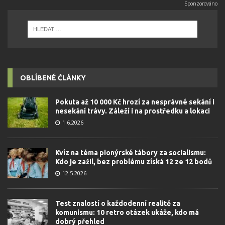
OBLÍBENÉ ČLÁNKY
Pokuta až 10 000 Kč hrozí za nesprávné sekání i
nesekání trávy. Záleží i na prostředku a lokaci
1.6.2026
Kvíz na téma pionýrské tábory za socialismu:
Kdo je zažil, bez problému získá 12 ze 12 bodů
12.5.2026
Test znalostí o každodenní realitě za
komunismu: 10 retro otázek ukáže, kdo má
dobrý přehled