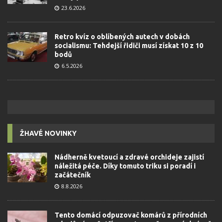
23.6.2026
Retro kvíz o oblíbených autech v dobách
socialismu: Tehdejší řidiči musí získat 10 z 10
bodů
6.5.2026
ŽHAVÉ NOVINKY
Nádherně kvetoucí a zdravé orchideje zajistí
náležitá péče. Díky tomuto triku si poradí i
začátečník
8.8.2026
Tento domácí odpuzovač komárů z přírodních