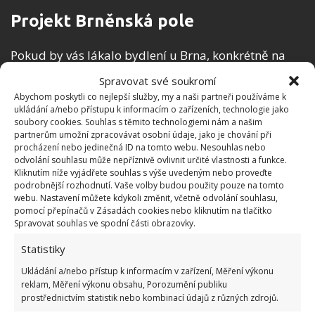
Projekt Brněnská pole
Pokud by vás lákalo bydlení u Brna, konkrétně na
severozápadním okraji města Šlapanice, určitě stojí
Spravovat své soukromí
za zmínku projekt Brněnská pole.
Abychom poskytli co nejlepší služby, my a naši partneři používáme k
ukládání a/nebo přístupu k informacím o zařízeních, technologie jako
soubory cookies. Souhlas s těmito technologiemi nám a našim
Prodej bytu Šlapanice
může být i pro vás obrovským
partnerům umožní zpracovávat osobní údaje, jako je chování při
přínosem. Samozřejmostí jsou stylové a útulné
procházení nebo jedinečná ID na tomto webu. Nesouhlas nebo
odvolání souhlasu může nepříznivě ovlivnit určité vlastnosti a funkce.
novostavby nejrůznějších velikostí. Své nové bydlení
Kliknutím níže vyjádřete souhlas s výše uvedeným nebo proveďte
zde mohou najít jak lidé na prahu pracovní kariéry,
podrobnější rozhodnutí. Vaše volby budou použity pouze na tomto
webu. Nastavení můžete kdykoli změnit, včetně odvolání souhlasu,
tak i usedlejší, vícečlenná rodina.
pomocí přepínačů v Zásadách cookies nebo kliknutím na tlačítko
Spravovat souhlas ve spodní části obrazovky.
Byty Šlapanice budou zahrnovat i občanskou
Statistiky
vybavenost. Jedná se zejména o dětské hřiště a
Ukládání a/nebo přístup k informacím v zařízení, Měření výkonu
mateřskou školu přímo v areálu. Obyvatelům bude
reklam, Měření výkonu obsahu, Porozumění publiku
k dispozici i víceúčelové hřiště a relaxační zóna.
prostřednictvím statistik nebo kombinací údajů z různých zdrojů.