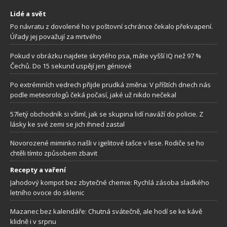
Lidé a svět
Po návratu z dovolené ho v poštovní schránce čekalo překvapení.
Úřady jej považují za mrtvého
Pokud v obrázku najdete skrytého psa, máte vyšší IQ než 97 %
Čechů. Do 15 sekund uspějí jen géniové
Po extrémních vedrech přijde prudká změna: V příštích dnech nás
podle meteorologů čeká počasí, jaké už nikdo nečekal
57letý obchodník si všiml, jak se skupina lidí naváží do policie. Z
lásky ke své zemi se jich ihned zastal
Novorozené miminko našli v igelitové tašce v lese. Rodiče se ho
chtěli tímto způsobem zbavit
Recepty a vaření
Jahodový kompot bez zbytečné chemie: Rychlá zásoba sladkého
letního ovoce do sklenic
Mazanec bez kalendáře: Chutná svátečně, ale hodí se ke kávě
klidně i v srpnu