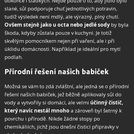
dokonce i sladkých. Nejde pouze o to, aby jídlo bylo
slané, sůl podporuje chuť jednotlivých potravin,
tudíž výsledek není mdlý, ale výrazný, plný chutí.
Ovšem stejně jako u octa nebo jedlé sody
by byla
škoda, kdyby zůstala pouze v kuchyni. Je totiž
skvělým pomocníkem nejen při vaření, ale i při
úklidu domácnosti. Například je ideální pro mytí
podlah.
Přírodní řešení našich babiček
Možná se vám to zdá zvláštní, ale jedná se o přírodní
řešení našich babiček, jež běžně aplikovaly sůl do
vody a vytvořily si domácí, ale velmi
účinný čistič,
který navíc nestál mnoho
a zároveň byl šetrný k
povrchu i přírodě. Nikde žádné stopy po
chemikáliích, jichž jsou dnešní čisticí přípravky v