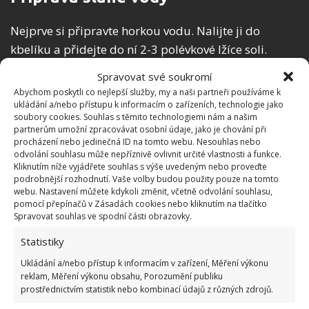
Nejprve si připravte horkou vodu. Nalijte ji do
kbelíku a přidejte do ní 2-3 polévkové lžíce soli.
Můžete použít i mořskou sůl s vonnými přísadami,
Spravovat své soukromí
která prostředí domu nebo bytu
příjemně osvěží a
Abychom poskytli co nejlepší služby, my a naši partneři používáme k
zanechá po sobě krásnou vůni
. Při vytírání podlah
ukládání a/nebo přístupu k informacím o zařízeních, technologie jako
soubory cookies. Souhlas s těmito technologiemi nám a našim
je důležité věnovat zvláštní pozornost rohům,
partnerům umožní zpracovávat osobní údaje, jako je chování při
podlahovým lištám a dalším oblastem, kde se
procházení nebo jedinečná ID na tomto webu. Nesouhlas nebo
odvolání souhlasu může nepříznivě ovlivnit určité vlastnosti a funkce.
nejvíce hromadí prach. Roztok slané vody umožní
Kliknutím níže vyjádřete souhlas s výše uvedeným nebo proveďte
povrch bezpečně dezinfikovat a usnadnit tak život
podrobnější rozhodnutí. Vaše volby budou použity pouze na tomto
webu. Nastavení můžete kdykoli změnit, včetně odvolání souhlasu,
alergikům nebo astmatikům.
pomocí přepínačů v Zásadách cookies nebo kliknutím na tlačítko
Spravovat souhlas ve spodní části obrazovky.
To ještě není všechno
Statistiky
Ukládání a/nebo přístup k informacím v zařízení, Měření výkonu
To ovšem není vše. Sůl má v rukávu spoustu dalších
reklam, Měření výkonu obsahu, Porozumění publiku
výhod, které ve své domácnosti oceníte. Kromě
prostřednictvím statistik nebo kombinací údajů z různých zdrojů.
vaření a úklidu vám například pomůže udržet