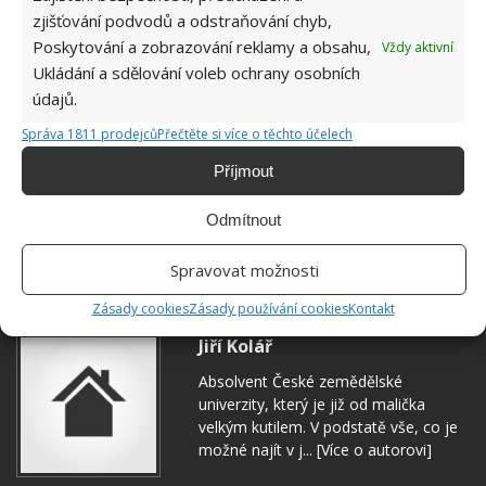
zjišťování podvodů a odstraňování chyb,
Poskytování a zobrazování reklamy a obsahu,
Vždy aktivní
Ukládání a sdělování voleb ochrany osobních
údajů.
Správa 1811 prodejců
Přečtěte si více o těchto účelech
Příjmout
Odmítnout
ČIŠTĚNÍ
PODLAHA
SŮL
Spravovat možnosti
Zásady cookies
Zásady používání cookies
Kontakt
Jiří Kolář
Absolvent České zemědělské
univerzity, který je již od malička
velkým kutilem. V podstatě vše, co je
možné najít v j...
[Více o autorovi]