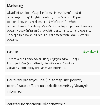
květiny déle čerstvé nebo rozmrazit mrazák. Stejně
Marketing
tak je skvělým odpuzovačem mravenců, což ocení
Ukládání a/nebo přístup k informacím v zařízení, Použití
především ti, kteří bydlí v domě.
Brání žloutnutí
omezených údajů k výběru reklam, Vytváření profilů pro
personalizovanou reklamu, Používání profilů k výběru
proutěného nábytku, deodorizuje boty
, čistí
personalizované reklamy, Vytváření profilů pro personalizovaný
troubu a odstraňuje skvrny od vína. Seznam by
obsah, Používání profilů pro výběr personalizovaného obsahu,
Rozvoj a zlepšování služeb, Použití omezených údajů k výběru
určitě mohl být i o něco delší, ale toto jsou základní
obsahu.
a nejlepší možnosti, jak sůl ve své domácnosti využít
naplno.
Funkce
Vždy aktivní
Zdroj: Goodhousekeeping
Přiřazování a kombinování údajů z jiných zdrojů údajů,
Propojení různých zařízení, Identifikace zařízení na
základě automaticky přenášených informací.
Používání přesných údajů o zeměpisné poloze,
Identifikace zařízení na základě aktivně vyžádaných
informací.
Zajištění bezpečnosti, předcházení a