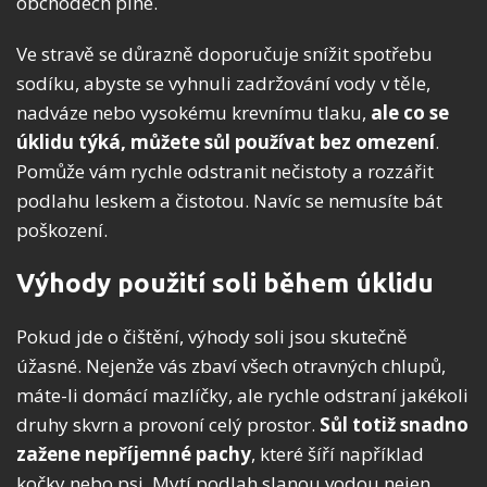
obchodech plné.
Ve stravě se důrazně doporučuje snížit spotřebu
sodíku, abyste se vyhnuli zadržování vody v těle,
nadváze nebo vysokému krevnímu tlaku,
ale co se
úklidu týká, můžete sůl používat bez omezení
.
Pomůže vám rychle odstranit nečistoty a rozzářit
podlahu leskem a čistotou. Navíc se nemusíte bát
poškození.
Výhody použití soli během úklidu
Pokud jde o čištění, výhody soli jsou skutečně
úžasné. Nejenže vás zbaví všech otravných chlupů,
máte-li domácí mazlíčky, ale rychle odstraní jakékoli
druhy skvrn a provoní celý prostor.
Sůl totiž snadno
zažene nepříjemné pachy
, které šíří například
kočky nebo psi. Mytí podlah slanou vodou nejen