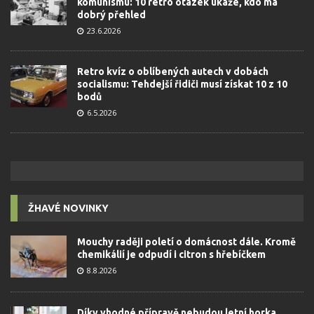
komunismu: 10 retro otázek ukáže, kdo má
dobrý přehled
23.6.2026
Retro kvíz o oblíbených autech v dobách
socialismu: Tehdejší řidiči musí získat 10 z 10
bodů
6.5.2026
ŽHAVÉ NOVINKY
Mouchy raději poletí o domácnost dále. Kromě
chemikálií je odpudí i citron s hřebíčkem
8.8.2026
Díky vhodné přípravě nebudou letní horka