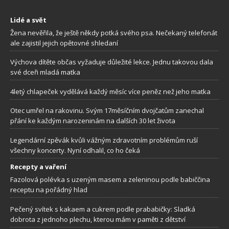
Lidé a svět
Žena nevěřila, že ještě někdy potká svého psa. Nečekaný telefonát
ale zajistil jejich opětovné shledaní
Výchova dítěte občas vyžaduje důležité lekce. Jednu takovou dala
své dceři mladá matka
4letý chlapeček vydělává každý měsíc více peněz než jeho matka
Otec umřel na rakovinu. Svým 17měsíčním dvojčatům zanechal
přání ke každým narozeninám na dalších 30 let života
Legendární zpěvák kvůli vážným zdravotním problémům ruší
všechny koncerty. Nyní odhalil, co ho čeká
Recepty a vaření
Fazolová polévka s uzeným masem a zeleninou podle babiččina
receptu na pořádný hlad
Pečený svítek s kakaem a cukrem podle prababičky: Sladká
dobrota z jednoho plechu, kterou mám v paměti z dětství